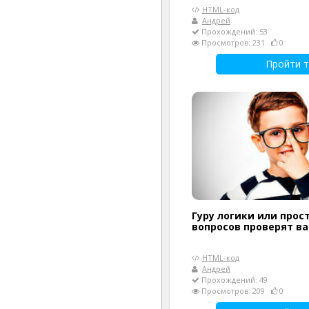
HTML-код
Андрей
Прохождений: 53
Просмотров: 231
0
Пройти т
Гуру логики или прост
вопросов проверят в
HTML-код
Андрей
Прохождений: 49
Просмотров: 209
0