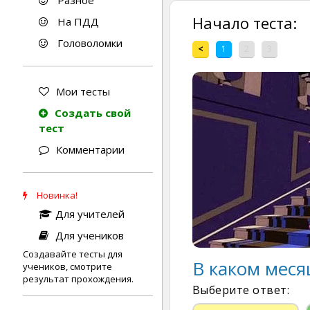
Разное
Начало теста:
На ПДД
Головоломки
<
1
2
3
Мои тесты
Создать свой
тест
Комментарии
Новинка!
Для учителей
Для учеников
Создавайте тесты для
В каком меся
учеников, смотрите
результат прохождения.
Выберите ответ: