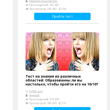
Никитин Константин
Прохождений: 187 681
Просмотров: 330 282
106
Пройти тест
Тест на знания из различных
областей: Образованны ли вы
настолько, чтобы пройти его на 10/10?
HTML-код
Андрей
Прохождений: 319 200
Просмотров: 590 947
151