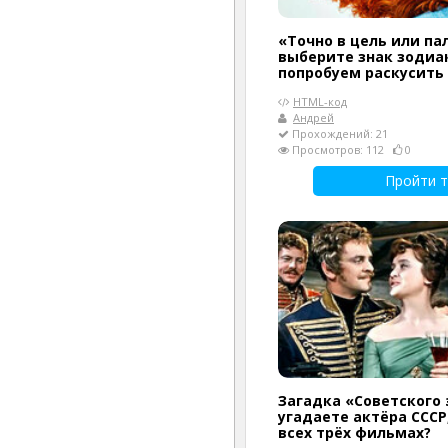
«Точно в цель или па
выберите знак зодиак
попробуем раскусить
HTML-код
Андрей
Прохождений: 21
Просмотров: 112
0
Пройти т
Загадка «Советского 
угадаете актёра СССР
всех трёх фильмах?