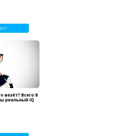
ест
о везёт? Всего 8
аш реальный IQ