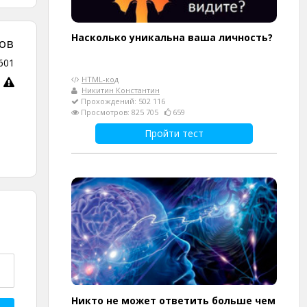
Насколько уникальна ваша личность?
ов
601
HTML-код
Никитин Константин
Прохождений: 502 116
Просмотров: 825 705
659
Пройти тест
Никто не может ответить больше чем