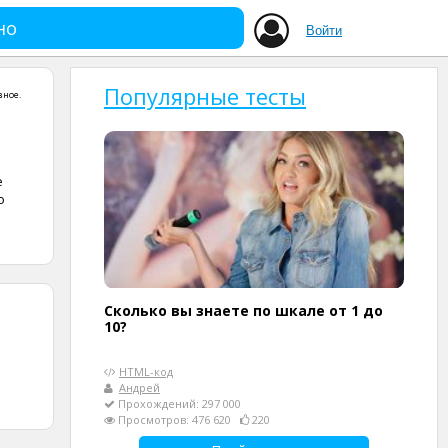
но
Войти
Популярные тесты
зное
.
е
о
Сколько вы знаете по шкале от 1 до
10?
HTML-код
Андрей
Прохождений: 297 000
Просмотров: 476 620
220