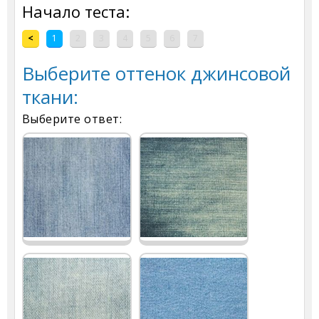
Начало теста:
<
1
2
3
4
5
6
7
Выберите оттенок джинсовой
ткани:
Выберите ответ: