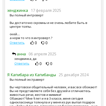
хенджинка
17 февраля 2025
Вы полный интроверт
Вы достаточно скромны и не очень любите быть в
центре толпы.
окей....
а норм то что я интроверт.?
0
0
Ответить
анна
06 апреля 2025
хенджинка, да
0
0
Ответить
Я Капибара из Капибанды
25 декабря 2024
Вы полный экстраверт
Вы чертовски общительный человек, и вас все обожают!
Вы не представляете себя без друзей и отличаетесь
живостью речи, жестов и мимики!
Обажают? Мне 9 лет и я в 3 классе, меня сегодня
одноклассница толкнула и у меня из рук выпал подарок