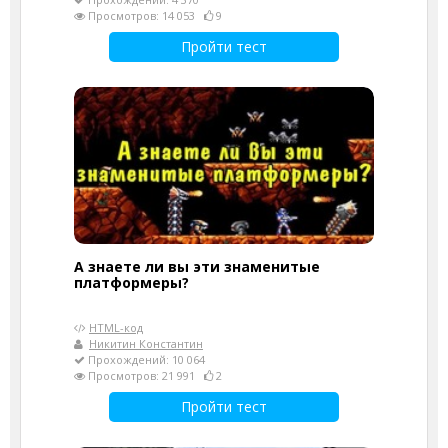
Просмотров: 14 053
9
Пройти тест
А знаете ли вы эти знаменитые
платформеры?
HTML-код
Никитин Константин
Прохождений: 10 064
Просмотров: 21 991
2
Пройти тест