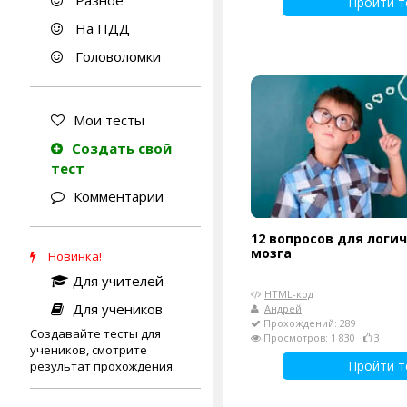
Разное
Пройти т
На ПДД
Головоломки
Мои тесты
Создать свой
тест
Комментарии
12 вопросов для логи
мозга
Новинка!
Для учителей
HTML-код
Для учеников
Андрей
Прохождений: 289
Создавайте тесты для
Просмотров: 1 830
3
учеников, смотрите
Пройти т
результат прохождения.