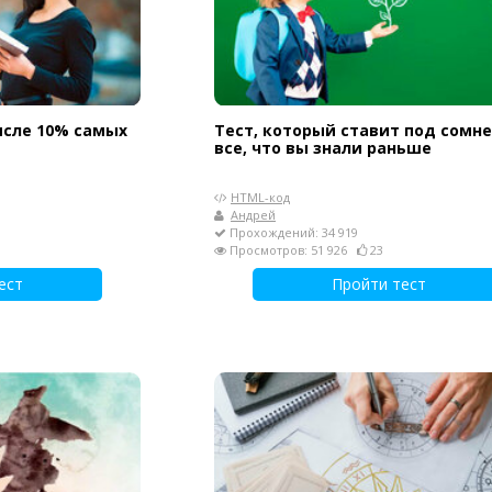
исле 10% самых
Тест, который ставит под сомн
все, что вы знали раньше
HTML-код
Андрей
Прохождений: 34 919
Просмотров: 51 926
23
ест
Пройти тест