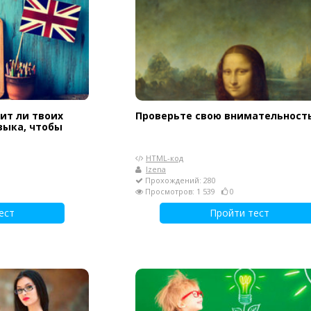
ит ли твоих
Проверьте свою внимательность
зыка, чтобы
HTML-код
Izena
Прохождений: 280
Просмотров: 1 539
0
ест
Пройти тест