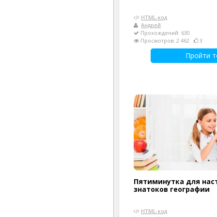
HTML-код
Андрей
Прохождений: 630
Просмотров: 2 462
3
Пройти т
Пятиминутка для на
знатоков географии
HTML-код