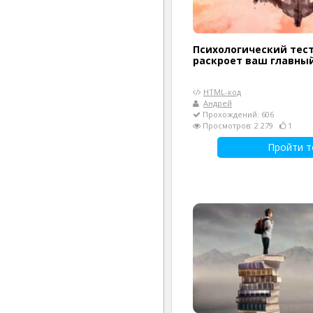
Психологический тес
раскроет ваш главны
HTML-код
Андрей
Прохождений: 606
Просмотров: 2 279
1
Пройти т