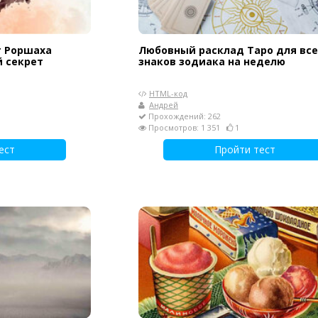
т Роршаха
Любовный расклад Таро для все
й секрет
знаков зодиака на неделю
HTML-код
Андрей
Прохождений: 262
Просмотров: 1 351
1
ест
Пройти тест