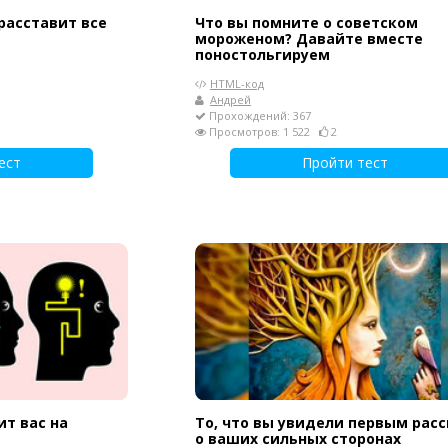
 расставит все
Что вы помните о советском
мороженом? Давайте вместе
поностольгируем
HTML-код
Андрей
Прохождений: 367
Просмотров: 1 522
2
ест
Пройти тест
ит вас на
То, что вы увидели первым рас
о ваших сильных сторонах