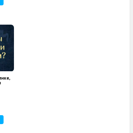
инке,
и