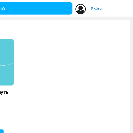
но
Войти
путь