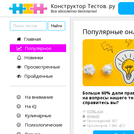
Конструктор Тестов. ру
Все абсолютно бесплатно!
Популярные он
Главная
Популярное
Новинки
Просмотренные
Пройденные
Больше 60% дали пра
На внимание
на вопросы нашего тес
справитесь вы?
На iQ
HTML-код
Кулинарные
Андрей
Прохождений: 307
Психологические
Просмотров: 1 286
3