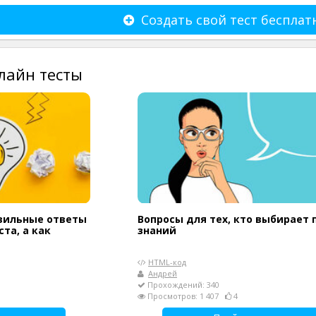
Создать свой тест бесплат
лайн тесты
вильные ответы
Вопросы для тех, кто выбирает 
та, а как
знаний
HTML-код
Андрей
Прохождений: 340
Просмотров: 1 407
4