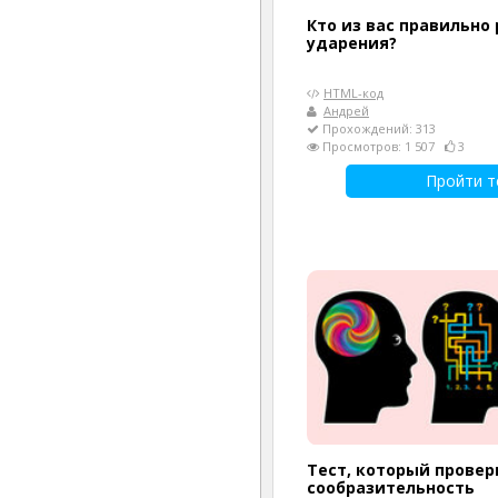
Кто из вас правильно
ударения?
HTML-код
Андрей
Прохождений: 313
Просмотров: 1 507
3
Пройти т
Тест, который провер
сообразительность