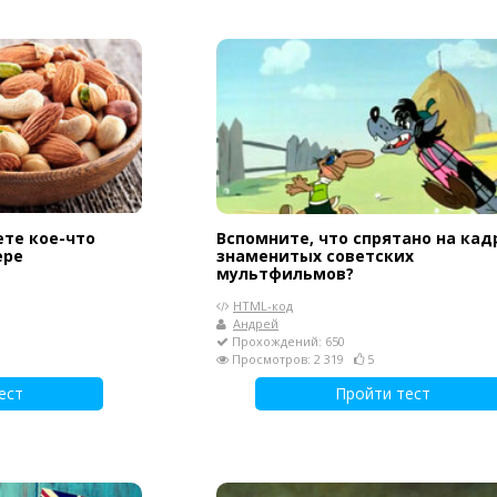
ете кое-что
Вспомните, что спрятано на кад
ере
знаменитых советских
мультфильмов?
HTML-код
Андрей
Прохождений: 650
Просмотров: 2 319
5
ест
Пройти тест