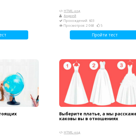
HTML-код
Андрей
Прохождений: 603
Просмотров: 2 068
5
ест
Пройти тест
стоящих
Выберите платье, а мы расскаж
каковы вы в отношениях
HTML-код