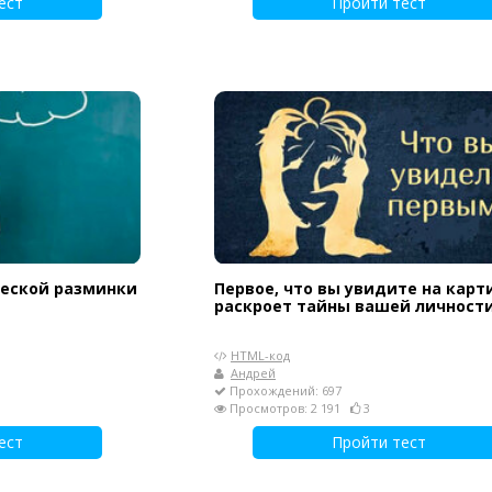
ест
Пройти тест
ческой разминки
Первое, что вы увидите на карт
раскроет тайны вашей личност
HTML-код
Андрей
Прохождений: 697
Просмотров: 2 191
3
ест
Пройти тест