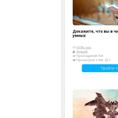
Докажите, что вы в ч
умных
HTML-код
Андрей
Прохождений: 933
Просмотров: 2 434
7
Пройти т