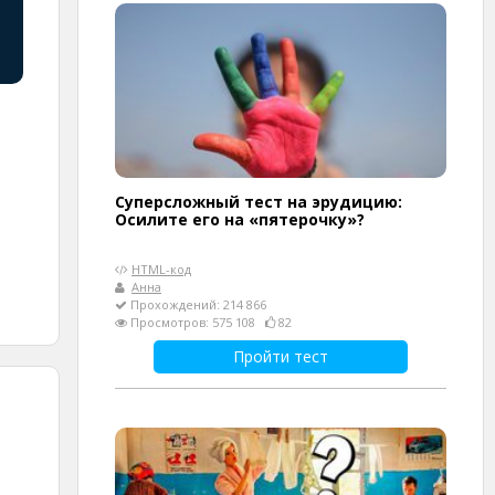
Суперсложный тест на эрудицию:
Осилите его на «пятерочку»?
HTML-код
Анна
Прохождений: 214 866
Просмотров: 575 108
82
Пройти тест