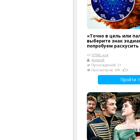
«Точно в цель или па
выберите знак зодиак
попробуем раскусить
HTML-код
Андрей
Прохождений: 21
Просмотров: 109
0
Пройти т