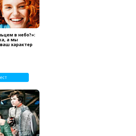
льцем в небо?»:
а, а мы
 ваш характер
ест