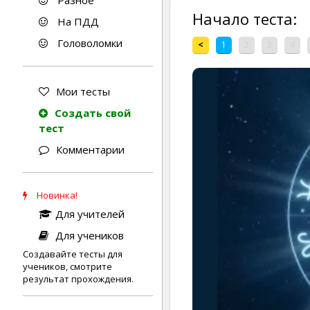
Разное
Начало теста:
На ПДД
Головоломки
<
1
2
3
4
Мои тесты
Создать свой
тест
Комментарии
Новинка!
Для учителей
Для учеников
Создавайте тесты для
учеников, смотрите
результат прохождения.