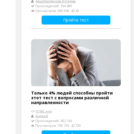
Дашибалданова Бутидма
Прохождений: 194 489
Просмотров: 430 946
63
Пройти тест
Только 4% людей способны пройти
этот тест с вопросами различной
направленности
HTML-код
Андрей
Прохождений: 382 766
Просмотров: 750 736
729