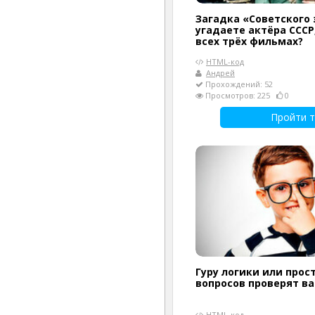
Загадка «Советского 
угадаете актёра СССР
всех трёх фильмах?
HTML-код
Андрей
Прохождений: 52
Просмотров: 225
0
Пройти т
Гуру логики или прост
вопросов проверят в
HTML-код