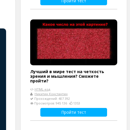
Пройти тест
Лучший в мире тест на четкость
зрения и мышления? Сможете
пройти?
HTML-код
Никитин Константин
Прохождений: 407 392
Просмотров: 945 136
1353
Пройти тест