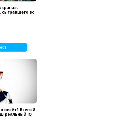
экрана»:
, сыгравшего во
ест
о везёт? Всего 8
аш реальный IQ