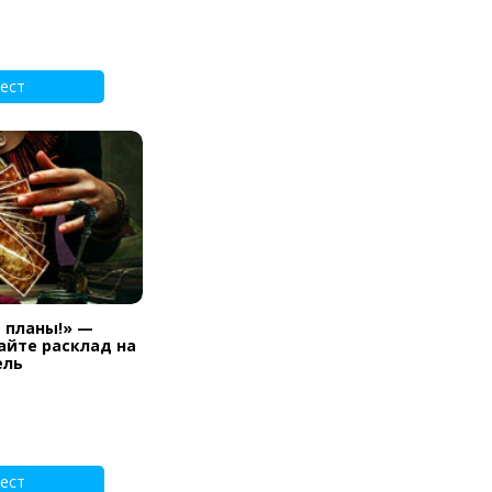
ест
и планы!» —
айте расклад на
ель
ест