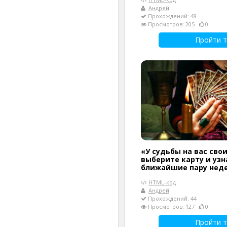
Андрей
Прохождений: 48
Просмотров: 205
0
Пройти т
«У судьбы на вас сво
выберите карту и узн
ближайшие пару нед
HTML-код
Андрей
Прохождений: 44
Просмотров: 127
0
Пройти т