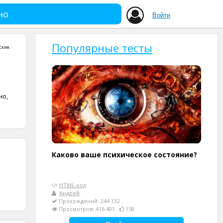
но
Войти
Популярные тесты
ские
.
но,
м
Каково ваше психическое состояние?
HTML-код
Андрей
Прохождений: 244 132
Просмотров: 416 401
158