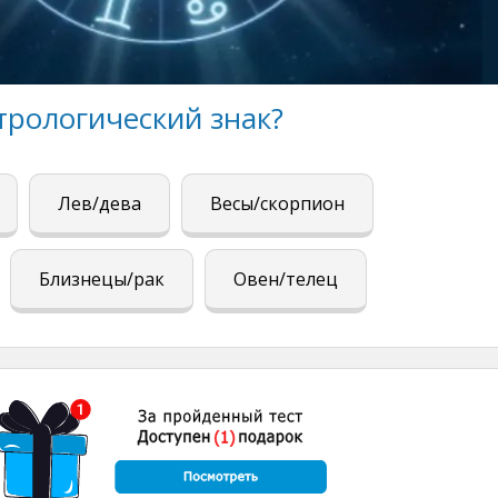
трологический знак?
Лев/дева
Весы/скорпион
Близнецы/рак
Овен/телец