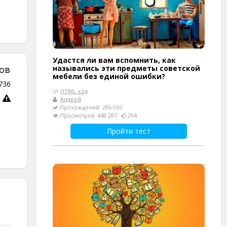
Удастся ли вам вспомнить, как
назывались эти предметы советской
ов
мебели без единой ошибки?
736
HTML-код
Андрей
Прохождений: 286 065
Просмотров: 448 287
204
Пройти тест