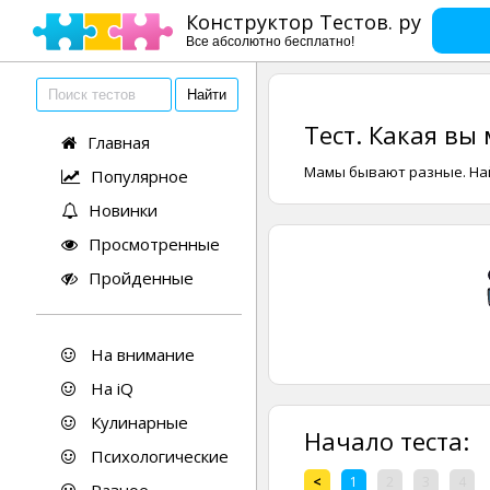
Конструктор Тестов. ру
Все абсолютно бесплатно!
Тест. Какая вы
Главная
Мамы бывают разные. Най
Популярное
Новинки
Просмотренные
Пройденные
На внимание
На iQ
Кулинарные
Начало теста:
Психологические
<
1
2
3
4