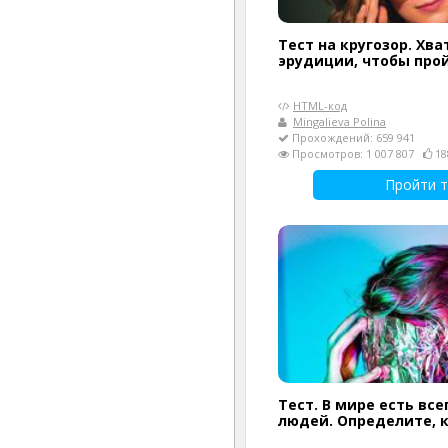
Тест на кругозор. Хва
эрудиции, чтобы прой
HTML-код
Mingalieva Polina
Прохождений: 659 941
Просмотров: 1 007 807
18
Пройти т
Тест. В мире есть все
людей. Определите, 