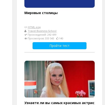
Мировые столицы
HTML-код
Travel Business School
Прохождений: 242 699
Просмотров: 333 543
140
Пройти тест
Узнаете ли вы самых красивых актрис