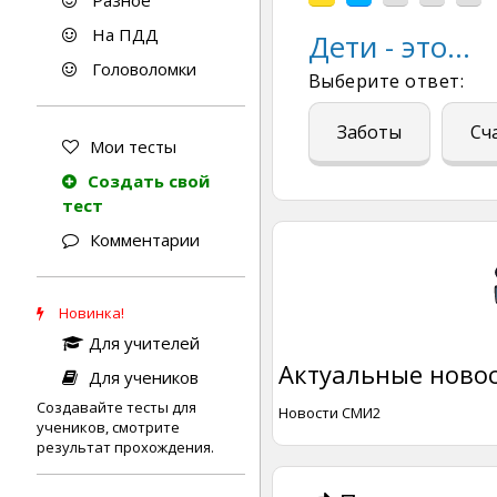
Разное
На ПДД
Дети - это...
Головоломки
Выберите ответ:
Заботы
Сч
Мои тесты
Создать свой
тест
Комментарии
Новинка!
Для учителей
Актуальные новос
Для учеников
Создавайте тесты для
Новости СМИ2
учеников, смотрите
результат прохождения.