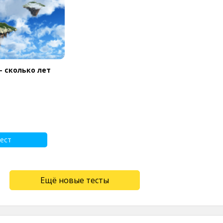
- сколько лет
ест
Ещё новые тесты