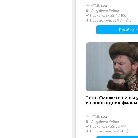
HTML-код
Mingalieva Polina
Прохождений: 17 106
Просмотров: 28 961
5
Пройти т
Тест. Сможете ли вы
из новогодних фильм
HTML-код
Mingalieva Polina
Прохождений: 32 747
Просмотров: 52 464
6