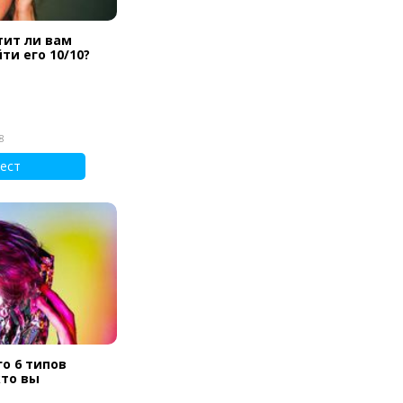
тит ли вам
ти его 10/10?
8
ест
го 6 типов
кто вы