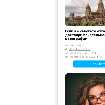
Если вы сможете отга
достопримечательнос
в географии!
HTML-код
Mingalieva Polina
Прохождений: 76 493
Просмотров: 105 222
16
Пройти т