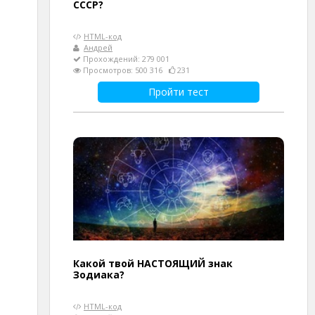
СССР?
HTML-код
Андрей
Прохождений: 279 001
Просмотров: 500 316
231
Пройти тест
Какой твой НАСТОЯЩИЙ знак
Зодиака?
HTML-код