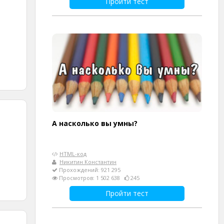
Пройти тест
А насколько вы умны?
HTML-код
Никитин Константин
Прохождений: 921 295
Просмотров: 1 502 638
245
Пройти тест