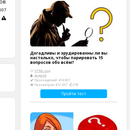
ов
607
Догадливы и эрудированны ли вы
настолько, чтобы парировать 15
вопросов обо всём?
HTML-код
Андрей
Прохождений: 414 007
Просмотров: 851 637
278
Пройти тест