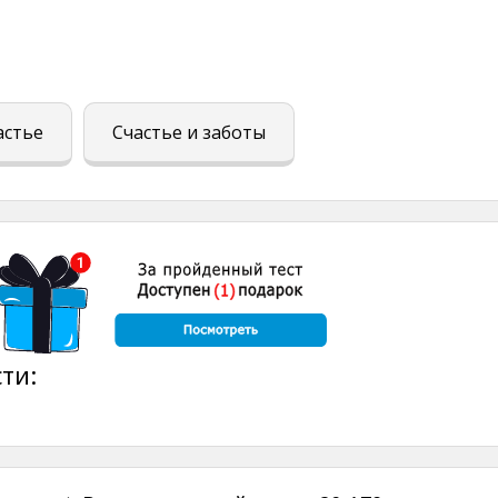
астье
Счастье и заботы
ти: