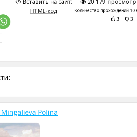
Вставить на сайт:
20 179
просмотр
HTML-код
Количество прохождений
10 
3
3
ти:
Mingalieva Polina