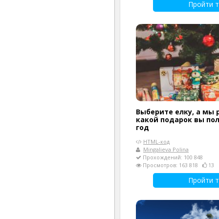
Пройти т
Выберите елку, а мы 
какой подарок вы по
год
HTML-код
Mingalieva Polina
Прохождений: 100 848
Просмотров: 163 818
13
Пройти т