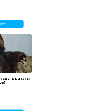
ест
 угадать цитаты
ов?