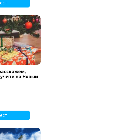
ест
расскажем,
лучите на Новый
ест