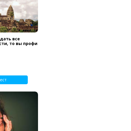
дать все
ти, то вы профи
ест