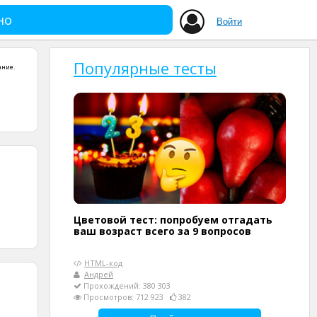
но
Войти
Популярные тесты
ание
.
Цветовой тест: попробуем отгадать
ваш возраст всего за 9 вопросов
HTML-код
Андрей
Прохождений: 380 303
Просмотров: 712 923
382