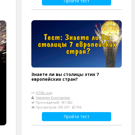
Пройти тест
Знаете ли вы столицы этих 7
европейских стран?
HTML-код
Никитин Константин
Прохождений: 187 682
Просмотров: 330 291
106
Пройти тест