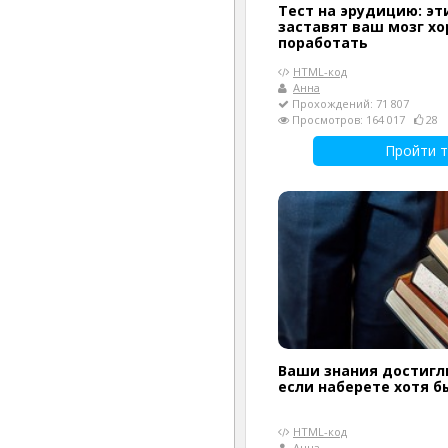
Тест на эрудицию: эт
заставят ваш мозг х
поработать
HTML-код
Анна
Прохождений: 71 807
Просмотров: 164 017
28
Пройти т
Ваши знания достигл
если наберете хотя б
HTML-код
Анна