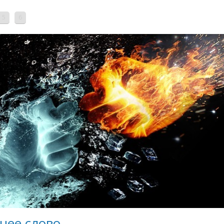
5
6
нее слово.