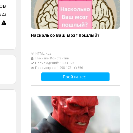
ов
323
Насколько Ваш мозг пошлый?
HTML-код
Никитин Константин
Прохождений: 1 033 973
Просмотров: 1 998 172
556
Пройти тест