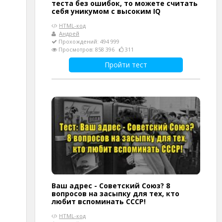
теста без ошибок, то можете считать
себя уникумом с высоким IQ
HTML-код
Андрей
Прохождений: 494 999
Просмотров: 858 396
311
Пройти тест
Ваш адрес - Советский Союз? 8
вопросов на засыпку для тех, кто
любит вспоминать СССР!
HTML-код