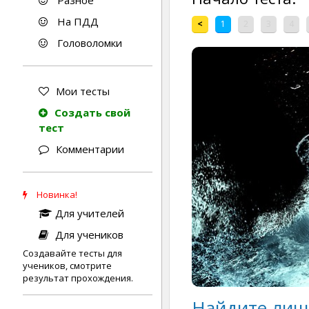
Разное
На ПДД
<
1
2
3
4
Головоломки
Мои тесты
Создать свой
тест
Комментарии
Новинка!
Для учителей
Для учеников
Создавайте тесты для
учеников, смотрите
результат прохождения.
Найдите лиш