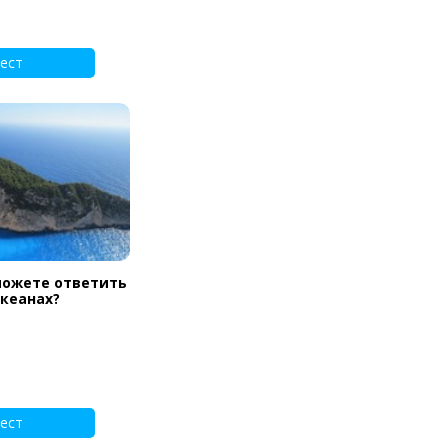
ест
можете ответить
океанах?
ест