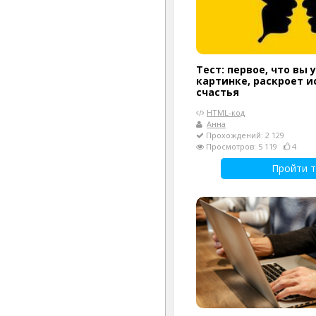
Тест: первое, что вы 
картинке, раскроет 
счастья
HTML-код
Анна
Прохождений: 2 129
Просмотров: 5 119
4
Пройти т