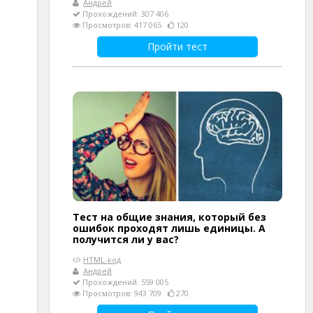
Андрей
Прохождений: 307 406
Просмотров: 417 065
120
Пройти тест
Тест на общие знания, который без
ошибок проходят лишь единицы. А
получится ли у вас?
HTML-код
Андрей
Прохождений: 559 005
Просмотров: 943 709
270