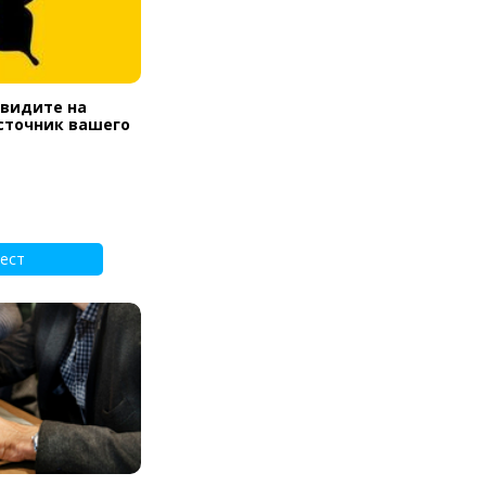
увидите на
источник вашего
ест