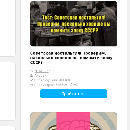
Советская ностальгия! Проверим,
насколько хорошо вы помните эпоху
СССР?
HTML-код
Андрей
Прохождений: 208 400
Просмотров: 326 309
95
Пройти тест