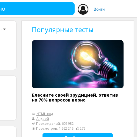
но
Войти
Популярные тесты
ание
.
Блесните своей эрудицией, ответив
на 70% вопросов верно
HTML-код
Андрей
Прохождений: 609 982
Просмотров: 1 662 216
276