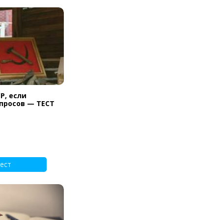
Р, если
опросов — ТЕСТ
ест