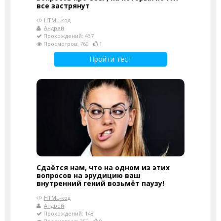
все застрянут
HTML-код
Андрей
Прохождений: 437
Просмотров: 760
1
Пройти тест
Сдаётся нам, что на одном из этих
вопросов на эрудицию ваш
внутренний гений возьмёт паузу!
HTML-код
Андрей
Прохождений: 148