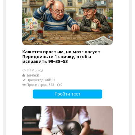
Кажется простым, но мозг пасует.
Передвиньте 1 спичку, чтобы
исправить 99−38=53
HTML-код
Андрей
Прохождений: 91
Просмотров: 313
0
Пройти тест