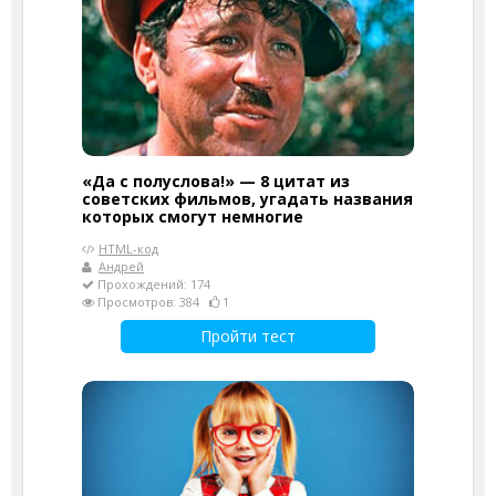
«Да с полуслова!» — 8 цитат из
советских фильмов, угадать названия
которых смогут немногие
HTML-код
Андрей
Прохождений: 174
Просмотров: 384
1
Пройти тест