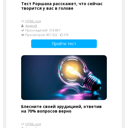
Тест Роршаха расскажет, что сейчас
творится у вас в голове
HTML-код
Андрей
Прохождений: 516 887
Просмотров: 807 322
379
Пройти тест
Блесните своей эрудицией, ответив
на 70% вопросов верно
HTML-код