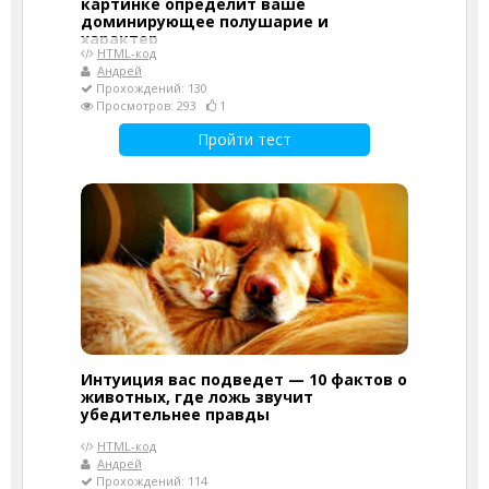
картинке определит ваше
доминирующее полушарие и
характер
HTML-код
Андрей
Прохождений: 130
Просмотров: 293
1
Пройти тест
Интуиция вас подведет — 10 фактов о
животных, где ложь звучит
убедительнее правды
HTML-код
Андрей
Прохождений: 114