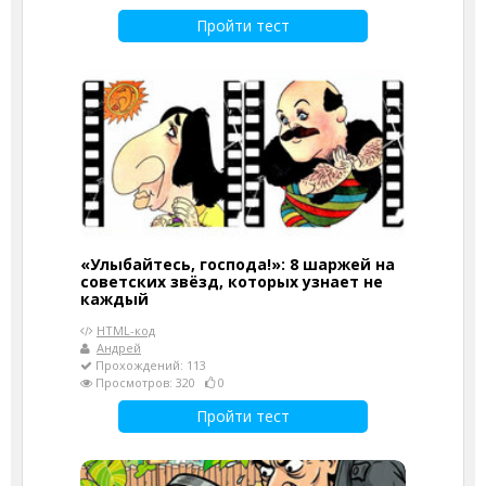
Пройти тест
«Улыбайтесь, господа!»: 8 шаржей на
советских звёзд, которых узнает не
каждый
HTML-код
Андрей
Прохождений: 113
Просмотров: 320
0
Пройти тест