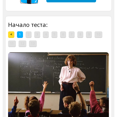
Начало теста:
<
1
2
3
4
5
6
7
8
9
10
11
12
13