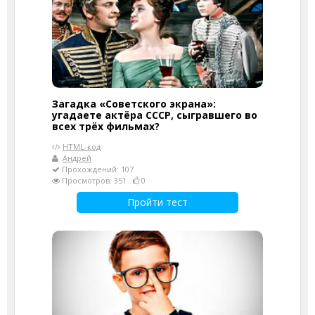
Загадка «Советского экрана»:
угадаете актёра СССР, сыгравшего во
всех трёх фильмах?
HTML-код
Андрей
Прохождений: 107
Просмотров: 351
0
Пройти тест