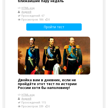
ближайшие пару недель
HTML-код
Андрей
Прохождений: 67
Просмотров: 186
0
Пройти тест
Двойка вам в дневник, если не
пройдёте этот тест по истории
России хотя бы наполовину!
HTML-код
Андрей
Прохождений: 115
Просмотров: 339
0