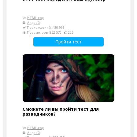
HTML-код
Андрей
Прохождений: 480 998
Просмотров: 862 570
225
Пройти тест
Сможете ли вы пройти тест для
разведчиков?
HTML-код
Андрей