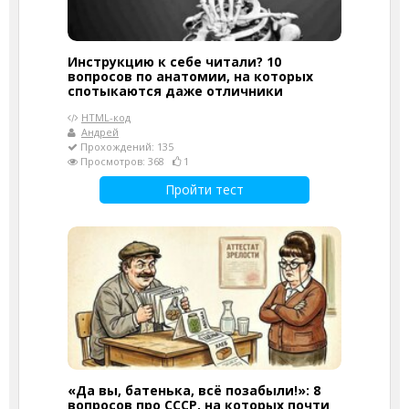
Инструкцию к себе читали? 10
вопросов по анатомии, на которых
спотыкаются даже отличники
HTML-код
Андрей
Прохождений: 135
Просмотров: 368
1
Пройти тест
«Да вы, батенька, всё позабыли!»: 8
вопросов про СССР, на которых почти