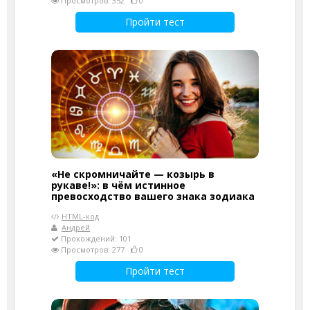
Просмотров: 352
0
Пройти тест
«Не скромничайте — козырь в
рукаве!»: в чём истинное
превосходство вашего знака зодиака
HTML-код
Андрей
Прохождений: 101
Просмотров: 277
0
Пройти тест