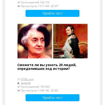
Прохождений: 652 710
Просмотров: 1 011 444
537
Пройти тест
Сможете ли вы узнать 20 людей,
определивших ход истории?
HTML-код
Андрей
Прохождений: 793 045
Просмотров: 1 349 760
582
Пройти тест