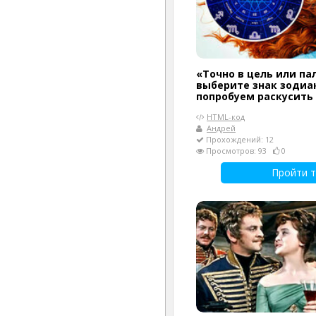
«Точно в цель или па
выберите знак зодиак
попробуем раскусить
HTML-код
Андрей
Прохождений: 12
Просмотров: 93
0
Пройти т