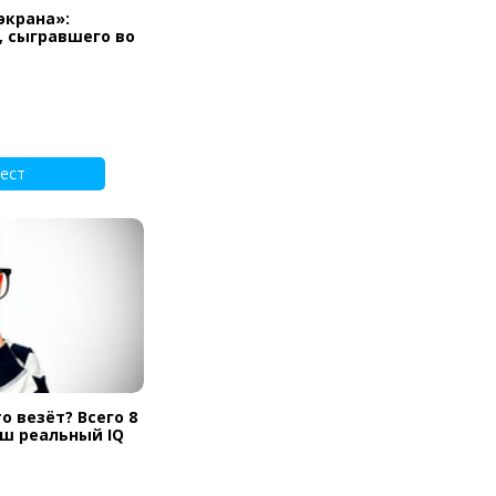
экрана»:
, сыгравшего во
ест
о везёт? Всего 8
аш реальный IQ