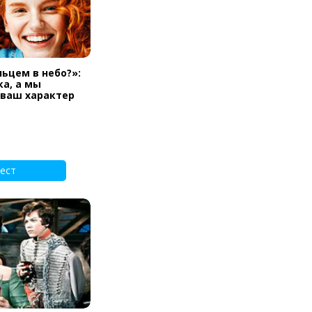
льцем в небо?»:
а, а мы
 ваш характер
ест