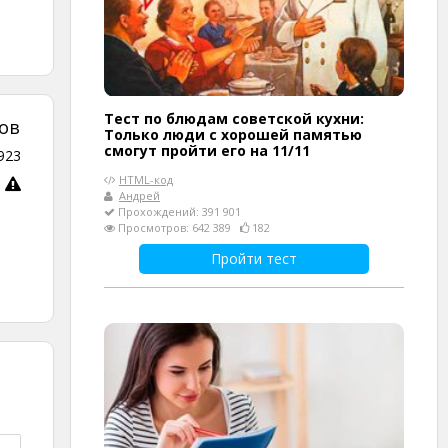
Тест по блюдам советской кухни:
ов
Только люди с хорошей памятью
смогут пройти его на 11/11
923
HTML-код
Андрей
Прохождений: 391 901
Просмотров: 642 389
182
Пройти тест