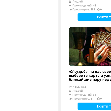
Андрей
Прохождений: 41
Просмотров: 188
0
Пройти т
«У судьбы на вас сво
выберите карту и узн
ближайшие пару нед
HTML-код
Андрей
Прохождений: 38
Просмотров: 114
0
Пройти т