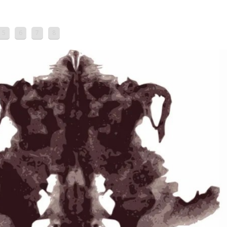
5
6
7
8