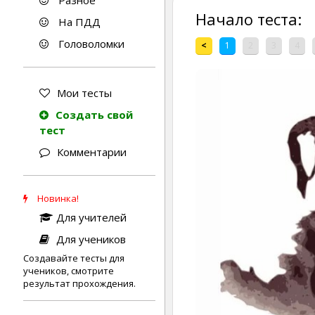
Разное
Начало теста:
На ПДД
Головоломки
<
1
2
3
4
Мои тесты
Создать свой
тест
Комментарии
Новинка!
Для учителей
Для учеников
Создавайте тесты для
учеников, смотрите
результат прохождения.