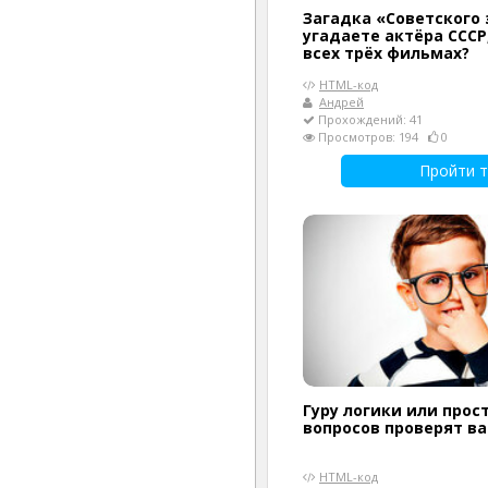
Загадка «Советского 
угадаете актёра СССР
всех трёх фильмах?
HTML-код
Андрей
Прохождений: 41
Просмотров: 194
0
Пройти т
Гуру логики или прост
вопросов проверят в
HTML-код