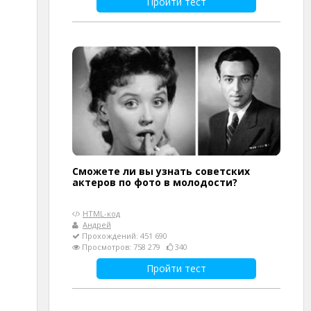
Пройти тест
Сможете ли вы узнать советских
актеров по фото в молодости?
HTML-код
Андрей
Прохождений: 451 690
Просмотров: 758 279
340
Пройти тест