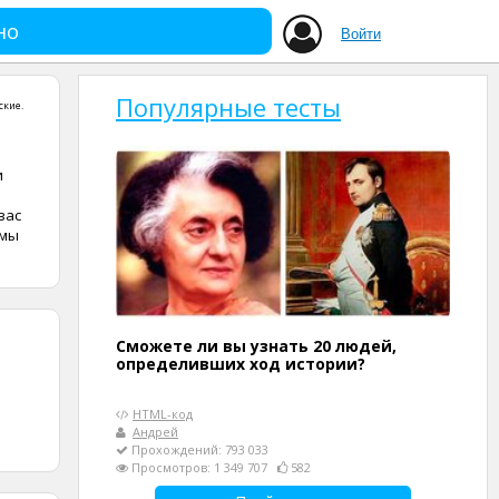
но
Войти
Популярные тесты
ские
.
и
вас
 мы
Сможете ли вы узнать 20 людей,
определивших ход истории?
HTML-код
Андрей
Прохождений: 793 033
Просмотров: 1 349 707
582