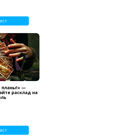
ест
и планы!» —
айте расклад на
ель
ест