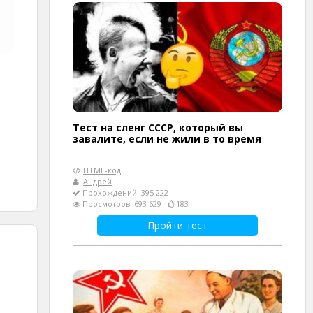
Тест на сленг СССР, который вы
завалите, если не жили в то время
HTML-код
Андрей
Прохождений: 395 222
Просмотров: 693 629
183
Пройти тест