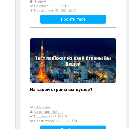
Андрей
Прохождений: 196 498
Просмотров: 324 263
55
Пройти тест
Из какой страны вы душой?
HTML-код
Коклягина Полина
Прохождений: 828 794
Просмотров: 1 285 167
495