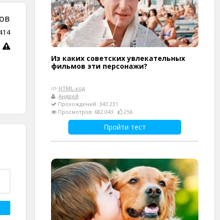
ов
414
Из каких советских увлекательных
фильмов эти персонажи?
HTML-код
Андрей
Прохождений: 343 231
Просмотров: 682 043
256
Пройти тест