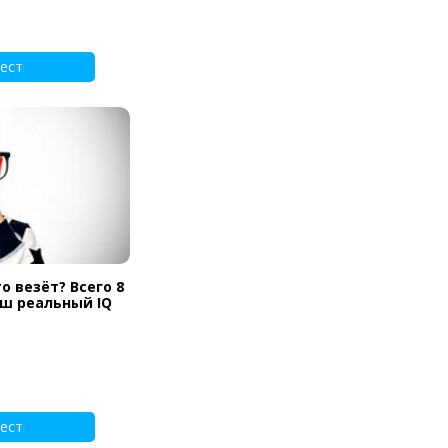
ест
о везёт? Всего 8
аш реальный IQ
ест