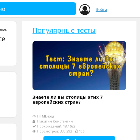
но
Войти
Популярные тесты
зное
.
се
Знаете ли вы столицы этих 7
европейских стран?
HTML-код
Никитин Константин
Прохождений: 187 682
Просмотров: 330 293
106