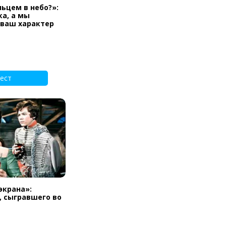
льцем в небо?»:
а, а мы
 ваш характер
ест
экрана»:
, сыгравшего во