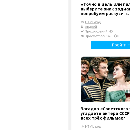
«Точно в цель или па
выберите знак зодиак
попробуем раскусить
HTML-код
Андрей
Прохождений: 45
Просмотров: 149
0
Пройти т
Загадка «Советского 
угадаете актёра СССР
всех трёх фильмах?
HTML-код