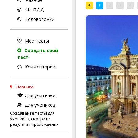
Разное
<
1
2
3
4
На ПДД
Головоломки
Мои тесты
Создать свой
тест
Комментарии
Новинка!
Для учителей
Для учеников
Создавайте тесты для
учеников, смотрите
результат прохождения.