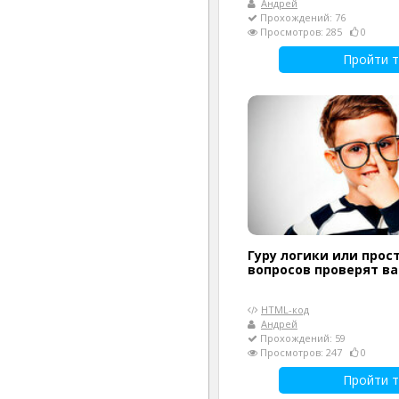
Андрей
Прохождений: 76
Просмотров: 285
0
Пройти т
Гуру логики или прост
вопросов проверят в
HTML-код
Андрей
Прохождений: 59
Просмотров: 247
0
Пройти т