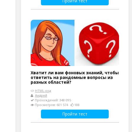
Пройти тест
Хватит ли вам фоновых знаний, чтобы
ответить на рандомные вопросы из
разных областей?
HTML-код
Андрей
Прохождений: 348 095
Просмотров: 601 574
188
Пройти тест