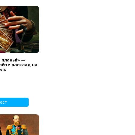
и планы!» —
айте расклад на
ель
ест