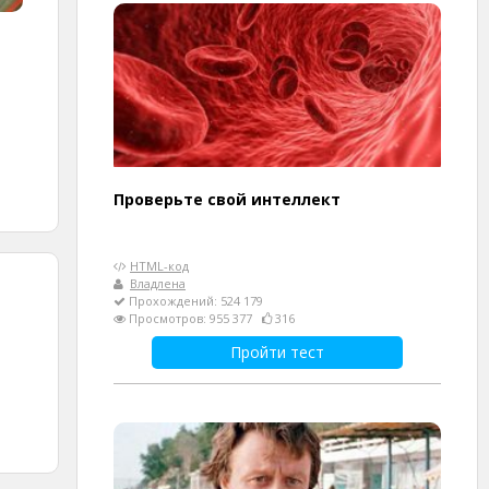
Проверьте свой интеллект
HTML-код
Владлена
Прохождений: 524 179
Просмотров: 955 377
316
Пройти тест