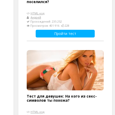
поселился?
HTML-код
Андрей
Прохождений: 235 252
Просмотров: 401 916
228
Пройти тест
Тест для девушек: На кого из секс-
символов ты похожа?
HTML-код