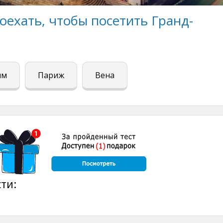
оехать, чтобы посетить Гранд-
им
Париж
Вена
ти: