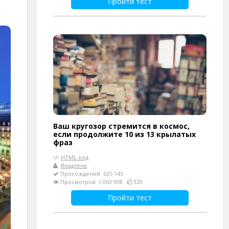
Пройти тест
Ваш кругозор стремится в космос,
если продолжите 10 из 13 крылатых
фраз
HTML-код
Владлена
Прохождений: 635 145
Просмотров: 1 063 908
320
Пройти тест