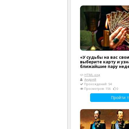
«У судьбы на вас сво
выберите карту и узн
ближайшие пару нед
HTML-код
Андрей
Прохождений: 54
Просмотров: 156
0
Пройти т