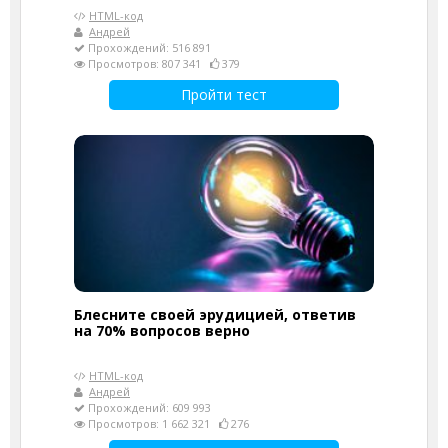
HTML-код
Андрей
Прохождений: 516 891
Просмотров: 807 341
379
Пройти тест
Блесните своей эрудицией, ответив
на 70% вопросов верно
HTML-код
Андрей
Прохождений: 609 993
Просмотров: 1 662 321
276