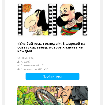
«Улыбайтесь, господа!»: 8 шаржей на
советских звёзд, которых узнает не
каждый
HTML-код
Андрей
Прохождений: 151
Просмотров: 406
1
Пройти тест