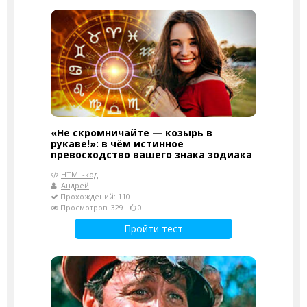
«Не скромничайте — козырь в
рукаве!»: в чём истинное
превосходство вашего знака зодиака
HTML-код
Андрей
Прохождений: 110
Просмотров: 329
0
Пройти тест