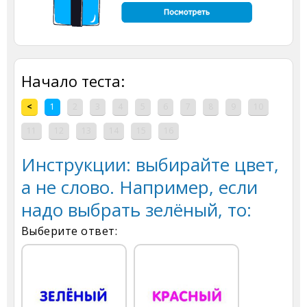
Начало теста:
<
1
2
3
4
5
6
7
8
9
10
11
12
13
14
15
16
Инструкции: выбирайте цвет,
а не слово. Например, если
надо выбрать зелёный, то:
Выберите ответ: