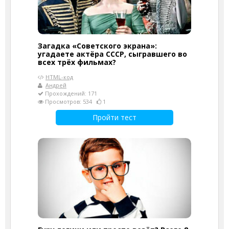
Загадка «Советского экрана»:
угадаете актёра СССР, сыгравшего во
всех трёх фильмах?
HTML-код
Андрей
Прохождений: 171
Просмотров: 534
1
Пройти тест