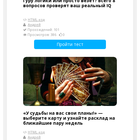
Гуру логики или просто везёт? Всего 8
вопросов проверят ваш реальный IQ
HTML-код
Андрей
Прохождений: 101
Просмотров: 386
0
Пройти тест
«У судьбы на вас свои планы!» —
выберите карту и узнайте расклад на
ближайшие пару недель
HTML-код
Андрей