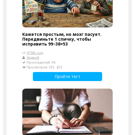
Кажется простым, но мозг пасует.
Передвиньте 1 спичку, чтобы
исправить 99−38=53
HTML-код
Андрей
Прохождений: 96
Просмотров: 335
0
Пройти тест