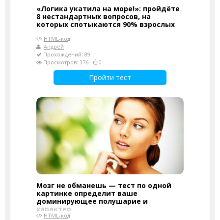
«Логика укатила на море!»: пройдёте
8 нестандартных вопросов, на
которых спотыкаются 90% взрослых
HTML-код
Андрей
Прохождений: 89
Просмотров: 376
0
Пройти тест
Мозг не обманешь — тест по одной
картинке определит ваше
доминирующее полушарие и
характер
HTML-код