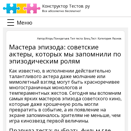
Конструктор Тестов. ру
Все абсолютно бесплатно!
Меню
Автор
Игорь Понкратьев
. Тип теста:
Блиц Тест
. Категория:
Разное
.
Мастера эпизода: советские
актеры, которых мы запомнили по
эпизодическим ролям
Как известно, в исполнении действительно
талантливого актера даже молчание или
мимолетный взгляд могут быть красноречивее
многостраничных монологов и
темпераментных жестов. Сегодня мы вспомним
самых ярких мастеров эпизода советского кино,
которые даже крошечную роль могли
превратить в событие, а их появление на
экране запоминалось зрителям не меньше, чем
игра кинозвезд первой величины.
Правила теста: выбрать фильм где