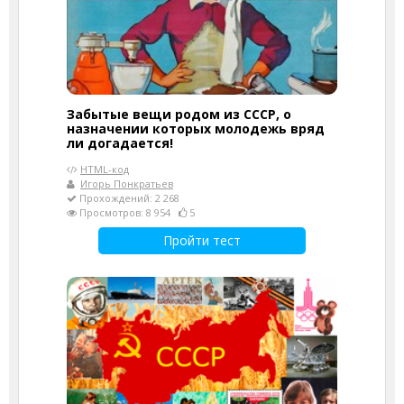
Забытые вещи родом из СССР, о
назначении которых молодежь вряд
ли догадается!
HTML-код
Игорь Понкратьев
Прохождений: 2 268
Просмотров: 8 954
5
Пройти тест