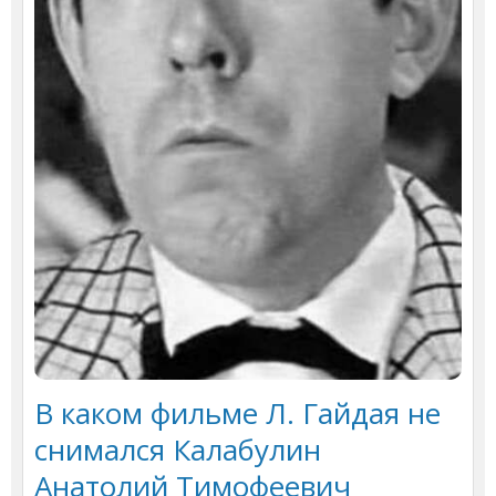
В каком фильме Л. Гайдая не
снимался Калабулин
Анатолий Тимофеевич