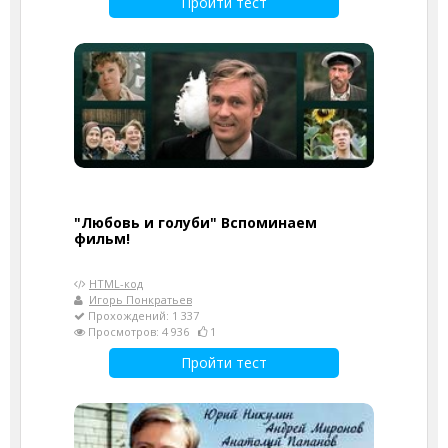
Пройти тест
"Любовь и голуби" Вспоминаем
фильм!
HTML-код
Игорь Понкратьев
Прохождений: 1 337
Просмотров: 4 936
1
Пройти тест