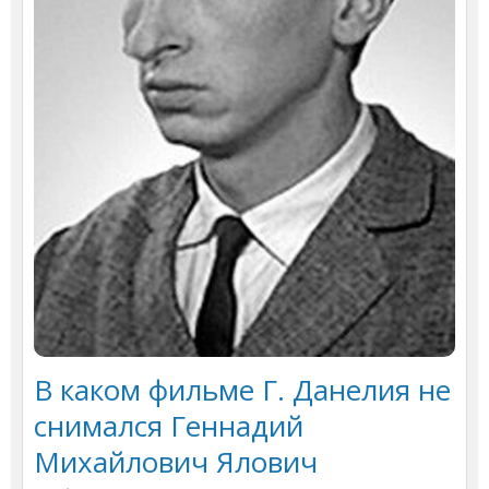
В каком фильме Г. Данелия не
снимался Геннадий
Михайлович Ялович