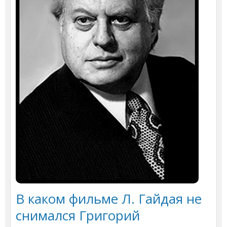
В каком фильме Л. Гайдая не
снимался Григорий