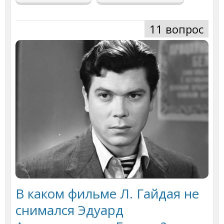
11 вопрос
В каком фильме Л. Гайдая не
снимался Эдуард