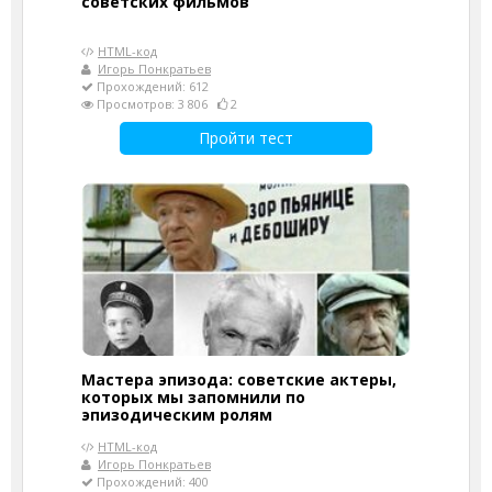
советских фильмов
HTML-код
Игорь Понкратьев
Прохождений: 612
Просмотров: 3 806
2
Пройти тест
Мастера эпизода: советские актеры,
которых мы запомнили по
эпизодическим ролям
HTML-код
Игорь Понкратьев
Прохождений: 400