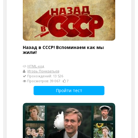
Назад в СССР! Вспоминаем как мы
жили!
HTML-код
Игорь Понкратьев
Прохождений: 13 526
Просмотров: 39 067
7
Пройти тест