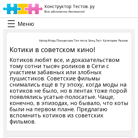
Конструктор Тестов. ру
Все абсолютно бесплатно!
Меню
Автор
Игорь Понкратьев
. Тип теста:
Блиц Тест
. Категория:
Разное
.
Котики в советском кино!
Котиков любят все, и доказательством
тому сотни тысяч роликов в Сети с
участием забавных или злобных
пушистиков. Советские фильмы
снимались ещё в ту эпоху, когда моды на
котиков не было, но в лентах тоже порой
появлялись усатые-полосатые. Чаще,
конечно, в эпизодах, но бывало, что коты
были на первом плане. Предлагаю
вспомнить котиков из советских
фильмов.