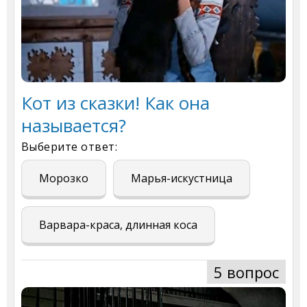
Кот из сказки! Как она
называется?
Выберите ответ:
Морозко
Марья-искустница
Варвара-краса, длинная коса
5 вопрос