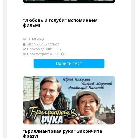
"Любовь и голуби" Вспоминаем
фильм!
HTML-код
Игорь Понкратьев
Прохождений: 1 337
Просмотров: 4 933
1
Пройти тест
"Бриллиантовая рука" Закончите
фразу!