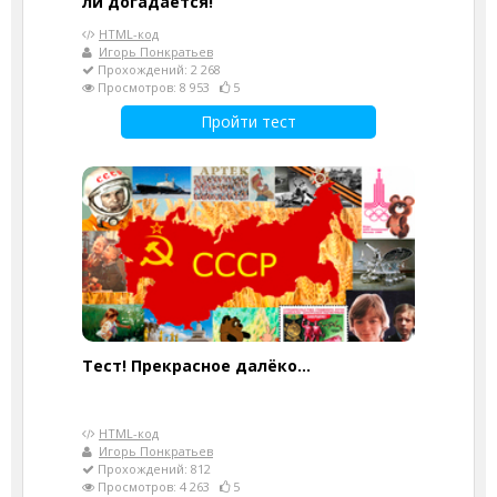
ли догадается!
HTML-код
Игорь Понкратьев
Прохождений: 2 268
Просмотров: 8 953
5
Пройти тест
Тест! Прекрасное далёко...
HTML-код
Игорь Понкратьев
Прохождений: 812
Просмотров: 4 263
5