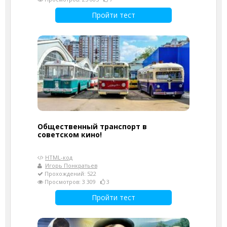
Пройти тест
Общественный транспорт в
советском кино!
HTML-код
Игорь Понкратьев
Прохождений: 522
Просмотров: 3 309
3
Пройти тест