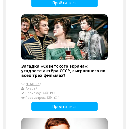
Пройти тест
Загадка «Советского экрана»:
угадаете актёра СССР, сыгравшего во
всех трёх фильмах?
HTML-код
Андрей
Прохождений: 199
Просмотров: 629
1
Пройти тест