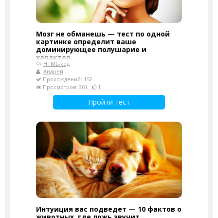
Мозг не обманешь — тест по одной
картинке определит ваше
доминирующее полушарие и
характер
HTML-код
Андрей
Прохождений: 152
Просмотров: 361
1
Пройти тест
Интуиция вас подведет — 10 фактов о
животных, где ложь звучит