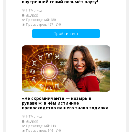
внутренний гений возьмёт паузу!
HTML-код
Андрей
Прохождений: 180
Просмотров: 467
0
Пройти тест
«Не скромничайте — козырь в
рукаве!»: в чём истинное
превосходство вашего знака зодиака
HTML-код
Андрей
Прохождений: 113
Просмотров: 346
0