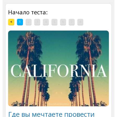
Начало теста:
<
1
2
3
4
5
6
7
8
Где вы мечтаете провести