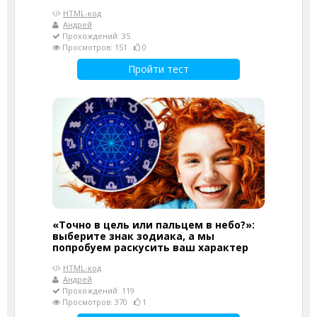
HTML-код
Андрей
Прохождений: 35
Просмотров: 151
0
Пройти тест
«Точно в цель или пальцем в небо?»:
выберите знак зодиака, а мы
попробуем раскусить ваш характер
HTML-код
Андрей
Прохождений: 119
Просмотров: 370
1