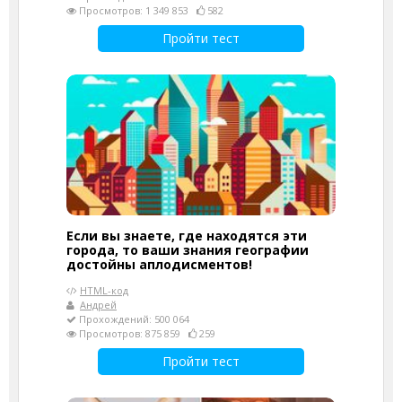
Просмотров: 1 349 853
582
Пройти тест
Если вы знаете, где находятся эти
города, то ваши знания географии
достойны аплодисментов!
HTML-код
Андрей
Прохождений: 500 064
Просмотров: 875 859
259
Пройти тест