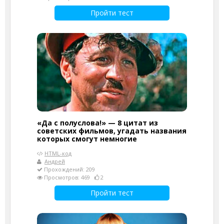
Пройти тест
«Да с полуслова!» — 8 цитат из
советских фильмов, угадать названия
которых смогут немногие
HTML-код
Андрей
Прохождений: 209
Просмотров: 469
2
Пройти тест