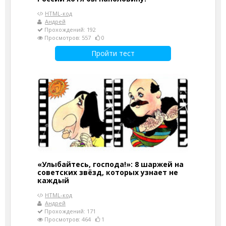
HTML-код
Андрей
Прохождений: 192
Просмотров: 557
0
Пройти тест
«Улыбайтесь, господа!»: 8 шаржей на
советских звёзд, которых узнает не
каждый
HTML-код
Андрей
Прохождений: 171
Просмотров: 464
1