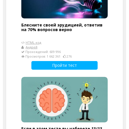
Блесните своей эрудицией, ответив
на 70% вопросов верно
HTML-код
Андрей
Прохождений: 609 996
Просмотров: 1 662 361
276
Пройти тест
Если в этом тесте вы наберете 13/13,