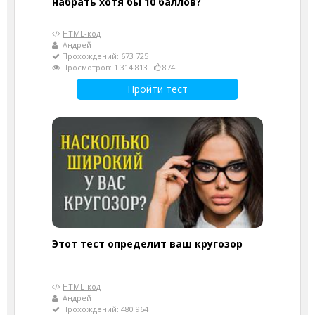
набрать хотя бы 10 баллов?
HTML-код
Андрей
Прохождений: 673 725
Просмотров: 1 314 813
874
Пройти тест
Этот тест определит ваш кругозор
HTML-код
Андрей
Прохождений: 480 964