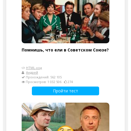
Помнишь, что ели в Советском Союзе?
HTML-код
Андрей
Прохождений: 562 105
Просмотров: 1 032 506
274
Пройти тест