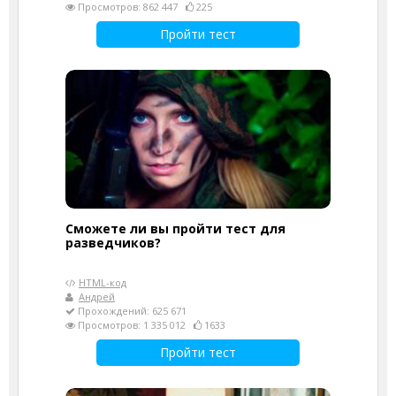
Просмотров: 862 447
225
Пройти тест
Сможете ли вы пройти тест для
разведчиков?
HTML-код
Андрей
Прохождений: 625 671
Просмотров: 1 335 012
1633
Пройти тест