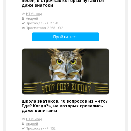
песен, в строчках которых путаются
даже знатоки
HTML-код
Андрей
Прохождений: 2 170
Просмотров: 2 938
2
Пройти тест
Школа знатоков. 10 вопросов из «Что?
Где? Когда?», на которых срезались
даже капитаны
HTML-код
Андрей
Прохождений: 152