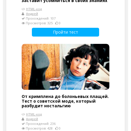
заставит усомниться в своих знаниях
HTML-код
Андрей
Прохождений: 107
Просмотров: 325
0
Пройти тест
От кримплена до болоньевых плащей.
Тест о советской моде, который
разбудит ностальгию
HTML-код
Андрей
Прохождений: 236
Просмотров: 428
0