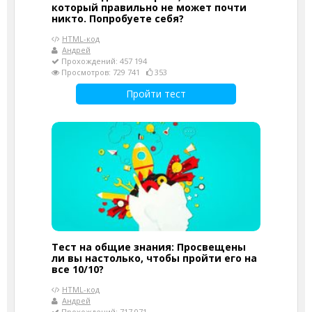
который правильно не может почти
никто. Попробуете себя?
HTML-код
Андрей
Прохождений: 457 194
Просмотров: 729 741
353
Пройти тест
Тест на общие знания: Просвещены
ли вы настолько, чтобы пройти его на
все 10/10?
HTML-код
Андрей
Прохождений: 717 071