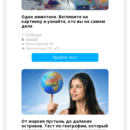
Одно животное. Взгляните на
картинку и узнайте, кто вы на самом
деле
HTML-код
Андрей
Прохождений: 99
Просмотров: 229
0
Пройти тест
От жарких пустынь до далеких
островов. Тест по географии, который