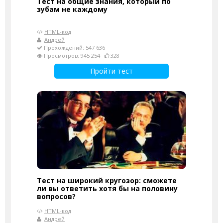
Тест на общие знания, который по
зубам не каждому
HTML-код
Андрей
Прохождений: 547 636
Просмотров: 945 254
328
Пройти тест
Тест на широкий кругозор: сможете
ли вы ответить хотя бы на половину
вопросов?
HTML-код
Андрей