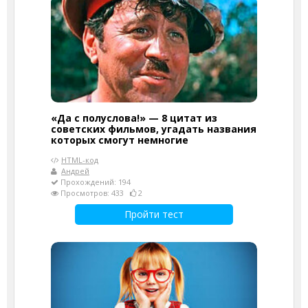
«Да с полуслова!» — 8 цитат из
советских фильмов, угадать названия
которых смогут немногие
HTML-код
Андрей
Прохождений: 194
Просмотров: 433
2
Пройти тест