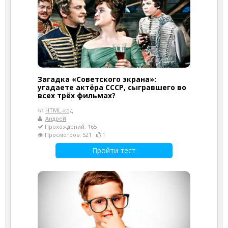
Загадка «Советского экрана»:
угадаете актёра СССР, сыгравшего во
всех трёх фильмах?
HTML-код
Андрей
Прохождений: 165
Просмотров: 521
1
Пройти тест