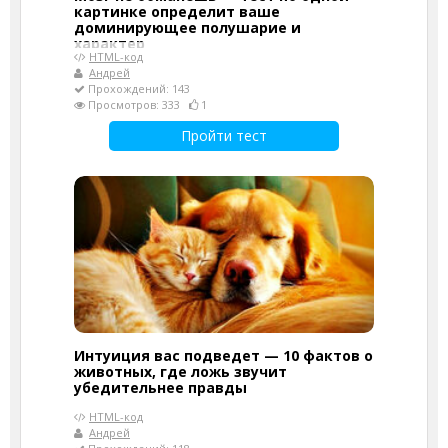
картинке определит ваше
доминирующее полушарие и
характер
HTML-код
Андрей
Прохождений: 143
Просмотров: 333
1
Пройти тест
Интуиция вас подведет — 10 фактов о
животных, где ложь звучит
убедительнее правды
HTML-код
Андрей