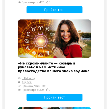
Просмотров: 412
0
Пройти тест
«Не скромничайте — козырь в
рукаве!»: в чём истинное
превосходство вашего знака зодиака
HTML-код
Андрей
Прохождений: 105
Просмотров: 320
0
Пройти тест