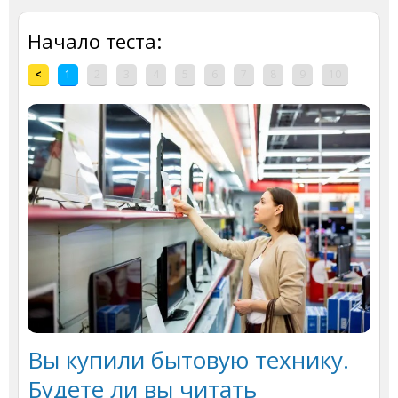
Начало теста:
<
1
2
3
4
5
6
7
8
9
10
Вы купили бытовую технику.
Будете ли вы читать