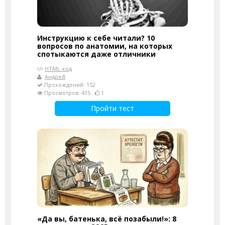
Инструкцию к себе читали? 10
вопросов по анатомии, на которых
спотыкаются даже отличники
HTML-код
Андрей
Прохождений: 152
Просмотров: 435
1
Пройти тест
«Да вы, батенька, всё позабыли!»: 8