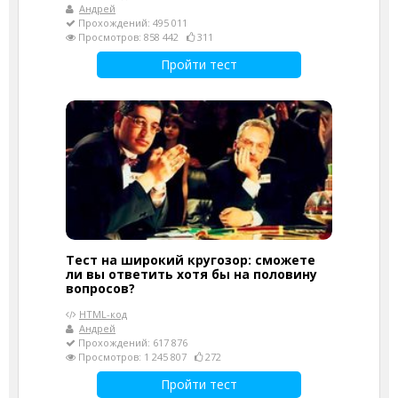
Андрей
Прохождений: 495 011
Просмотров: 858 442
311
Пройти тест
Тест на широкий кругозор: сможете
ли вы ответить хотя бы на половину
вопросов?
HTML-код
Андрей
Прохождений: 617 876
Просмотров: 1 245 807
272
Пройти тест