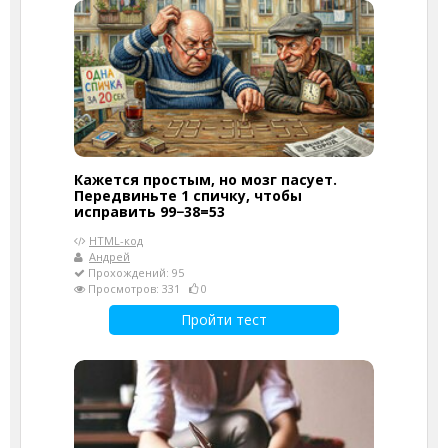
Кажется простым, но мозг пасует.
Передвиньте 1 спичку, чтобы
исправить 99−38=53
HTML-код
Андрей
Прохождений: 95
Просмотров: 331
0
Пройти тест