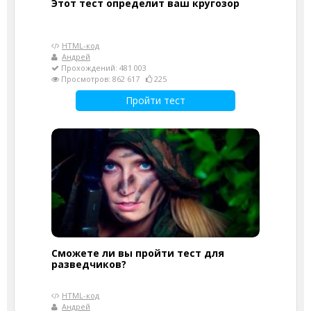
Этот тест определит ваш кругозор
HTML-код
Андрей
Прохождений: 481 003
Просмотров: 862 617
225
Пройти тест
Сможете ли вы пройти тест для
разведчиков?
HTML-код
Андрей