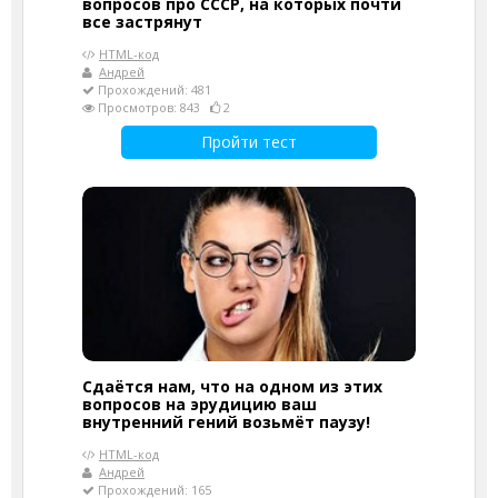
вопросов про СССР, на которых почти
все застрянут
HTML-код
Андрей
Прохождений: 481
Просмотров: 843
2
Пройти тест
Сдаётся нам, что на одном из этих
вопросов на эрудицию ваш
внутренний гений возьмёт паузу!
HTML-код
Андрей
Прохождений: 165