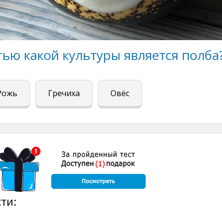
ью какой культуры является полба
Рожь
Гречиха
Овёс
ти: