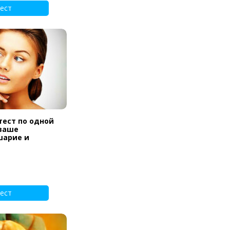
ест
тест по одной
 ваше
шарие и
ест