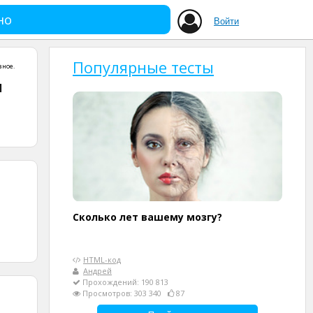
но
Войти
Популярные тесты
зное
.
и
Сколько лет вашему мозгу?
HTML-код
Андрей
Прохождений: 190 813
Просмотров: 303 340
87