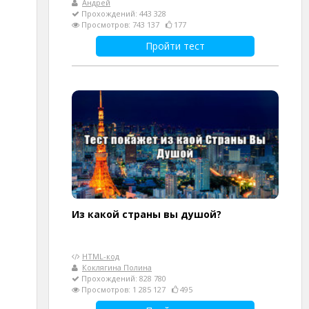
Андрей
Прохождений: 443 328
Просмотров: 743 137
177
Пройти тест
Из какой страны вы душой?
HTML-код
Коклягина Полина
Прохождений: 828 780
Просмотров: 1 285 127
495