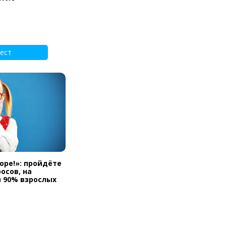
ест
оре!»: пройдёте
осов, на
 90% взрослых