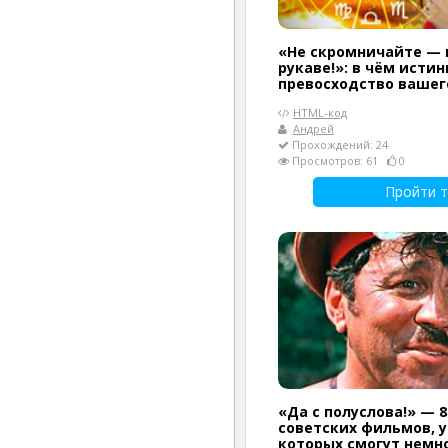
«Не скромничайте — 
рукаве!»: в чём истин
превосходство вашег
HTML-код
Андрей
Прохождений: 24
Просмотров: 61
0
Пройти т
«Да с полуслова!» — 8
советских фильмов, 
которых смогут немн