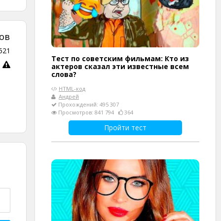
ов
521
Тест по советским фильмам: Кто из
актеров сказал эти известные всем
слова?
HTML-код
Андрей
Прохождений: 495 307
Просмотров: 841 794
364
Пройти тест