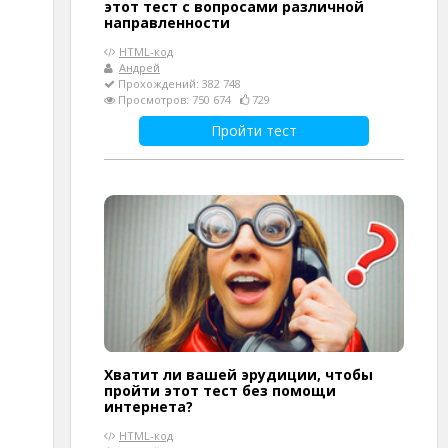
этот тест с вопросами различной
направленности
HTML-код
Андрей
Прохождений: 382 748
Просмотров: 750 674
729
Пройти тест
Хватит ли вашей эрудиции, чтобы
пройти этот тест без помощи
интернета?
HTML-код