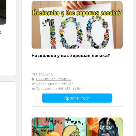
?
Насколько у вас хорошая логика?
HTML-код
Никитин Константин
Прохождений: 503 982
Просмотров: 908 632
301
Пройти тест