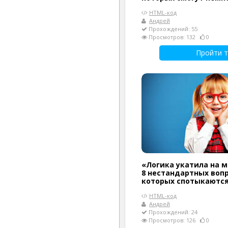
HTML-код
Андрей
Прохождений: 55
Просмотров: 132
0
Пройти т
«Логика укатила на м
8 нестандартных вопр
которых спотыкаются
HTML-код
Андрей
Прохождений: 24
Просмотров: 126
0