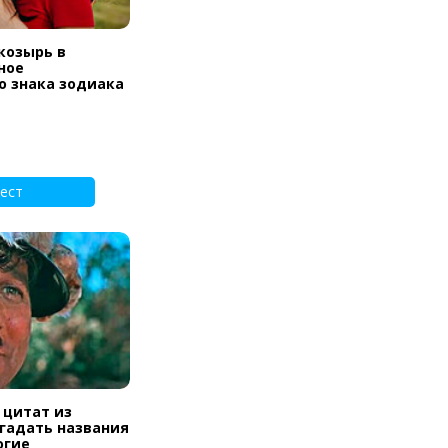
козырь в
ное
о знака зодиака
ест
 цитат из
угадать названия
огие