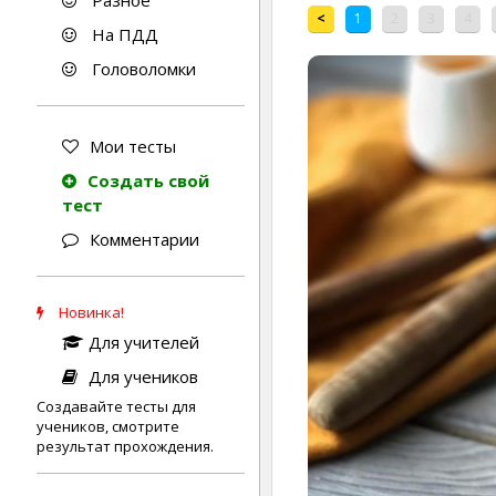
Разное
<
1
2
3
4
На ПДД
Головоломки
Мои тесты
Создать свой
тест
Комментарии
Новинка!
Для учителей
Для учеников
Создавайте тесты для
учеников, смотрите
результат прохождения.