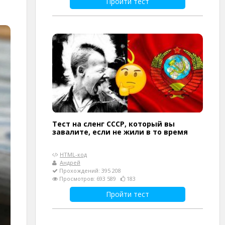
Пройти тест
Тест на сленг СССР, который вы
завалите, если не жили в то время
HTML-код
Андрей
Прохождений: 395 208
Просмотров: 693 589
183
Пройти тест