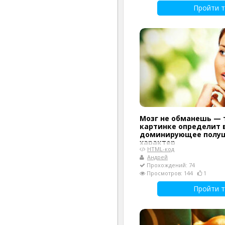
Пройти т
Мозг не обманешь — 
картинке определит
доминирующее полу
характер
HTML-код
Андрей
Прохождений: 74
Просмотров: 144
1
Пройти т