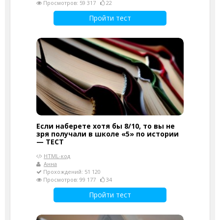
Просмотров: 59 317
22
Пройти тест
Если наберете хотя бы 8/10, то вы не
зря получали в школе «5» по истории
— ТЕСТ
HTML-код
Анна
Прохождений: 51 120
Просмотров: 99 177
34
Пройти тест