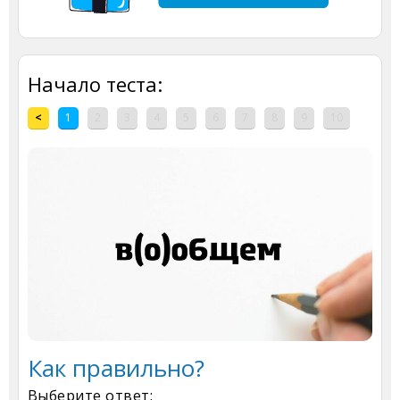
Начало теста:
<
1
2
3
4
5
6
7
8
9
10
Как правильно?
Выберите ответ: