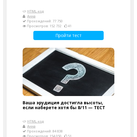
HTML-код
Анна
Прохождений: 77 750
Просмотров: 152 732
41
Пройти тест
Ваша эрудиция достигла высоты,
если наберете хотя бы 8/11 — ТЕСТ
HTML-код
Анна
Прохождений: 84 838
Просмотров: 154 050
51