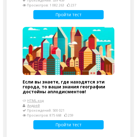
Прохождений: 539 459
Просмотров: 1 082 263
237
Пройти тест
Если вы знаете, где находятся эти
города, то ваши знания географии
достойны аплодисментов!
HTML-код
Андрей
Прохождений: 500 021
Просмотров: 875 668
259
Пройти тест