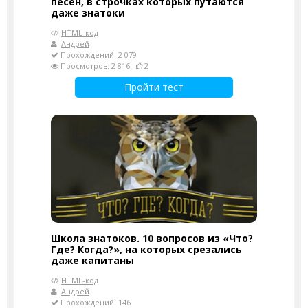
песен, в строчках которых путаются
даже знатоки
HTML-код
Андрей
Прохождений: 2 079
Просмотров: 2 816
2
Пройти тест
Школа знатоков. 10 вопросов из «Что?
Где? Когда?», на которых срезались
даже капитаны
HTML-код
Андрей
Прохождений: 146