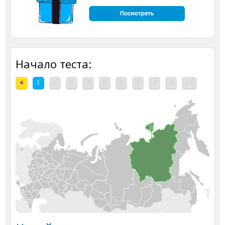
Начало теста:
<
1
2
3
4
5
6
7
8
9
10