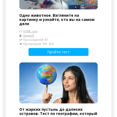
Одно животное. Взгляните на
картинку и узнайте, кто вы на самом
деле
HTML-код
Андрей
Прохождений: 81
Просмотров: 199
0
Пройти тест
От жарких пустынь до далеких
островов. Тест по географии, который