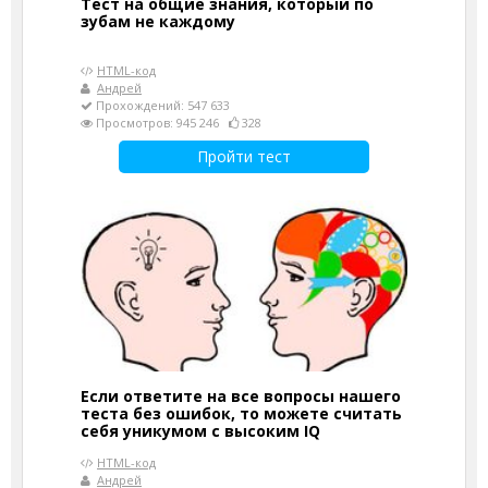
Тест на общие знания, который по
зубам не каждому
HTML-код
Андрей
Прохождений: 547 633
Просмотров: 945 246
328
Пройти тест
Если ответите на все вопросы нашего
теста без ошибок, то можете считать
себя уникумом с высоким IQ
HTML-код
Андрей