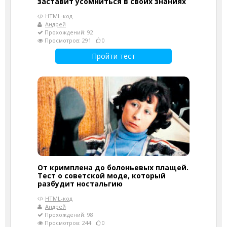
заставит усомниться в своих знаниях
HTML-код
Андрей
Прохождений: 92
Просмотров: 291
0
Пройти тест
От кримплена до болоньевых плащей.
Тест о советской моде, который
разбудит ностальгию
HTML-код
Андрей
Прохождений: 98
Просмотров: 244
0