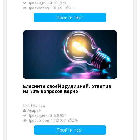
Прохождений: 494 979
Просмотров: 858 322
311
Пройти тест
Блесните своей эрудицией, ответив
на 70% вопросов верно
HTML-код
Андрей
Прохождений: 609 951
Просмотров: 1 662 007
276
Пройти тест