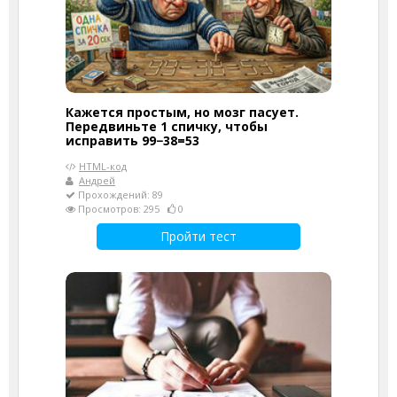
Кажется простым, но мозг пасует.
Передвиньте 1 спичку, чтобы
исправить 99−38=53
HTML-код
Андрей
Прохождений: 89
Просмотров: 295
0
Пройти тест