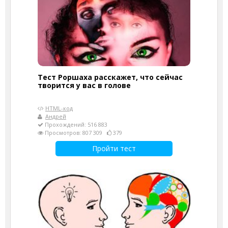
Тест Роршаха расскажет, что сейчас
творится у вас в голове
HTML-код
Андрей
Прохождений: 516 883
Просмотров: 807 309
379
Пройти тест