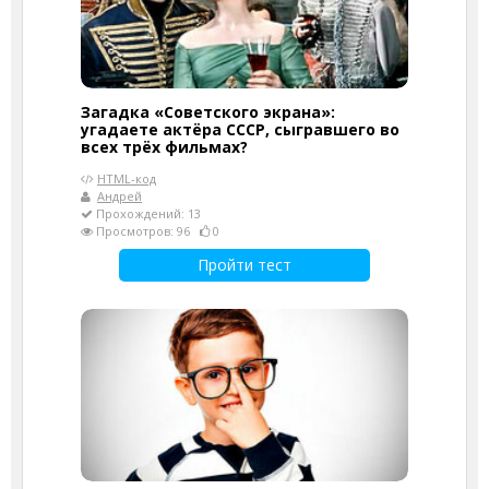
Загадка «Советского экрана»:
угадаете актёра СССР, сыгравшего во
всех трёх фильмах?
HTML-код
Андрей
Прохождений: 13
Просмотров: 96
0
Пройти тест