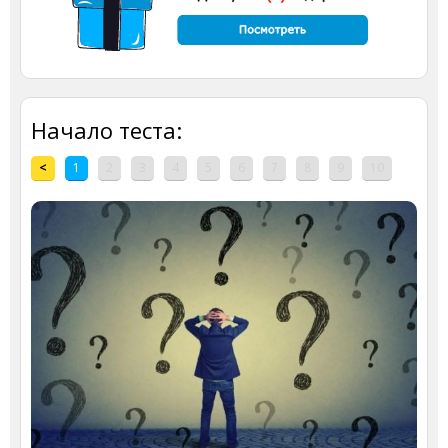
Начало теста:
<
1
2
3
4
5
6
7
8
9
10