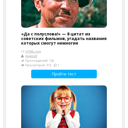
«Да с полуслова!» — 8 цитат из
советских фильмов, угадать названия
которых смогут немногие
HTML-код
Андрей
Прохождений: 142
Просмотров: 312
1
Пройти тест