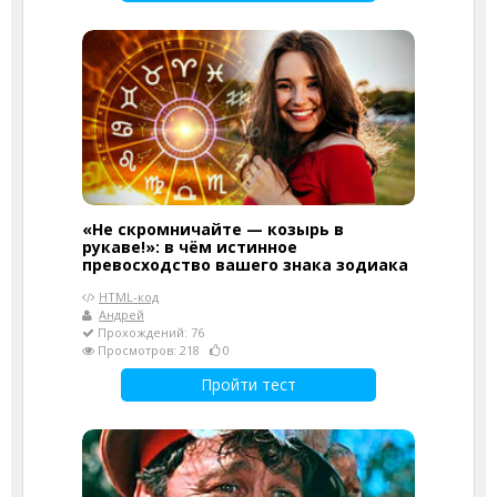
«Не скромничайте — козырь в
рукаве!»: в чём истинное
превосходство вашего знака зодиака
HTML-код
Андрей
Прохождений: 76
Просмотров: 218
0
Пройти тест