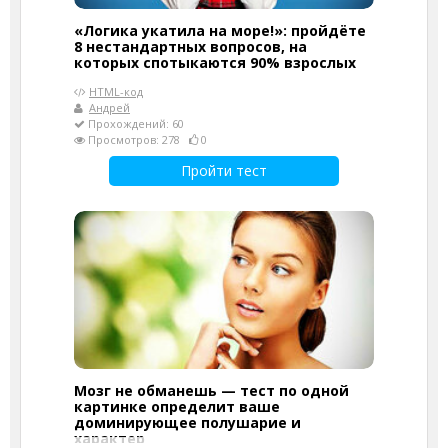
«Логика укатила на море!»: пройдёте
8 нестандартных вопросов, на
которых спотыкаются 90% взрослых
HTML-код
Андрей
Прохождений: 60
Просмотров: 278
0
Пройти тест
Мозг не обманешь — тест по одной
картинке определит ваше
доминирующее полушарие и
характер