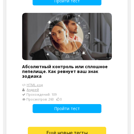
Пройти тест
Абсолютный контроль или сплошное
пепелище. Как ревнует ваш знак
зодиака
HTML-код
Андрей
Прохождений: 109
Просмотров: 260
0
Пройти тест
Ещё новые тесты