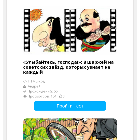
«Улыбайтесь, господа!»: 8 шаржей на
советских звёзд, которых узнает не
каждый
HTML-код
Андрей
Прохождений: 55
Просмотров: 154
0
Пройти тест