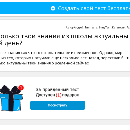
Создать свой тест бесплат
Автор
Андрей
. Тип теста:
Блиц Тест
. Категория:
Ра
колько твои знания из школы актуальны
й день?
е знания как что-то основательное и неизменное. Однако, мир
я из тех, которым нас учили еще несколько лет назад, перестали быт
ько актуальны твои знания о Вселенной сейчас!