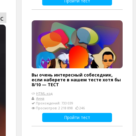
Пройти тест
с
Вы очень интересный собеседник,
если наберете в нашем тесте хотя бы
8/10 — ТЕСТ
HTML-код
Анна
Прохождений: 733 039
Просмотров: 2 218 898
246
Пройти тест