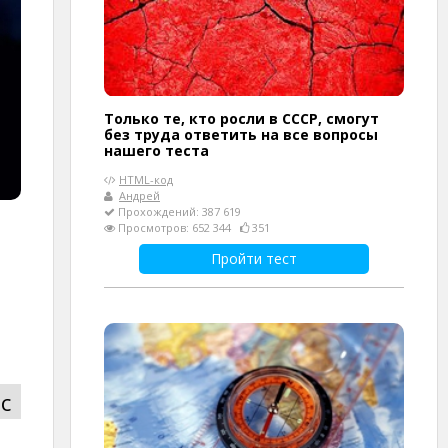
Только те, кто росли в СССР, смогут
без труда ответить на все вопросы
нашего теста
HTML-код
Андрей
Прохождений: 387 619
Просмотров: 652 344
351
Пройти тест
с