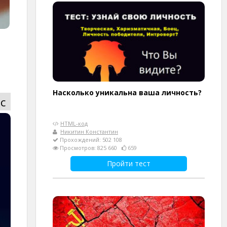
Насколько уникальна ваша личность?
с
HTML-код
Никитин Константин
Прохождений: 502 108
Просмотров: 825 660
659
Пройти тест