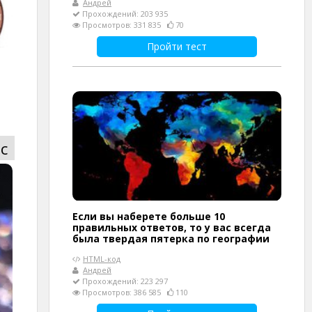
Андрей
Прохождений: 203 935
Просмотров: 331 835
70
Пройти тест
с
Если вы наберете больше 10
правильных ответов, то у вас всегда
была твердая пятерка по географии
HTML-код
Андрей
Прохождений: 223 297
Просмотров: 386 585
110