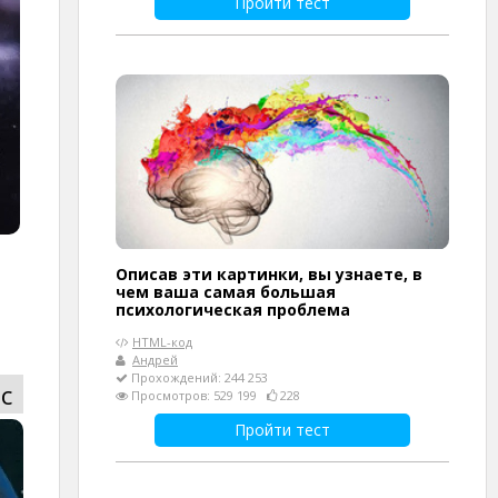
Пройти тест
Описав эти картинки, вы узнаете, в
чем ваша самая большая
психологическая проблема
HTML-код
Андрей
Прохождений: 244 253
с
Просмотров: 529 199
228
Пройти тест