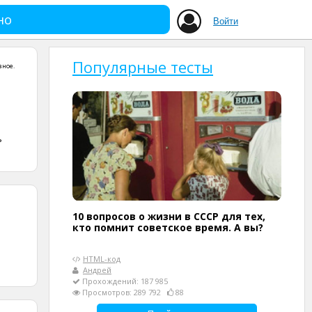
но
Войти
Популярные тесты
зное
.
ь
10 вопросов о жизни в СССР для тех,
кто помнит советское время. А вы?
HTML-код
Андрей
Прохождений: 187 985
Просмотров: 289 792
88