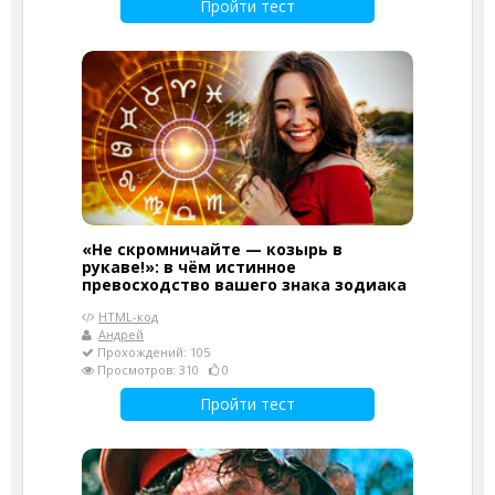
Пройти тест
«Не скромничайте — козырь в
рукаве!»: в чём истинное
превосходство вашего знака зодиака
HTML-код
Андрей
Прохождений: 105
Просмотров: 310
0
Пройти тест