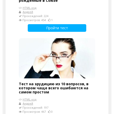
рожденные в Союзе
HTML-код
Андрей
Прохождений: 224
Просмотров: 454
1
Пройти тест
Тест на эрудицию из 10 вопросов, в
котором чаще всего ошибаются на
самом простом
HTML-код
Андрей
Прохождений: 197
Просмотров: 467
0