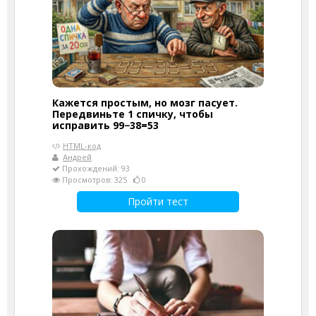
Кажется простым, но мозг пасует.
Передвиньте 1 спичку, чтобы
исправить 99−38=53
HTML-код
Андрей
Прохождений: 93
Просмотров: 325
0
Пройти тест