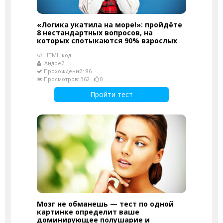
«Логика укатила на море!»: пройдёте
8 нестандартных вопросов, на
которых спотыкаются 90% взрослых
HTML-код
Андрей
Прохождений: 86
Просмотров: 362
0
Пройти тест
Мозг не обманешь — тест по одной
картинке определит ваше
доминирующее полушарие и