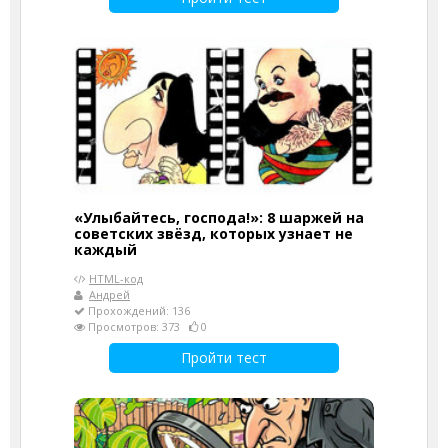
«Улыбайтесь, господа!»: 8 шаржей на
советских звёзд, которых узнает не
каждый
HTML-код
Андрей
Прохождений: 136
Просмотров: 373
0
Пройти тест