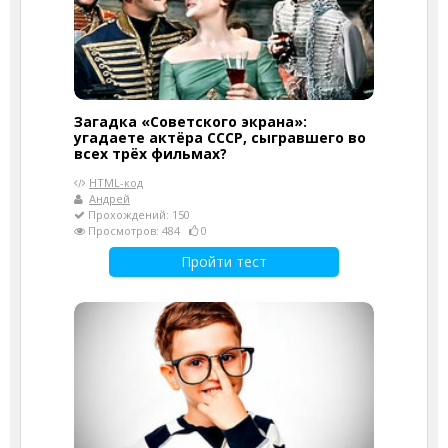
Загадка «Советского экрана»:
угадаете актёра СССР, сыгравшего во
всех трёх фильмах?
HTML-код
Андрей
Прохождений: 150
Просмотров: 484
0
Пройти тест