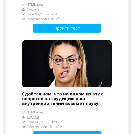
HTML-код
Андрей
Прохождений: 470
Просмотров: 826
1
Пройти тест
Сдаётся нам, что на одном из этих
вопросов на эрудицию ваш
внутренний гений возьмёт паузу!
HTML-код
Андрей
Прохождений: 164
Просмотров: 401
0