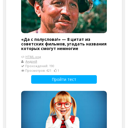
«Да с полуслова!» — 8 цитат из
советских фильмов, угадать названия
которых смогут немногие
HTML-код
Андрей
Прохождений: 190
Просмотров: 421
1
Пройти тест