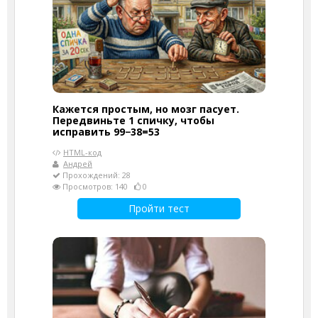
Кажется простым, но мозг пасует.
Передвиньте 1 спичку, чтобы
исправить 99−38=53
HTML-код
Андрей
Прохождений: 28
Просмотров: 140
0
Пройти тест