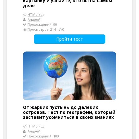
картинку и узнайте, кто вы на самом
деле
HTML-код
Андрей
Прохождений: 90
Просмотров: 214
0
Пройти тест
От жарких пустынь до далеких
островов. Тест по географии, который
заставит усомниться в своих знаниях
HTML-код
Андрей
Прохождений: 100