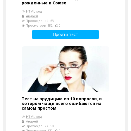
рожденные в Союзе
HTML-код
Андрей
Прохождений: 63
Просмотров: 182
0
Пройти тест
Тест на эрудицию из 10 вопросов, в
котором чаще всего ошибаются на
самом простом
HTML-код
Андрей
Прохождений: 50
Просмотров: 170
0