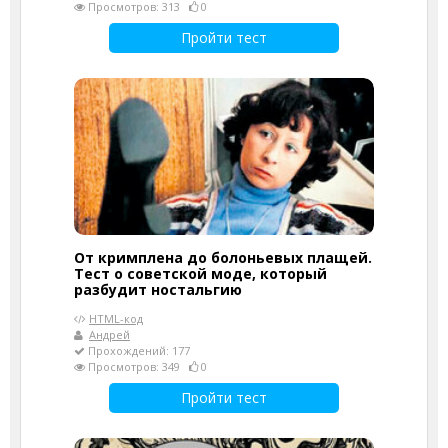
Просмотров: 313
0
Пройти тест
От кримплена до болоньевых плащей.
Тест о советской моде, который
разбудит ностальгию
HTML-код
Андрей
Прохождений: 177
Просмотров: 349
0
Пройти тест