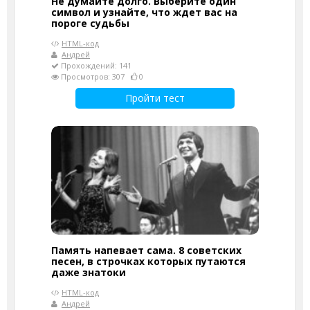
Не думайте долго. Выберите один
символ и узнайте, что ждет вас на
пороге судьбы
HTML-код
Андрей
Прохождений: 141
Просмотров: 307
0
Пройти тест
Память напевает сама. 8 советских
песен, в строчках которых путаются
даже знатоки
HTML-код
Андрей