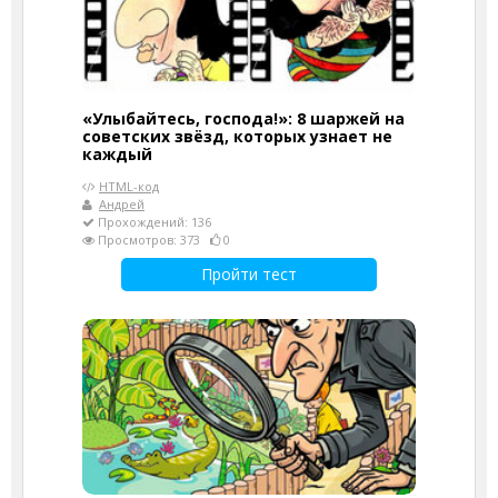
«Улыбайтесь, господа!»: 8 шаржей на
советских звёзд, которых узнает не
каждый
HTML-код
Андрей
Прохождений: 136
Просмотров: 373
0
Пройти тест