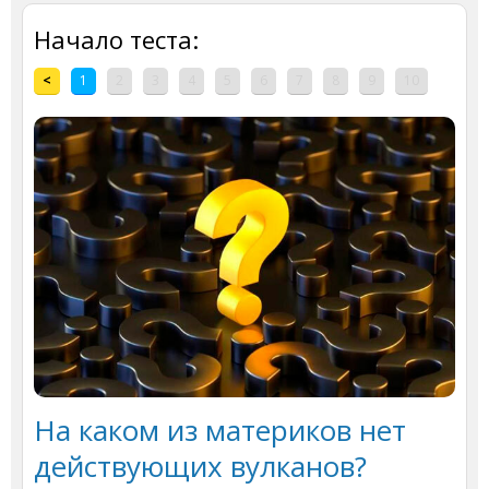
Начало теста:
<
1
2
3
4
5
6
7
8
9
10
На каком из материков нет
действующих вулканов?