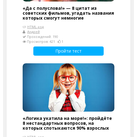
«Да с полуслова!» — 8 цитат из
советских фильмов, угадать названия
которых смогут немногие
HTML-код
Андрей
Прохождений: 190
Просмотров: 421
1
Пройти тест
«Логика укатила на море!»: пройдёте
8 нестандартных вопросов, на
которых спотыкаются 90% взрослых
HTML-код