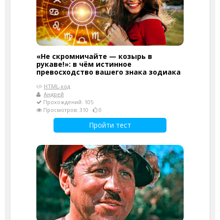
«Не скромничайте — козырь в
рукаве!»: в чём истинное
превосходство вашего знака зодиака
HTML-код
Андрей
Прохождений: 105
Просмотров: 310
0
Пройти тест