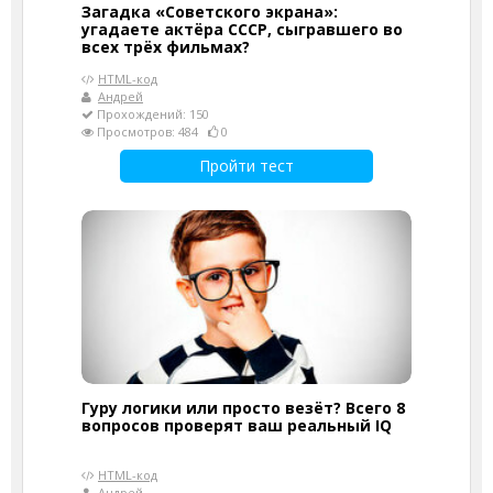
Загадка «Советского экрана»:
угадаете актёра СССР, сыгравшего во
всех трёх фильмах?
HTML-код
Андрей
Прохождений: 150
Просмотров: 484
0
Пройти тест
Гуру логики или просто везёт? Всего 8
вопросов проверят ваш реальный IQ
HTML-код
Андрей