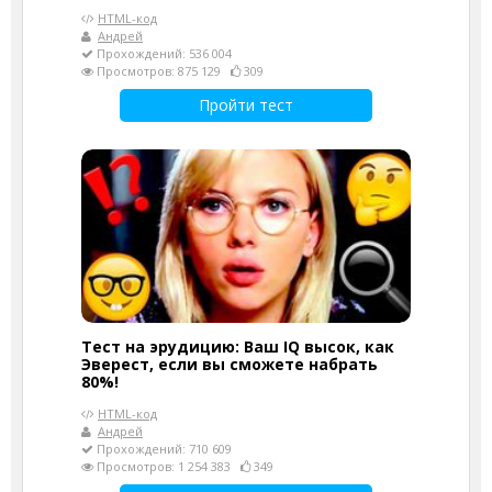
HTML-код
Андрей
Прохождений: 536 004
Просмотров: 875 129
309
Пройти тест
Тест на эрудицию: Ваш IQ высок, как
Эверест, если вы сможете набрать
80%!
HTML-код
Андрей
Прохождений: 710 609
Просмотров: 1 254 383
349