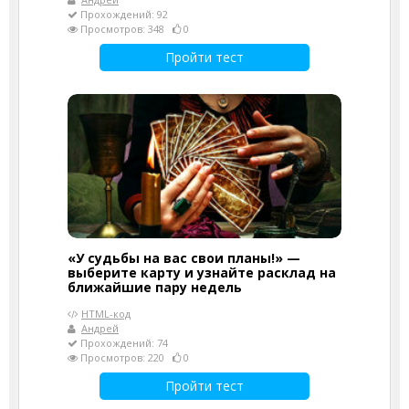
Прохождений: 92
Просмотров: 348
0
Пройти тест
«У судьбы на вас свои планы!» —
выберите карту и узнайте расклад на
ближайшие пару недель
HTML-код
Андрей
Прохождений: 74
Просмотров: 220
0
Пройти тест