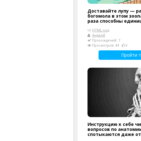
Доставайте лупу — р
богомола в этом зооп
раза способны едини
HTML-код
Андрей
Прохождений: 7
Просмотров: 44
0
Пройти т
Инструкцию к себе чи
вопросов по анатомии
спотыкаются даже о