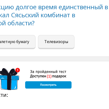
кцию долгое время единственный в
кал Сясьский комбинат в
ой области?
алетную бумагу
Телевизоры
ти: