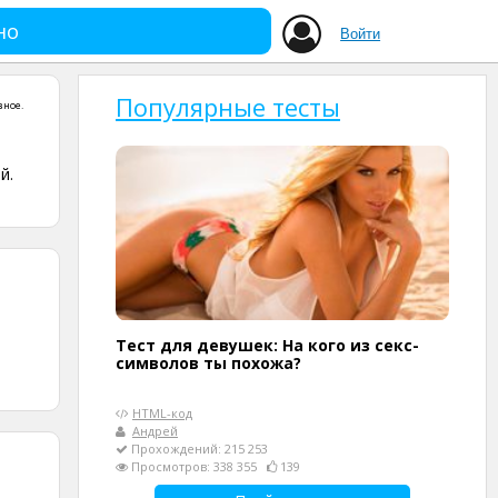
но
Войти
Популярные тесты
зное
.
й.
Тест для девушек: На кого из секс-
символов ты похожа?
HTML-код
Андрей
Прохождений: 215 253
Просмотров: 338 355
139