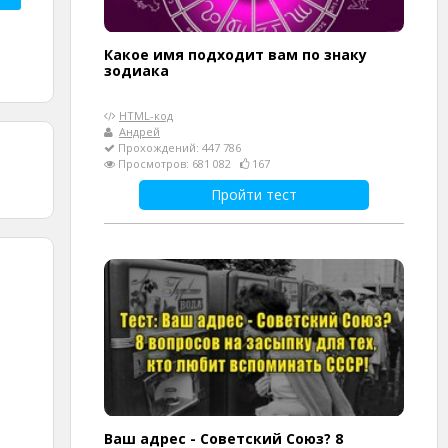
Какое имя подходит вам по знаку
зодиака
HTML-код
Андрей
Прохождений: 447 786
Просмотров: 681 082
167
Пройти тест
Ваш адрес - Советский Союз? 8