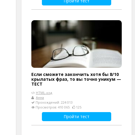
Пройти тест
Если сможете закончить хотя бы 8/10
крылатых фраз, то вы точно уникум —
ТЕСТ
HTML-код
Анна
Прохождений: 224 013
Просмотров: 410 065
125
Пройти тест