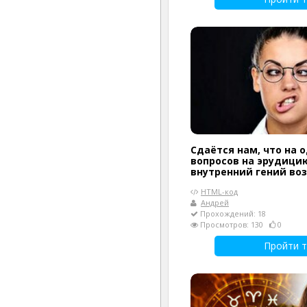
Сдаётся нам, что на 
вопросов на эрудици
внутренний гений воз
HTML-код
Андрей
Прохождений: 18
Просмотров: 130
0
Пройти т