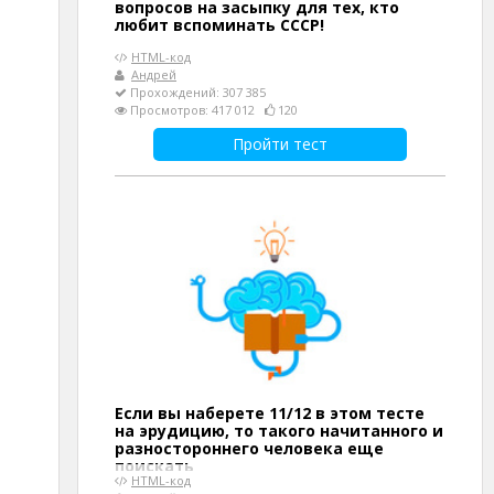
вопросов на засыпку для тех, кто
любит вспоминать СССР!
HTML-код
Андрей
Прохождений: 307 385
Просмотров: 417 012
120
Пройти тест
Если вы наберете 11/12 в этом тесте
на эрудицию, то такого начитанного и
разностороннего человека еще
поискать
HTML-код