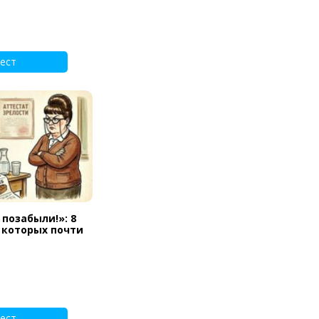
ест
 позабыли!»: 8
а которых почти
ест