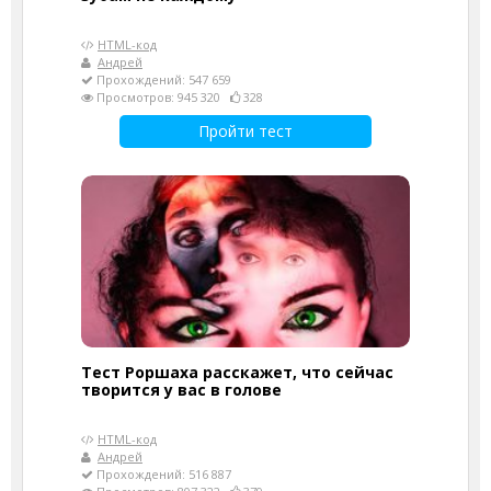
HTML-код
Андрей
Прохождений: 547 659
Просмотров: 945 320
328
Пройти тест
Тест Роршаха расскажет, что сейчас
творится у вас в голове
HTML-код
Андрей
Прохождений: 516 887