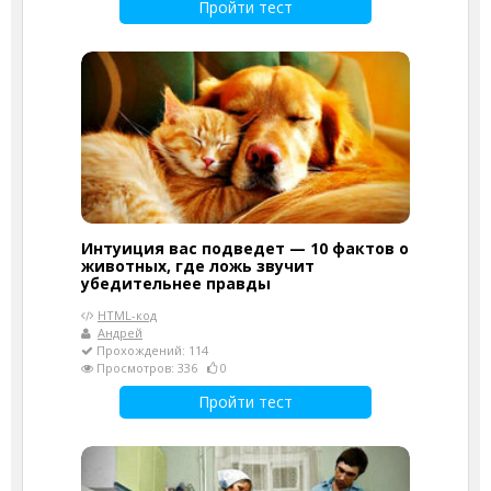
Пройти тест
Интуиция вас подведет — 10 фактов о
животных, где ложь звучит
убедительнее правды
HTML-код
Андрей
Прохождений: 114
Просмотров: 336
0
Пройти тест