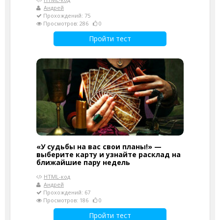
Андрей
Прохождений: 75
Просмотров: 286
0
Пройти тест
«У судьбы на вас свои планы!» —
выберите карту и узнайте расклад на
ближайшие пару недель
HTML-код
Андрей
Прохождений: 67
Просмотров: 186
0
Пройти тест