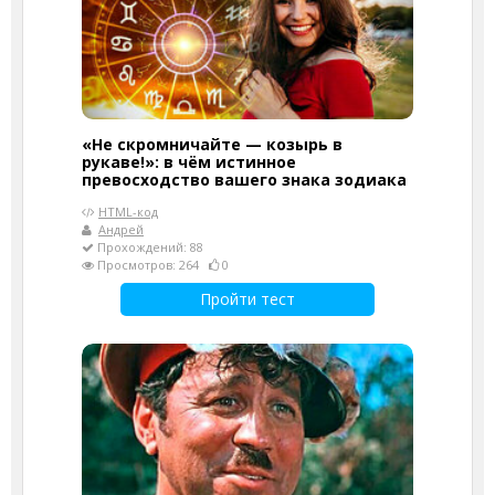
«Не скромничайте — козырь в
рукаве!»: в чём истинное
превосходство вашего знака зодиака
HTML-код
Андрей
Прохождений: 88
Просмотров: 264
0
Пройти тест