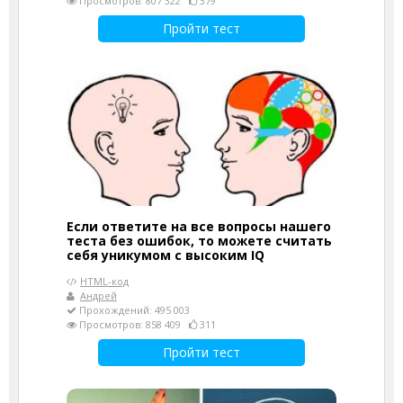
Просмотров: 807 322
379
Пройти тест
Если ответите на все вопросы нашего
теста без ошибок, то можете считать
себя уникумом с высоким IQ
HTML-код
Андрей
Прохождений: 495 003
Просмотров: 858 409
311
Пройти тест