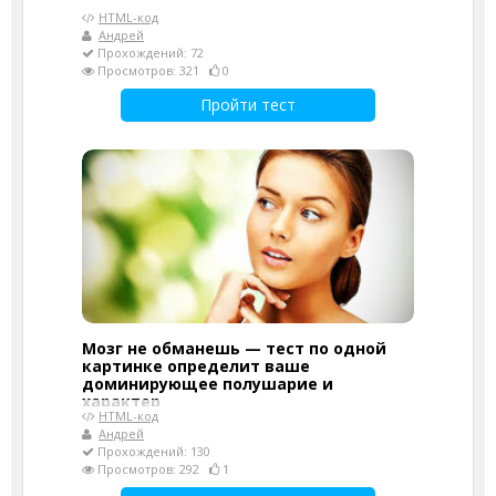
HTML-код
Андрей
Прохождений: 72
Просмотров: 321
0
Пройти тест
Мозг не обманешь — тест по одной
картинке определит ваше
доминирующее полушарие и
характер
HTML-код
Андрей
Прохождений: 130
Просмотров: 292
1