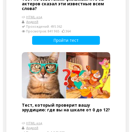
актеров сказал эти известные всем
слова?
HTML-код
Андрей
Прохождений: 495 362
Просмотров: 841 965
364
Пройти тест
Тест, который проверит вашу
эрудицию: где вы на шкале от 0 до 12?
HTML-код
Андрей