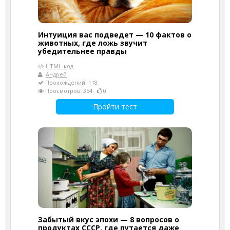
Интуиция вас подведет — 10 фактов о
животных, где ложь звучит
убедительнее правды
HTML-код
Андрей
Прохождений: 118
Просмотров: 354
0
Пройти тест
Забытый вкус эпохи — 8 вопросов о
продуктах СССР, где путается даже