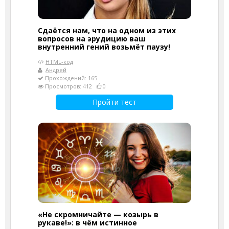
Сдаётся нам, что на одном из этих
вопросов на эрудицию ваш
внутренний гений возьмёт паузу!
HTML-код
Андрей
Прохождений: 165
Просмотров: 412
0
Пройти тест
«Не скромничайте — козырь в
рукаве!»: в чём истинное