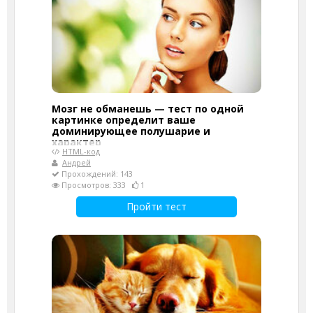
Мозг не обманешь — тест по одной
картинке определит ваше
доминирующее полушарие и
характер
HTML-код
Андрей
Прохождений: 143
Просмотров: 333
1
Пройти тест