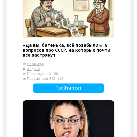
«Да вы, батенька, всё позабыли!»: 8
вопросов про СССР, на которых почти
все застрянут
HTML-код
Андрей
Прохождений: 480
Просмотров: 842
2
Пройти тест