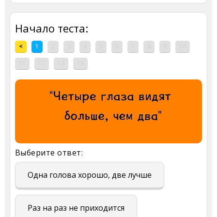
Начало теста:
<
1
2
3
4
5
6
7
8
9
10
11
12
13
14
Выберите ответ:
Одна голова хорошо, две лучше
Раз на раз не приходится