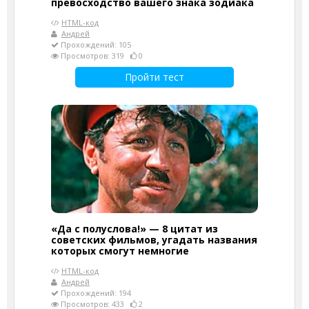
превосходство вашего знака зодиака
HTML-код
Андрей
Прохождений: 105
Просмотров: 319
0
Пройти тест
«Да с полуслова!» — 8 цитат из
советских фильмов, угадать названия
которых смогут немногие
HTML-код
Андрей
Прохождений: 194
Просмотров: 433
2