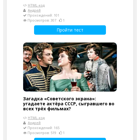
HTML-код
Андрей
Прохождений: 101
Просмотров: 307
1
Пройти тест
Загадка «Советского экрана»:
угадаете актёра СССР, сыгравшего во
всех трёх фильмах?
HTML-код
Андрей
Прохождений: 165
Просмотров: 519
1