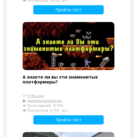
Просмотров: 14 053
9
Пройти тест
А знаете ли вы эти знаменитые
платформеры?
HTML-код
Никитин Константин
Прохождений: 10 064
Просмотров: 21 991
2
Пройти тест