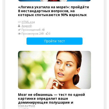
«Логика укатила на море!»: пройдёте
8 нестандартных вопросов, на
которых спотыкаются 90% взрослых
HTML-код
Андрей
Прохождений: 48
Просмотров: 249
0
Пройти тест
Мозг не обманешь — тест по одной
картинке определит ваше
доминирующее полушарие и
характер