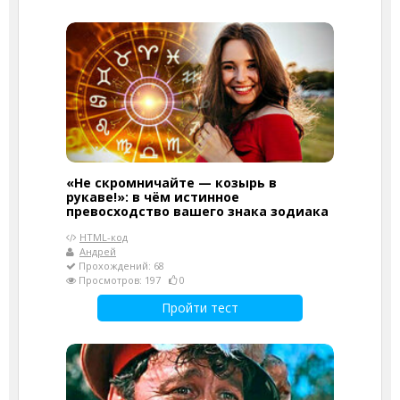
«Не скромничайте — козырь в
рукаве!»: в чём истинное
превосходство вашего знака зодиака
HTML-код
Андрей
Прохождений: 68
Просмотров: 197
0
Пройти тест