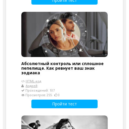
Пройти тест
Абсолютный контроль или сплошное
пепелище. Как ревнует ваш знак
зодиака
HTML-код
Андрей
Прохождений: 107
Просмотров: 255
0
Пройти тест