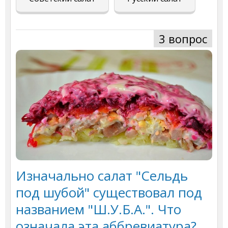
3 вопрос
Изначально салат "Сельдь
под шубой" существовал под
названием "Ш.У.Б.А.". Что
означала эта аббревиатура?