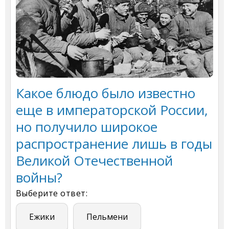
Какое блюдо было известно
еще в императорской России,
но получило широкое
распространение лишь в годы
Великой Отечественной
войны?
Выберите ответ:
Ежики
Пельмени