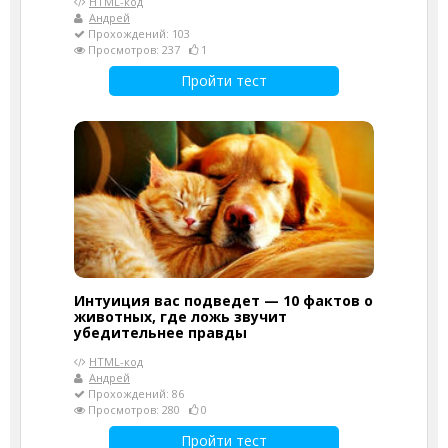
HTML-код
Андрей
Прохождений: 103
Просмотров: 237
1
Пройти тест
Интуиция вас подведет — 10 фактов о
животных, где ложь звучит
убедительнее правды
HTML-код
Андрей
Прохождений: 86
Просмотров: 280
0
Пройти тест