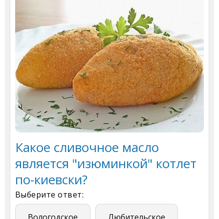
Какое сливочное масло
является "изюминкой" котлет
по-киевски?
Выберите ответ:
Вологодское
Любительское