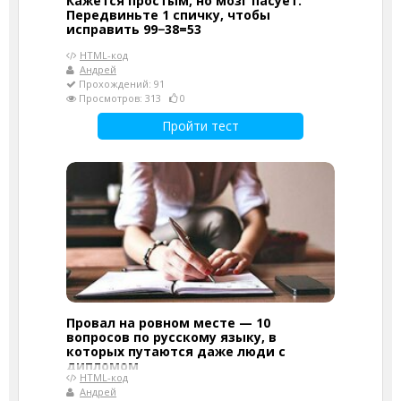
Кажется простым, но мозг пасует.
Передвиньте 1 спичку, чтобы
исправить 99−38=53
HTML-код
Андрей
Прохождений: 91
Просмотров: 313
0
Пройти тест
Провал на ровном месте — 10
вопросов по русскому языку, в
которых путаются даже люди с
дипломом
HTML-код
Андрей