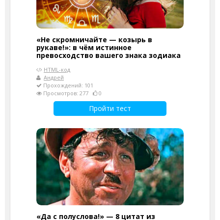
«Не скромничайте — козырь в
рукаве!»: в чём истинное
превосходство вашего знака зодиака
HTML-код
Андрей
Прохождений: 101
Просмотров: 277
0
Пройти тест
«Да с полуслова!» — 8 цитат из