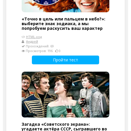
«Точно в цель или пальцем в небо?»:
выберите знак зодиака, а мы
попробуем раскусить ваш характер
HTML-код
Андрей
Прохождений: 69
Просмотров: 196
0
Пройти тест
Загадка «Советского экрана»:
угадаете актёра СССР, сыгравшего во