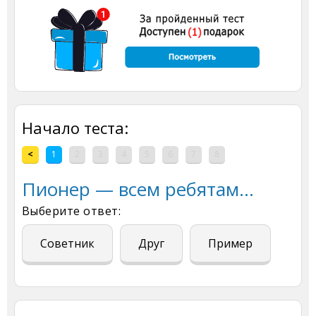
Начало теста:
<
1
2
3
4
5
6
7
8
Пионер — всем ребятам...
Выберите ответ:
Советник
Друг
Пример