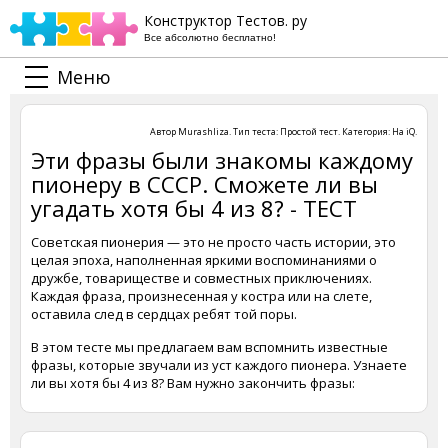
Конструктор Тестов. ру
Все абсолютно бесплатно!
Меню
Автор
Murashliza
. Тип теста:
Простой тест
. Категория:
На iQ
.
Эти фразы были знакомы каждому
пионеру в СССР. Сможете ли вы
угадать хотя бы 4 из 8? - ТЕСТ
Советская пионерия — это не просто часть истории, это
целая эпоха, наполненная яркими воспоминаниями о
дружбе, товариществе и совместных приключениях.
Каждая фраза, произнесенная у костра или на слете,
оставила след в сердцах ребят той поры.
В этом тесте мы предлагаем вам вспомнить известные
фразы, которые звучали из уст каждого пионера. Узнаете
ли вы хотя бы 4 из 8? Вам нужно закончить фразы: