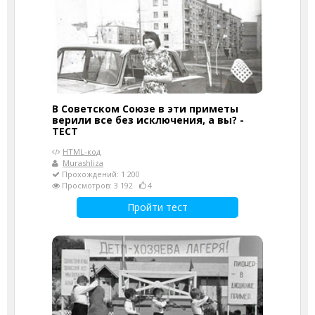
В Советском Союзе в эти приметы
верили все без исключения, а вы? -
ТЕСТ
HTML-код
Murashliza
Прохождений: 1 200
Просмотров: 3 192
4
Пройти тест