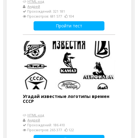
HTML-код
Андрей
Прохождений: 321 181
Просмотров: 681 577
104
Пройти тест
Угадай известные логотипы времен
СССР
HTML-код
Андрей
Прохождений: 186 410
Просмотров: 265 377
122