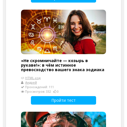
«Не скромничайте — козырь в
рукаве!»: в чём истинное
превосходство вашего знака зодиака
HTML-код
Андрей
Прохождений: 111
Просмотров: 332
0
Пройти тест