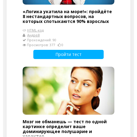
«Логика укатила на море!»: пройдёте
8 нестандартных вопросов, на
которых спотыкаются 90% взрослых
HTML-код
Андрей
Прохождений: 90
Просмотров: 377
0
Пройти тест
Мозг не обманешь — тест по одной
картинке определит ваше
доминирующее полушарие и
характер