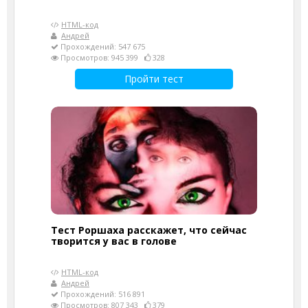
HTML-код
Андрей
Прохождений: 547 675
Просмотров: 945 399
328
Пройти тест
Тест Роршаха расскажет, что сейчас
творится у вас в голове
HTML-код
Андрей
Прохождений: 516 891
Просмотров: 807 343
379