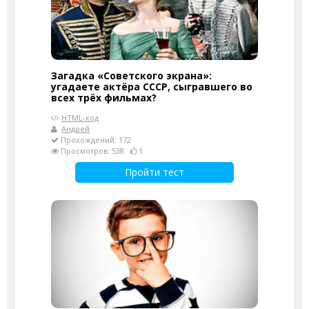
Загадка «Советского экрана»:
угадаете актёра СССР, сыгравшего во
всех трёх фильмах?
HTML-код
Андрей
Прохождений: 172
Просмотров: 538
1
Пройти тест