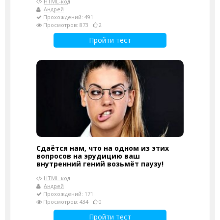
HTML-код
Андрей
Прохождений: 491
Просмотров: 873
2
Пройти тест
Сдаётся нам, что на одном из этих
вопросов на эрудицию ваш
внутренний гений возьмёт паузу!
HTML-код
Андрей
Прохождений: 171
Просмотров: 434
0
Пройти тест