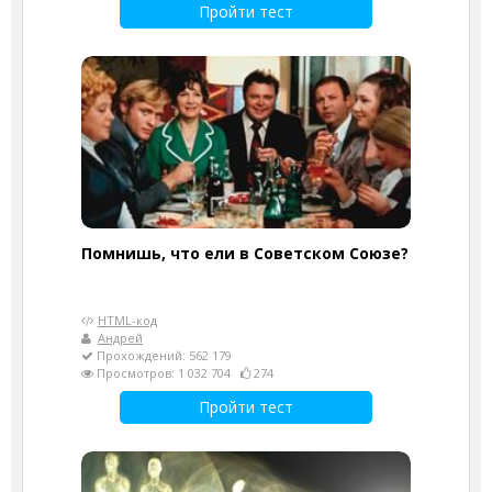
Пройти тест
Помнишь, что ели в Советском Союзе?
HTML-код
Андрей
Прохождений: 562 179
Просмотров: 1 032 704
274
Пройти тест