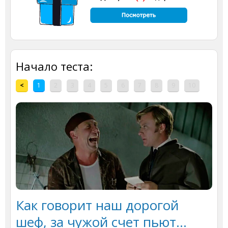
Начало теста:
<
1
2
3
4
5
6
7
8
9
10
Как говорит наш дорогой
шеф, за чужой счет пьют...