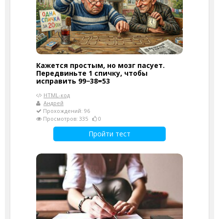
Кажется простым, но мозг пасует.
Передвиньте 1 спичку, чтобы
исправить 99−38=53
HTML-код
Андрей
Прохождений: 96
Просмотров: 335
0
Пройти тест