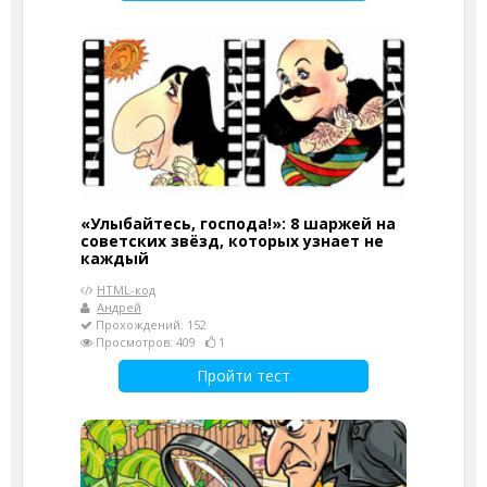
«Улыбайтесь, господа!»: 8 шаржей на
советских звёзд, которых узнает не
каждый
HTML-код
Андрей
Прохождений: 152
Просмотров: 409
1
Пройти тест