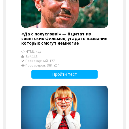
«Да с полуслова!» — 8 цитат из
советских фильмов, угадать названия
которых смогут немногие
HTML-код
Андрей
Прохождений: 177
Просмотров: 388
1
Пройти тест