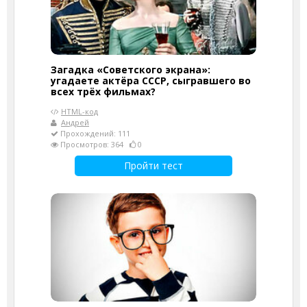
Загадка «Советского экрана»:
угадаете актёра СССР, сыгравшего во
всех трёх фильмах?
HTML-код
Андрей
Прохождений: 111
Просмотров: 364
0
Пройти тест