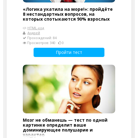
«Логика укатила на море!»: пройдёте
8 нестандартных вопросов, на
которых спотыкаются 90% взрослых
HTML-код
Андрей
Прохождений: 84
Просмотров: 340
0
Пройти тест
Мозг не обманешь — тест по одной
картинке определит ваше
доминирующее полушарие и
характер