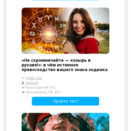
«Не скромничайте — козырь в
рукаве!»: в чём истинное
превосходство вашего знака зодиака
HTML-код
Андрей
Прохождений: 101
Просмотров: 278
0
Пройти тест