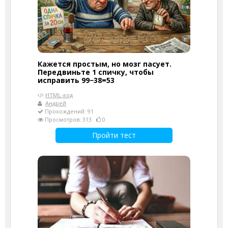
Кажется простым, но мозг пасует.
Передвиньте 1 спичку, чтобы
исправить 99−38=53
HTML-код
Андрей
Прохождений: 91
Просмотров: 313
0
Пройти тест