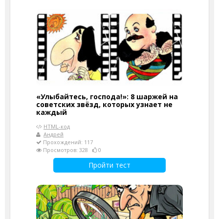
«Улыбайтесь, господа!»: 8 шаржей на
советских звёзд, которых узнает не
каждый
HTML-код
Андрей
Прохождений: 117
Просмотров: 328
0
Пройти тест