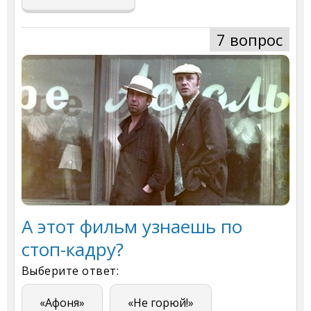
7 вопрос
А этот фильм узнаешь по
стоп-кадру?
Выберите ответ:
«Афоня»
«Не горюй!»