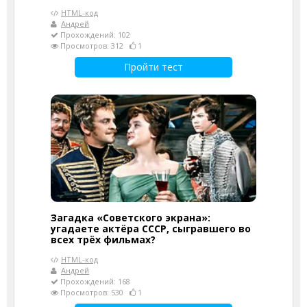
HTML-код
Андрей
Прохождений: 102
Просмотров: 312
1
Пройти тест
Загадка «Советского экрана»:
угадаете актёра СССР, сыгравшего во
всех трёх фильмах?
HTML-код
Андрей
Прохождений: 168
Просмотров: 530
1