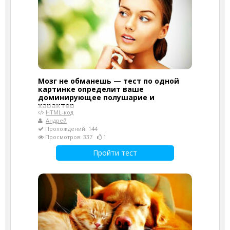
Мозг не обманешь — тест по одной
картинке определит ваше
доминирующее полушарие и
характер
HTML-код
Андрей
Прохождений: 144
Просмотров: 337
1
Пройти тест