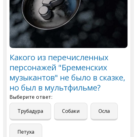
Какого из перечисленных
персонажей "Бременских
музыкантов" не было в сказке,
но был в мультфильме?
Выберите ответ:
Трубадура
Собаки
Осла
Петуха