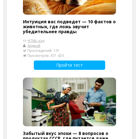
Интуиция вас подведет — 10 фактов о
животных, где ложь звучит
убедительнее правды
HTML-код
Андрей
Прохождений: 119
Просмотров: 357
0
Пройти тест
Забытый вкус эпохи — 8 вопросов о
продуктах СССР, где путается даже