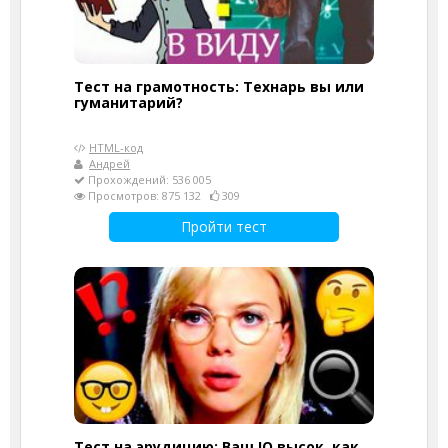
Тест на грамотность: Технарь вы или
гуманитарий?
HTML-код
Андрей
Прохождений: 536 005
Просмотров: 875 132
309
Пройти тест
Тест на эрудицию: Ваш IQ высок, как