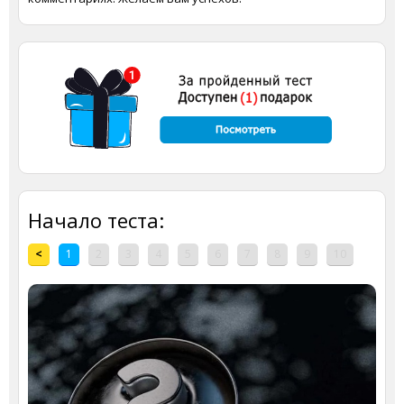
Начало теста:
<
1
2
3
4
5
6
7
8
9
10