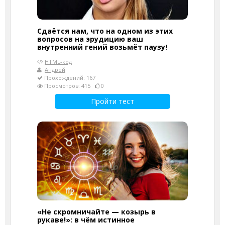
Сдаётся нам, что на одном из этих
вопросов на эрудицию ваш
внутренний гений возьмёт паузу!
HTML-код
Андрей
Прохождений: 167
Просмотров: 415
0
Пройти тест
«Не скромничайте — козырь в
рукаве!»: в чём истинное