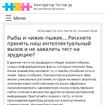
Конструктор Тестов. ру
Все абсолютно бесплатно!
Меню
Автор
Андрей
. Тип теста:
Простой тест
. Категория:
Разное
.
Рыбы и чижик-пыжик... Рискнете
принять наш интеллектуальный
вызов и не завалить тест на
эрудицию?
В данном тесте на эрудицию и общие знания собраны
только информационные факты, которые пополнят Ваш
багаж знаний или напомнят то, о чем Вы позабыли хоть и
знали. Здесь отобрано 10 вопросов из различных сфер
жизни: уникальные растения, которые не имеют аналогов,
значение известной компании на языке африкаанс,
проанализировать одноименную сказку и мультфильм и
найти отличия и множество другой не менее интересной
информации. Приступайте скорее к тесту, а после
прохождения ждем Ваш результат и впечатления в
комментариях. Желаем Вам успехов!