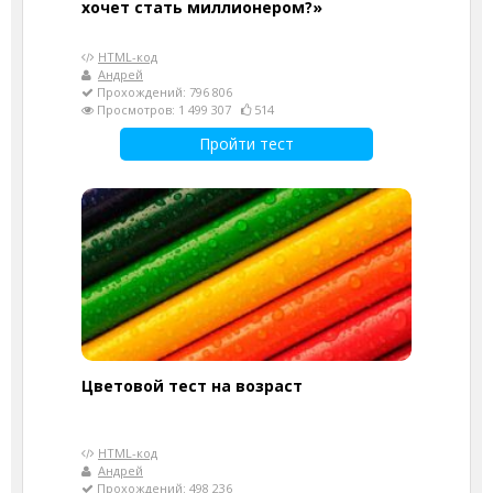
хочет стать миллионером?»
HTML-код
Андрей
Прохождений: 796 806
Просмотров: 1 499 307
514
Пройти тест
Цветовой тест на возраст
HTML-код
Андрей
Прохождений: 498 236