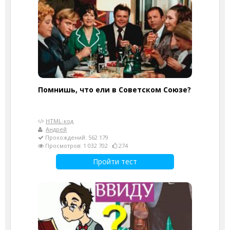
Помнишь, что ели в Советском Союзе?
HTML-код
Андрей
Прохождений: 562 179
Просмотров: 1 032 702
274
Пройти тест