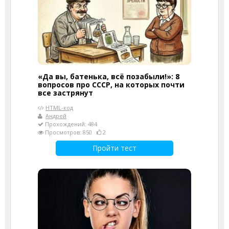
«Да вы, батенька, всё позабыли!»: 8
вопросов про СССР, на которых почти
все застрянут
HTML-код
Андрей
Прохождений: 484
Просмотров: 850
2
Пройти тест