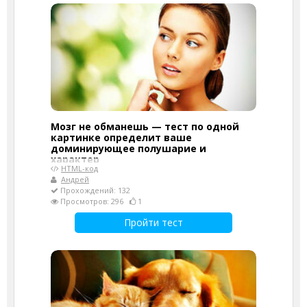
Мозг не обманешь — тест по одной
картинке определит ваше
доминирующее полушарие и
характер
HTML-код
Андрей
Прохождений: 132
Просмотров: 296
1
Пройти тест