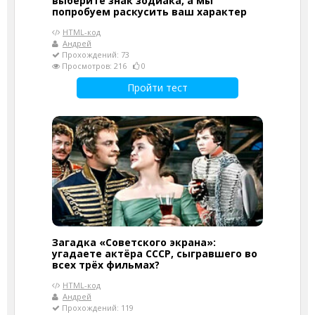
выберите знак зодиака, а мы
попробуем раскусить ваш характер
HTML-код
Андрей
Прохождений: 73
Просмотров: 216
0
Пройти тест
Загадка «Советского экрана»:
угадаете актёра СССР, сыгравшего во
всех трёх фильмах?
HTML-код
Андрей
Прохождений: 119