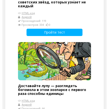
советских звёзд, которых узнает не
каждый
HTML-код
Андрей
Прохождений: 119
Просмотров: 334
0
Пройти тест
Доставайте лупу — разглядеть
богомола в этом зоопарке с первого
раза способны единицы
HTML-код
Андрей
Прохождений: 66