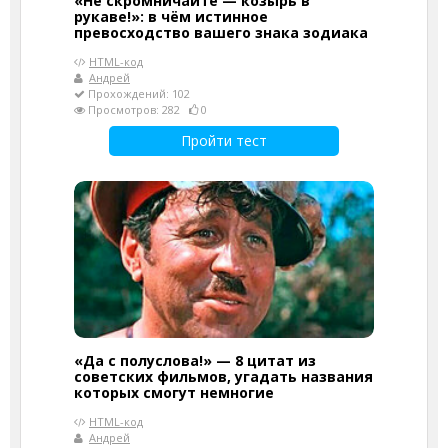
«Не скромничайте — козырь в
рукаве!»: в чём истинное
превосходство вашего знака зодиака
HTML-код
Андрей
Прохождений: 102
Просмотров: 282
0
Пройти тест
«Да с полуслова!» — 8 цитат из
советских фильмов, угадать названия
которых смогут немногие
HTML-код
Андрей