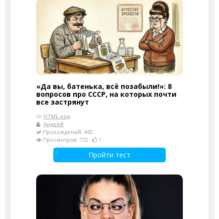
«Да вы, батенька, всё позабыли!»: 8
вопросов про СССР, на которых почти
все застрянут
HTML-код
Андрей
Прохождений: 442
Просмотров: 772
1
Пройти тест