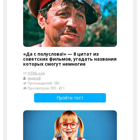
«Да с полуслова!» — 8 цитат из
советских фильмов, угадать названия
которых смогут немногие
HTML-код
Андрей
Прохождений: 180
Просмотров: 395
1
Пройти тест