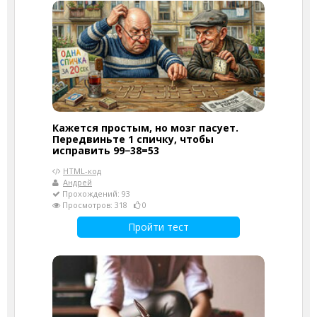
Кажется простым, но мозг пасует.
Передвиньте 1 спичку, чтобы
исправить 99−38=53
HTML-код
Андрей
Прохождений: 93
Просмотров: 318
0
Пройти тест