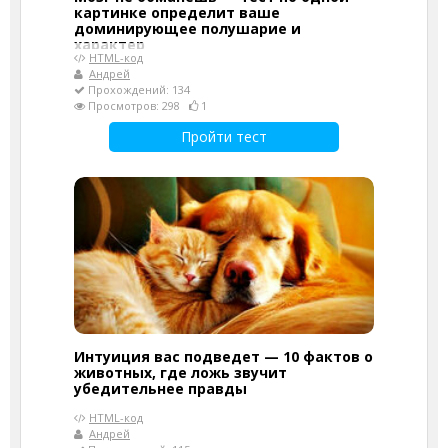
картинке определит ваше
доминирующее полушарие и
характер
HTML-код
Андрей
Прохождений: 134
Просмотров: 298
1
Пройти тест
Интуиция вас подведет — 10 фактов о
животных, где ложь звучит
убедительнее правды
HTML-код
Андрей