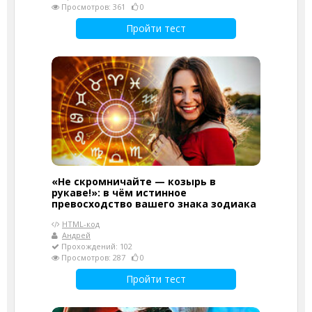
Просмотров: 361
0
Пройти тест
«Не скромничайте — козырь в
рукаве!»: в чём истинное
превосходство вашего знака зодиака
HTML-код
Андрей
Прохождений: 102
Просмотров: 287
0
Пройти тест