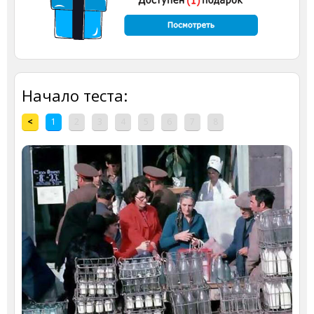
Начало теста:
<
1
2
3
4
5
6
7
8