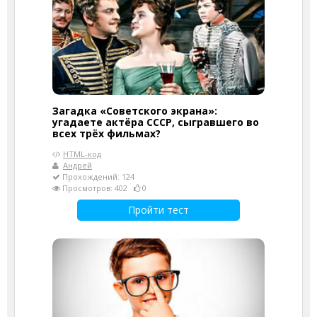
Загадка «Советского экрана»:
угадаете актёра СССР, сыгравшего во
всех трёх фильмах?
HTML-код
Андрей
Прохождений: 124
Просмотров: 402
0
Пройти тест