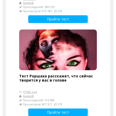
Андрей
Прохождений: 500 053
Просмотров: 875 785
259
Пройти тест
Тест Роршаха расскажет, что сейчас
творится у вас в голове
HTML-код
Андрей
Прохождений: 516 888
Просмотров: 807 327
379
Пройти тест