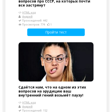
вопросов про СССР, на которых почти
все застрянут
HTML-код
Андрей
Прохождений: 442
Просмотров: 774
1
Пройти тест
Сдаётся нам, что на одном из этих
вопросов на эрудицию ваш
внутренний гений возьмёт паузу!
HTML-код
Андрей
Прохождений: 152