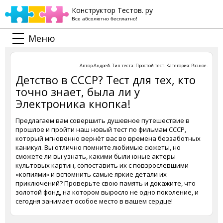
Конструктор Тестов. ру
Все абсолютно бесплатно!
Меню
Автор
Андрей
. Тип теста:
Простой тест
. Категория:
Разное
.
Детство в СССР? Тест для тех, кто
точно знает, была ли у
Электроника кнопка!
Предлагаем вам совершить душевное путешествие в
прошлое и пройти наш новый тест по фильмам СССР,
который мгновенно вернёт вас во времена беззаботных
каникул. Вы отлично помните любимые сюжеты, но
сможете ли вы узнать, какими были юные актеры
культовых картин, сопоставить их с повзрослевшими
«копиями» и вспомнить самые яркие детали их
приключений? Проверьте свою память и докажите, что
золотой фонд, на котором выросло не одно поколение, и
сегодня занимает особое место в вашем сердце!