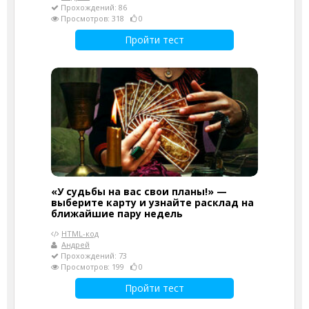
Прохождений: 86
Просмотров: 318
0
Пройти тест
«У судьбы на вас свои планы!» —
выберите карту и узнайте расклад на
ближайшие пару недель
HTML-код
Андрей
Прохождений: 73
Просмотров: 199
0
Пройти тест