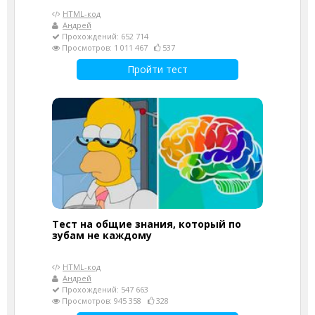
HTML-код
Андрей
Прохождений: 652 714
Просмотров: 1 011 467
537
Пройти тест
Тест на общие знания, который по
зубам не каждому
HTML-код
Андрей
Прохождений: 547 663
Просмотров: 945 358
328