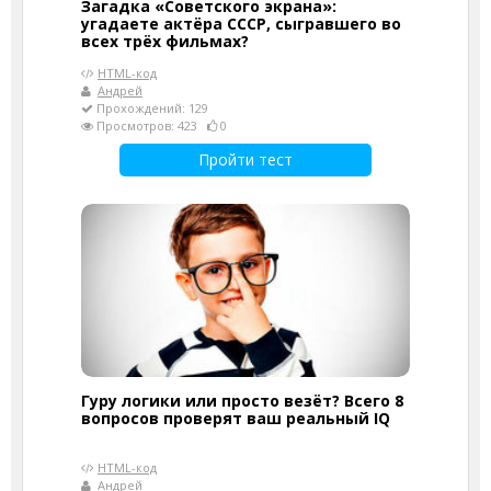
Загадка «Советского экрана»:
угадаете актёра СССР, сыгравшего во
всех трёх фильмах?
HTML-код
Андрей
Прохождений: 129
Просмотров: 423
0
Пройти тест
Гуру логики или просто везёт? Всего 8
вопросов проверят ваш реальный IQ
HTML-код
Андрей