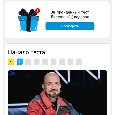
Начало теста:
<
1
2
3
4
5
6
7
8