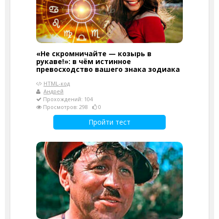
«Не скромничайте — козырь в
рукаве!»: в чём истинное
превосходство вашего знака зодиака
HTML-код
Андрей
Прохождений: 104
Просмотров: 298
0
Пройти тест