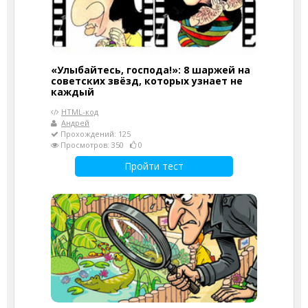
«Улыбайтесь, господа!»: 8 шаржей на
советских звёзд, которых узнает не
каждый
HTML-код
Андрей
Прохождений: 125
Просмотров: 350
0
Пройти тест