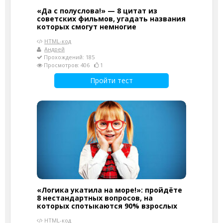
«Да с полуслова!» — 8 цитат из
советских фильмов, угадать названия
которых смогут немногие
HTML-код
Андрей
Прохождений: 185
Просмотров: 406
1
Пройти тест
«Логика укатила на море!»: пройдёте
8 нестандартных вопросов, на
которых спотыкаются 90% взрослых
HTML-код