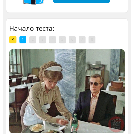
Начало теста:
<
1
2
3
4
5
6
7
8