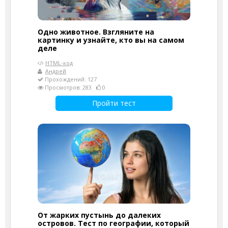
Одно животное. Взгляните на
картинку и узнайте, кто вы на самом
деле
HTML-код
Андрей
Прохождений: 127
Просмотров: 283
0
Пройти тест
От жарких пустынь до далеких
островов. Тест по географии, который