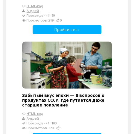
HTML-код
Андрей
Прохождений: 59
Просмотров: 219
0
Пройти тест
Забытый вкус эпохи — 8 вопросов о
продуктах СССР, где путается даже
старшее поколение
HTML-код
Андрей
Прохождений: 100
Просмотров: 320
1