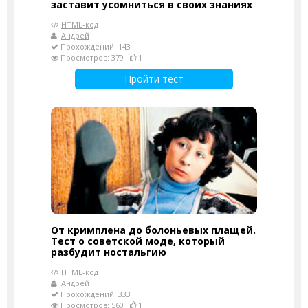
заставит усомниться в своих знаниях
HTML-код
Андрей
Прохождений: 143
Просмотров: 379
1
Пройти тест
От кримплена до болоньевых плащей.
Тест о советской моде, который
разбудит ностальгию
HTML-код
Андрей
Прохождений: 333
Просмотров: 560
1