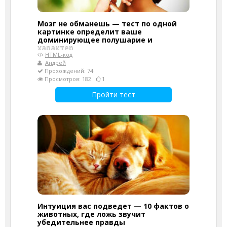
Мозг не обманешь — тест по одной
картинке определит ваше
доминирующее полушарие и
характер
HTML-код
Андрей
Прохождений: 74
Просмотров: 182
1
Пройти тест
Интуиция вас подведет — 10 фактов о
животных, где ложь звучит
убедительнее правды