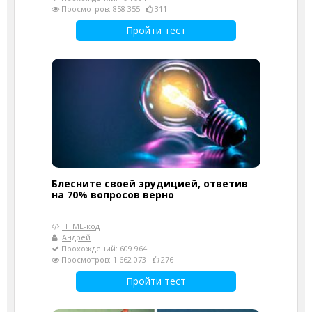
Просмотров: 858 355
311
Пройти тест
Блесните своей эрудицией, ответив
на 70% вопросов верно
HTML-код
Андрей
Прохождений: 609 964
Просмотров: 1 662 073
276
Пройти тест