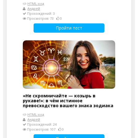
HTML-код
Андрей
Прохождений: 3
Просмотров: 73
0
Пройти тест
«Не скромничайте — козырь в
рукаве!»: в чём истинное
превосходство вашего знака зодиака
HTML-код
Андрей
Прохождений: 24
Просмотров: 107
0