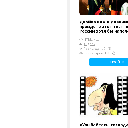
Двойка вам в дневник
пройдёте этот тест п
России хотя бы напол
HTML-код
Андрей
Прохождений: 43
Просмотров: 158
0
Пройти т
«Улыбайтесь, господа