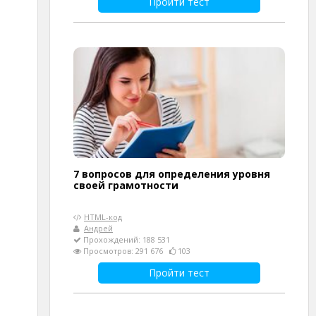
Пройти тест
7 вопросов для определения уровня
своей грамотности
HTML-код
Андрей
Прохождений: 188 531
Просмотров: 291 676
103
Пройти тест