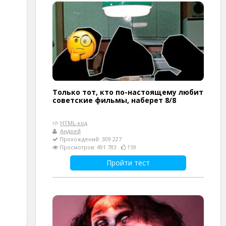
Только тот, кто по-настоящему любит
советские фильмы, наберет 8/8
HTML-код
Андрей
Прохождений: 309 227
Просмотров: 491 783
159
Пройти тест