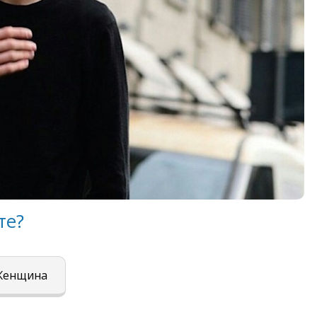
те?
Женщина