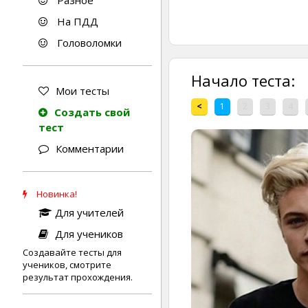
Разное
На ПДД
Головоломки
Начало теста:
Мои тесты
<
1
2
3
4
Создать свой
тест
Комментарии
Новинка!
Для учителей
Для учеников
Создавайте тесты для
учеников, смотрите
результат прохождения.