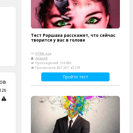
Тест Роршаха расскажет, что сейчас
творится у вас в голове
HTML-код
Андрей
Прохождений: 516 882
Просмотров: 807 307
379
Пройти тест
ов
126