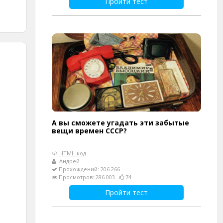
Пройти тест
А вы сможете угадать эти забытые
вещи времен СССР?
HTML-код
Андрей
Прохождений: 206 266
Просмотров: 286 003
74
Пройти тест