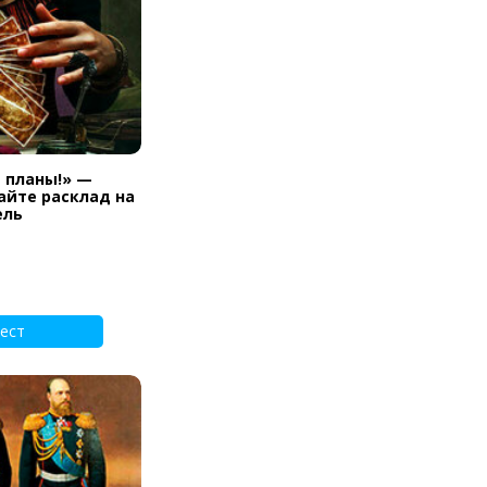
и планы!» —
айте расклад на
ель
ест