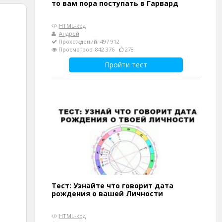
то вам пора поступать в Гарвард
HTML-код
Андрей
Прохождений: 497 912
Просмотров: 842 376
278
Пройти тест
Тест: Узнайте что говорит дата
рождения о вашей Личности
HTML-код