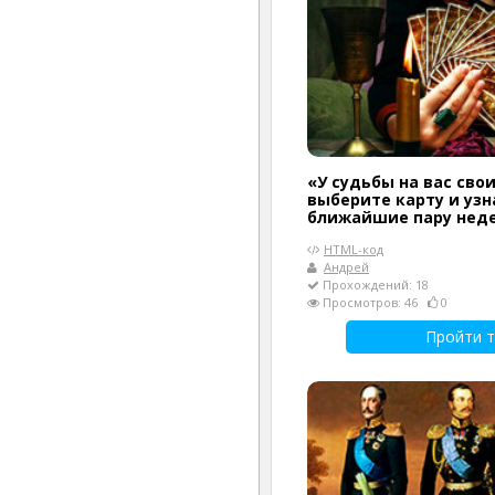
«У судьбы на вас сво
выберите карту и узн
ближайшие пару нед
HTML-код
Андрей
Прохождений: 18
Просмотров: 46
0
Пройти т