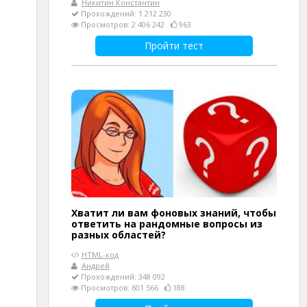
Никитин Константин
Прохождений: 1 212 230
Просмотров: 2 406 242
963
Пройти тест
Хватит ли вам фоновых знаний, чтобы
ответить на рандомные вопросы из
разных областей?
HTML-код
Андрей
Прохождений: 348 092
Просмотров: 601 566
188