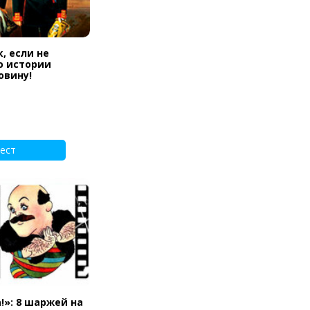
, если не
о истории
овину!
ест
!»: 8 шаржей на