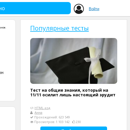
но
Войти
Популярные тесты
зное
.
он
Тест на общие знания, который на
11/11 осилит лишь настоящий эрудит
HTML-код
Анна
Прохождений: 623 549
Просмотров: 1 103 142
230