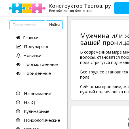
Конструктор Тестов. ру
Все абсолютно бесплатно!
Мужчина или ж
Главная
вашей проницат
Популярное
В современном мире мн
Новинки
волосы, становятся пох
пола стригутся под мал
Просмотренные
Все труднее становится
Пройденные
пола.
Сейчас мы проверим, ма
нужный пол человека на
На внимание
На iQ
Кулинарные
Психологические