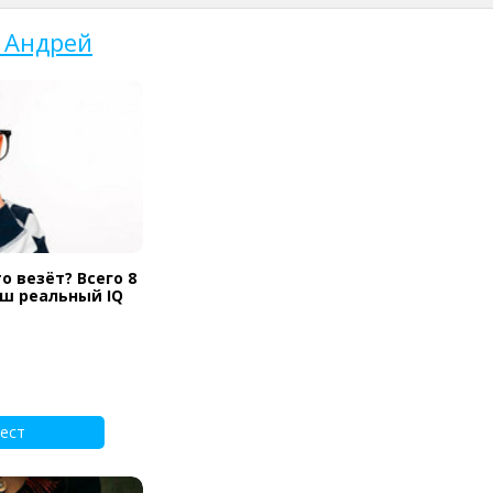
 Андрей
о везёт? Всего 8
аш реальный IQ
ест