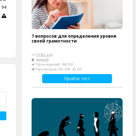
и
94
7 вопросов для определения уровня
своей грамотности
HTML-код
Андрей
Прохождений: 188 532
Просмотров: 291 678
103
Пройти тест