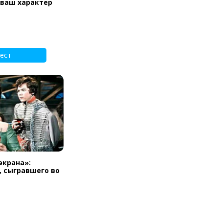
 ваш характер
ест
экрана»:
, сыгравшего во