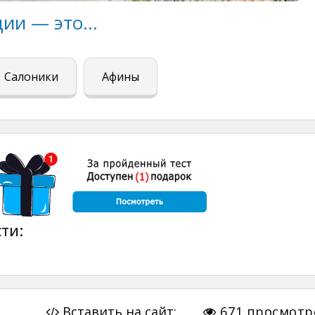
ции — это…
Салоники
А фины
ти:
Вставить на сайт:
671
просмотр