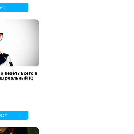
ест
о везёт? Всего 8
аш реальный IQ
ест