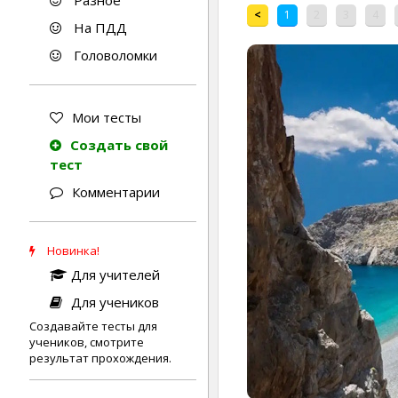
Разное
<
1
2
3
4
На ПДД
Головоломки
Мои тесты
Создать свой
тест
Комментарии
Новинка!
Для учителей
Для учеников
Создавайте тесты для
учеников, смотрите
результат прохождения.