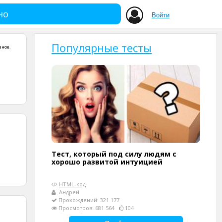
но
Войти
Популярные тесты
зное
.
Тест, который под силу людям с
хорошо развитой интуицией
HTML-код
Андрей
Прохождений: 321 177
Просмотров: 681 564
104