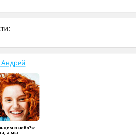
ти:
 Андрей
льцем в небо?»:
а, а мы