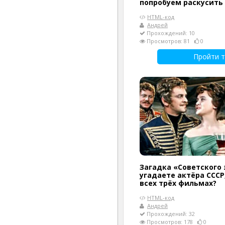
попробуем раскусить
HTML-код
Андрей
Прохождений: 10
Просмотров: 81
0
Пройти т
Загадка «Советского 
угадаете актёра СССР
всех трёх фильмах?
HTML-код
Андрей
Прохождений: 32
Просмотров: 178
0