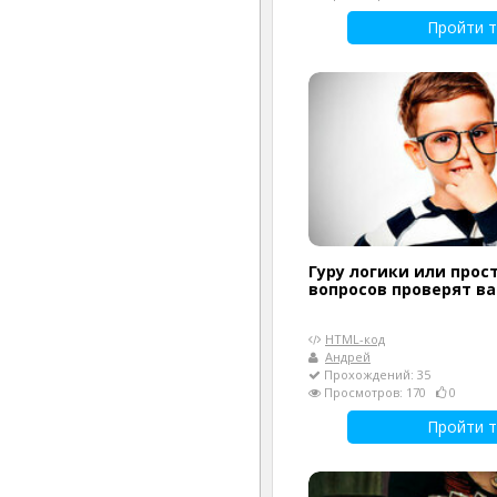
Пройти т
Гуру логики или прост
вопросов проверят в
HTML-код
Андрей
Прохождений: 35
Просмотров: 170
0
Пройти т