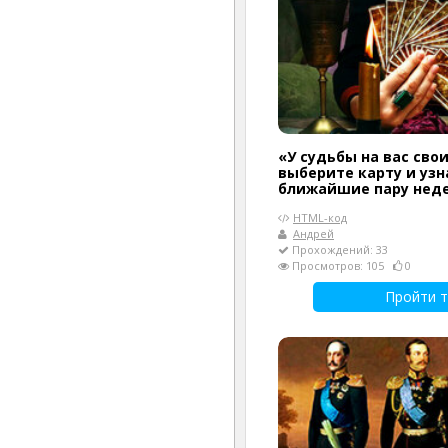
«У судьбы на вас сво
выберите карту и узн
ближайшие пару нед
HTML-код
Андрей
Прохождений: 33
Просмотров: 105
0
Пройти т