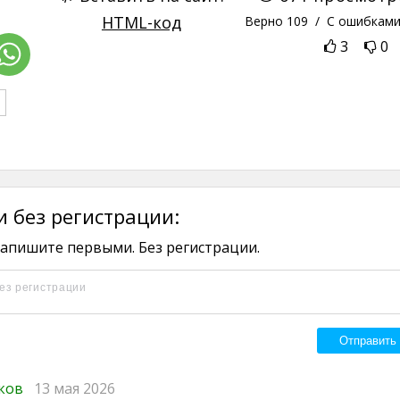
HTML-код
Верно
109
/ С ошибкам
3
0
 без регистрации:
апишите первыми. Без регистрации.
иков
13 мая 2026