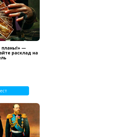
и планы!» —
айте расклад на
ель
ест