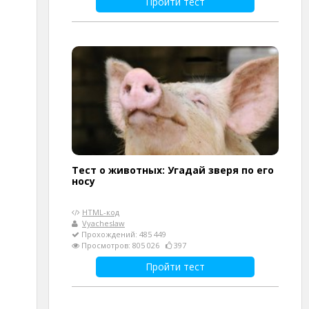
Пройти тест
Тест о животных: Угадай зверя по его
носу
HTML-код
Vyacheslaw
Прохождений: 485 449
Просмотров: 805 026
397
Пройти тест