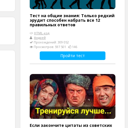
Тест на общие знания: Только редкий
эрудит способен набрать все 12
правильных ответов
HTML-код
Андрей
Прохождений: 309 052
Просмотров: 597 501
146
Пройти тест
Если закончите цитаты из советских