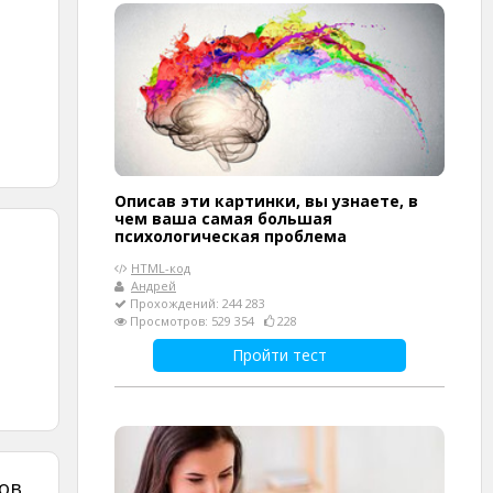
Описав эти картинки, вы узнаете, в
чем ваша самая большая
психологическая проблема
HTML-код
Андрей
Прохождений: 244 283
Просмотров: 529 354
228
Пройти тест
ов