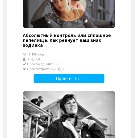
Абсолютный контроль или сплошное
пепелище. Как ревнует ваш знак
зодиака
HTML-код
Андрей
Прохождений: 107
Просмотров: 255
0
Пройти тест