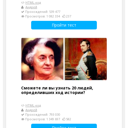
HTML-код
Андрей
Прохождений: 539 477
Просмотров: 1 082 334
237
Пройти тест
Сможете ли вы узнать 20 людей,
определивших ход истории?
HTML-код
Андрей
Прохождений: 793 030
Просмотров: 1 349 697
582
Пройти тест