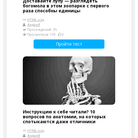
Доставайте лупу — разглядеть
богомола в этом зоопарке с первого
раза способны единицы
HTML-код
Андрей
Прохождений: 35
Просмотров: 119
0
Пройти тест
Инструкцию к себе читали? 10
вопросов по анатомии, на которых
спотыкаются даже отличники
HTML-код
Андрей