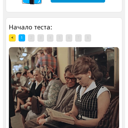
Начало теста:
<
1
2
3
4
5
6
7
8