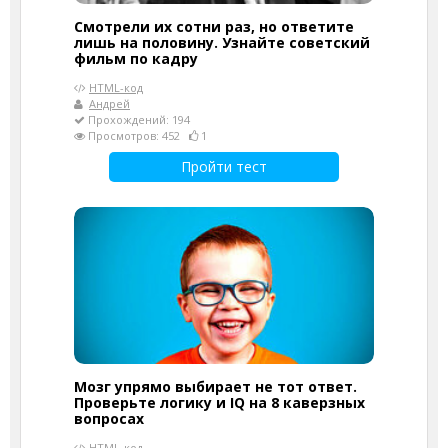
Смотрели их сотни раз, но ответите
лишь на половину. Узнайте советский
фильм по кадру
HTML-код
Андрей
Прохождений: 194
Просмотров: 452
1
Пройти тест
Мозг упрямо выбирает не тот ответ.
Проверьте логику и IQ на 8 каверзных
вопросах
HTML-код