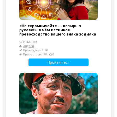
«Не скромничайте — козырь в
рукаве!»: в чём истинное
превосходство вашего знака зодиака
HTML-код
Андрей
Прохождений: 68
Просмотров: 198
0
Пройти тест