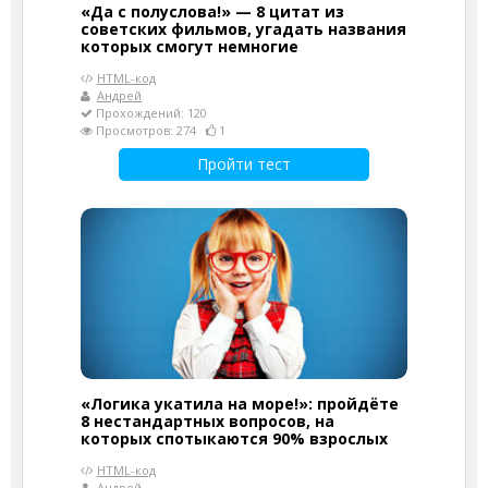
«Да с полуслова!» — 8 цитат из
советских фильмов, угадать названия
которых смогут немногие
HTML-код
Андрей
Прохождений: 120
Просмотров: 274
1
Пройти тест
«Логика укатила на море!»: пройдёте
8 нестандартных вопросов, на
которых спотыкаются 90% взрослых
HTML-код
Андрей