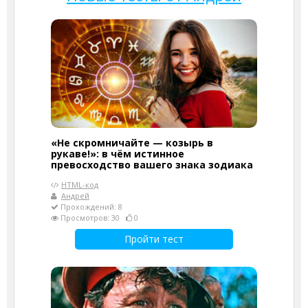
«Не скромничайте — козырь в
рукаве!»: в чём истинное
превосходство вашего знака зодиака
HTML-код
Андрей
Прохождений: 8
Просмотров: 30
0
Пройти тест