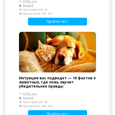
HTML-код
Андрей
Прохождений: 65
Просмотров: 129
1
Пройти тест
Интуиция вас подведет — 10 фактов о
животных, где ложь звучит
убедительнее правды
HTML-код
Андрей
Прохождений: 54
Просмотров: 164
0
Пройти тест