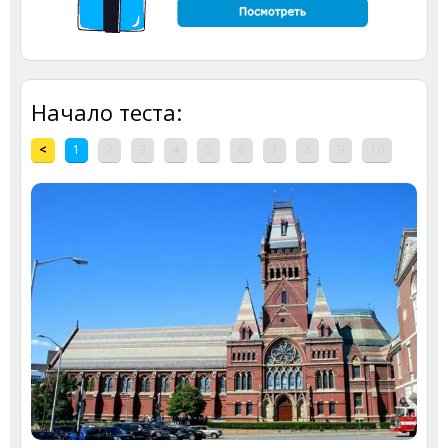
Начало теста:
<
1
2
3
4
5
6
7
8
9
10