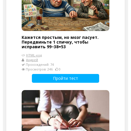
Кажется простым, но мозг пасует.
Передвиньте 1 спичку, чтобы
исправить 99−38=53
HTML-код
Андрей
Прохождений: 74
Просмотров: 246
0
Пройти тест