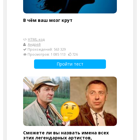
В чём ваш мозг крут
HTML-код
Андрей
Прохождений: 563 329
Просмотров: 1 085 113
726
Пройти тест
Сможете ли вы назвать имена всех
этих легендарных артистов,