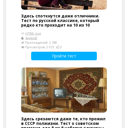
Здесь споткнутся даже отличники.
Тест по русской классике, который
редко кто проходит на 10 из 10
HTML-код
Андрей
Прохождений: 2 188
Просмотров: 2 973
3
Пройти тест
Здесь срезаются даже те, кто прожил
в СССР полжизни. Тест о советском
времени, где 8 из 8 наберут единицы