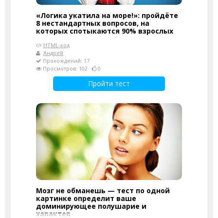
«Логика укатила на море!»: пройдёте
8 нестандартных вопросов, на
которых спотыкаются 90% взрослых
HTML-код
Андрей
Прохождений: 17
Просмотров: 102
0
Пройти тест
Мозг не обманешь — тест по одной
картинке определит ваше
доминирующее полушарие и
характер