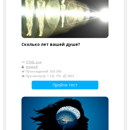
Cколько лет вашей душе?
HTML-код
Андрей
Прохождений: 655 366
Просмотров: 1 132 719
1003
Пройти тест