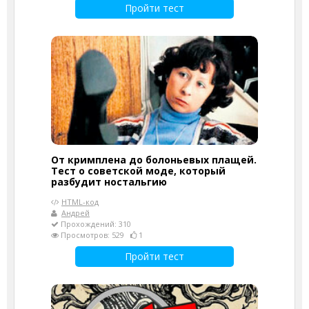
Пройти тест
От кримплена до болоньевых плащей.
Тест о советской моде, который
разбудит ностальгию
HTML-код
Андрей
Прохождений: 310
Просмотров: 529
1
Пройти тест