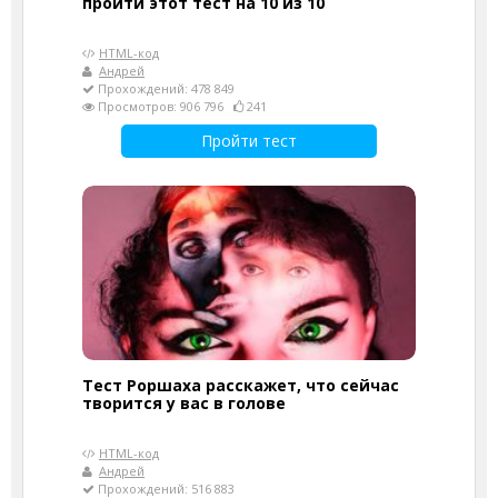
пройти этот тест на 10 из 10
HTML-код
Андрей
Прохождений: 478 849
Просмотров: 906 796
241
Пройти тест
Тест Роршаха расскажет, что сейчас
творится у вас в голове
HTML-код
Андрей
Прохождений: 516 883