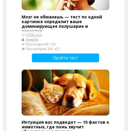
Мозг не обманешь — тест по одной
картинке определит ваше
доминирующее полушарие и
характер
HTML-код
Андрей
Прохождений: 126
Просмотров: 284
1
Пройти тест
Интуиция вас подведет — 10 фактов о
животных, где ложь звучит