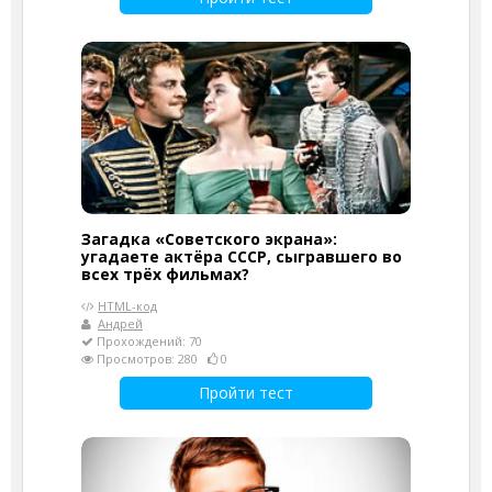
Загадка «Советского экрана»:
угадаете актёра СССР, сыгравшего во
всех трёх фильмах?
HTML-код
Андрей
Прохождений: 70
Просмотров: 280
0
Пройти тест