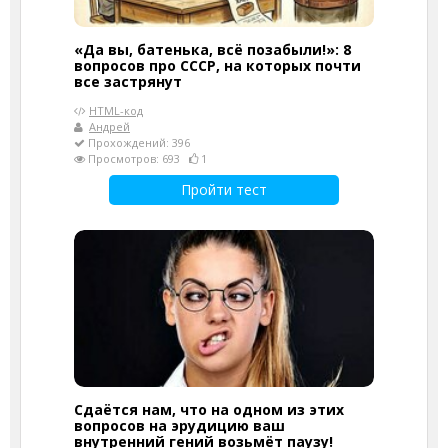
«Да вы, батенька, всё позабыли!»: 8
вопросов про СССР, на которых почти
все застрянут
HTML-код
Андрей
Прохождений: 396
Просмотров: 693
1
Пройти тест
Сдаётся нам, что на одном из этих
вопросов на эрудицию ваш
внутренний гений возьмёт паузу!