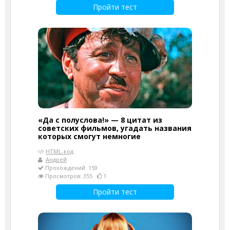
Пройти тест
«Да с полуслова!» — 8 цитат из
советских фильмов, угадать названия
которых смогут немногие
HTML-код
Андрей
Прохождений: 159
Просмотров: 355
1
Пройти тест