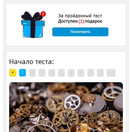
Начало теста:
<
1
2
3
4
5
6
7
8
9
10