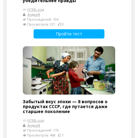
убедительнее правды
HTML-код
Андрей
Прохождений: 104
Просмотров: 321
0
Пройти тест
Забытый вкус эпохи — 8 вопросов о
продуктах СССР, где путается даже
старшее поколение
HTML-код
Андрей
Прохождений: 176
Просмотров: 468
1