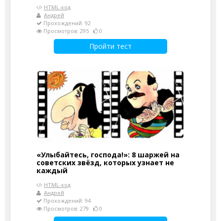
HTML-код
Андрей
Прохождений: 92
Просмотров: 295
0
Пройти тест
«Улыбайтесь, господа!»: 8 шаржей на
советских звёзд, которых узнает не
каждый
HTML-код
Андрей
Прохождений: 94
Просмотров: 279
0