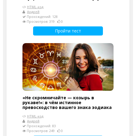
HTML-код
Андрей
Прохождений: 128
Просмотров: 319
0
Пройти тест
«Не скромничайте — козырь в
рукаве!»: в чём истинное
превосходство вашего знака зодиака
HTML-код
Андрей
Прохождений: 83
Просмотров: 249
0