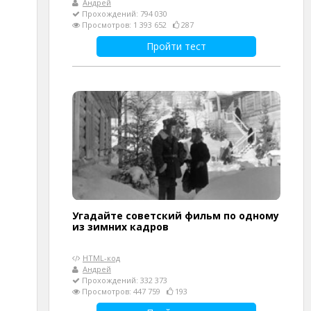
Андрей
Прохождений: 794 030
Просмотров: 1 393 652
287
Пройти тест
Угадайте советский фильм по одному
из зимних кадров
HTML-код
Андрей
Прохождений: 332 373
Просмотров: 447 759
193