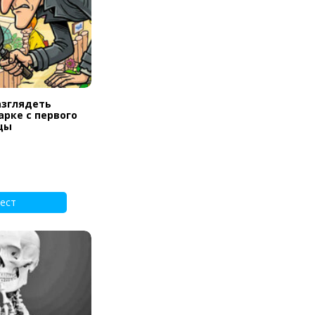
азглядеть
арке с первого
цы
ест