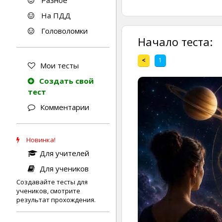
Разное
На ПДД
Головоломки
Начало теста:
<
1
Мои тесты
Создать свой
тест
Комментарии
Новинка!
Для учителей
Для учеников
Создавайте тесты для
учеников, смотрите
результат прохождения.