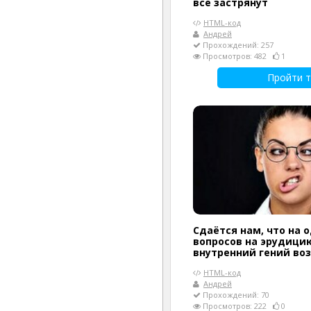
все застрянут
HTML-код
Андрей
Прохождений: 257
Просмотров: 482
1
Пройти т
Сдаётся нам, что на 
вопросов на эрудици
внутренний гений воз
HTML-код
Андрей
Прохождений: 70
Просмотров: 222
0