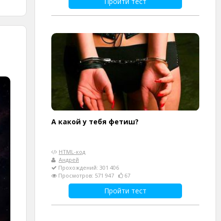
Пройти тест
А какой у тебя фетиш?
HTML-код
Андрей
Прохождений: 301 406
Просмотров: 571 947
67
Пройти тест