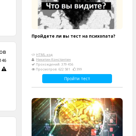
Пройдете ли вы тест на психопата?
ов
HTML-код
Никитин Константин
146
Прохождений: 379 456
Просмотров: 622 581
399
Пройти тест