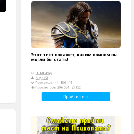
Этот тест покажет, каким воином вы
могли бы стать!
HTML-код
Андрей
Прохождений: 186 445
Просмотров: 296 554
152
Пройти тест