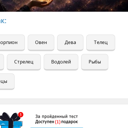
к:
корпион
Овен
Дева
Телец
Стрелец
Водолей
Рыбы
ецы