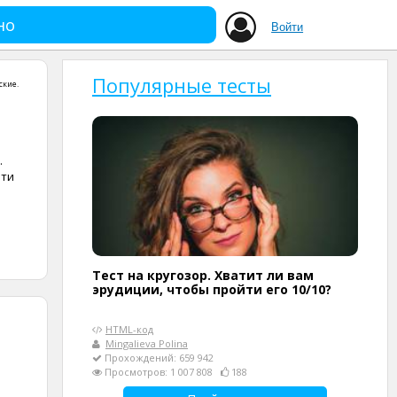
но
Войти
Популярные тесты
ские
.
.
эти
Тест на кругозор. Хватит ли вам
эрудиции, чтобы пройти его 10/10?
HTML-код
Mingalieva Polina
Прохождений: 659 942
Просмотров: 1 007 808
188