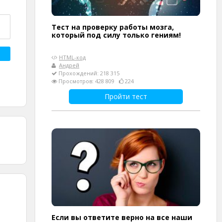
Тест на проверку работы мозга,
который под силу только гениям!
HTML-код
Андрей
Прохождений: 218 315
Просмотров: 428 809
224
Пройти тест
Если вы ответите верно на все наши