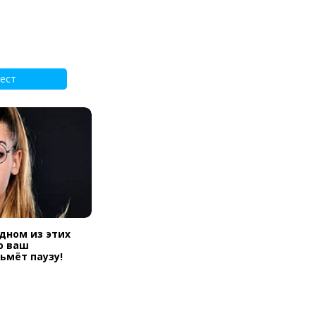
ест
одном из этих
ю ваш
ьмёт паузу!