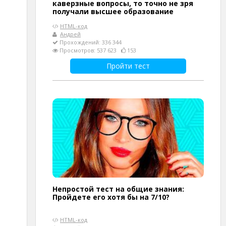
каверзные вопросы, то точно не зря
получали высшее образование
HTML-код
Андрей
Прохождений: 336 344
Просмотров: 537 623
153
Пройти тест
Непростой тест на общие знания:
Пройдете его хотя бы на 7/10?
HTML-код