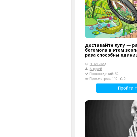
Доставайте лупу — р
богомола в этом зооп
раза способны едини
HTML-код
Андрей
Прохождений: 32
Просмотров: 110
0
Пройти т