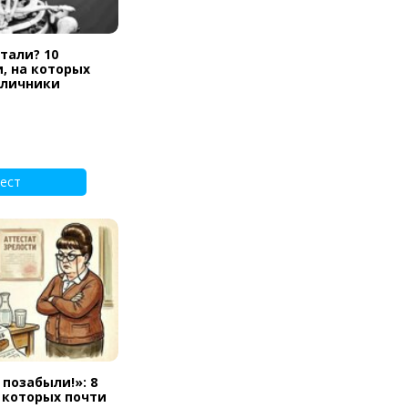
тали? 10
, на которых
тличники
ест
 позабыли!»: 8
а которых почти