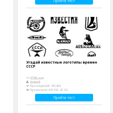
Пройти тест
Угадай известные логотипы времен
СССР
HTML-код
Андрей
Прохождений: 186 404
Просмотров: 265 356
122
Пройти тест