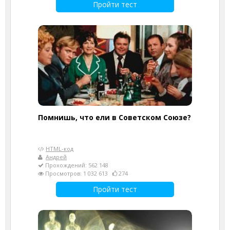
Пройти тест
Помнишь, что ели в Советском Союзе?
HTML-код
Андрей
Прохождений: 562 148
Просмотров: 1 032 613
274
Пройти тест