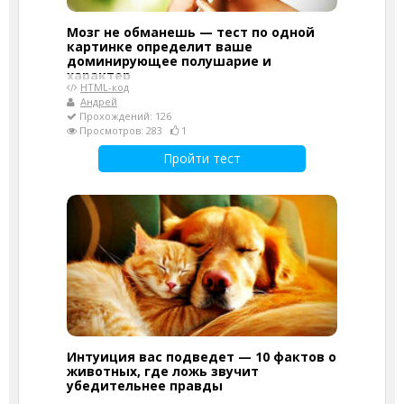
Мозг не обманешь — тест по одной
картинке определит ваше
доминирующее полушарие и
характер
HTML-код
Андрей
Прохождений: 126
Просмотров: 283
1
Пройти тест
Интуиция вас подведет — 10 фактов о
животных, где ложь звучит
убедительнее правды