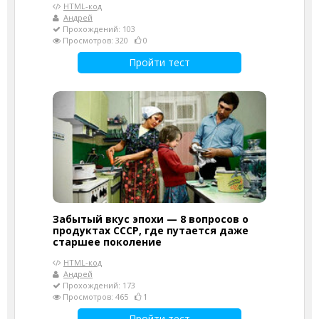
HTML-код
Андрей
Прохождений: 103
Просмотров: 320
0
Пройти тест
Забытый вкус эпохи — 8 вопросов о
продуктах СССР, где путается даже
старшее поколение
HTML-код
Андрей
Прохождений: 173
Просмотров: 465
1
Пройти тест