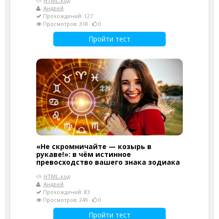
HTML-код
Андрей
Прохождений: 127
Просмотров: 318
0
Пройти тест
«Не скромничайте — козырь в
рукаве!»: в чём истинное
превосходство вашего знака зодиака
HTML-код
Андрей
Прохождений: 83
Просмотров: 249
0
Пройти тест