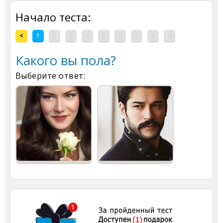
Начало теста:
<
1
2
3
4
5
6
7
8
9
Какого вы пола?
Выберите ответ: