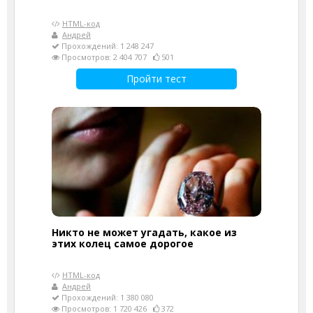
HTML-код
Андрей
Прохождений: 1 248 247
Просмотров: 2 404 707
501
Пройти тест
Никто не может угадать, какое из
этих колец самое дорогое
HTML-код
Андрей
Прохождений: 1 380 080
Просмотров: 1 720 426
372