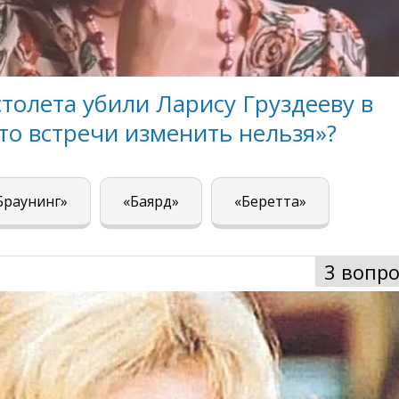
столета убили Ларису Груздееву в
о встречи изменить нельзя»?
Браунинг»
«Баярд»
«Беретта»
3 вопро