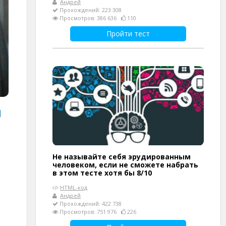
Андрей
Прохождений: 223 308
Просмотров: 386 636
110
Пройти тест
я
Не называйте себя эрудированным
человеком, если не сможете набрать
в этом тесте хотя бы 8/10
HTML-код
Андрей
Прохождений: 422 738
Просмотров: 751 976
226