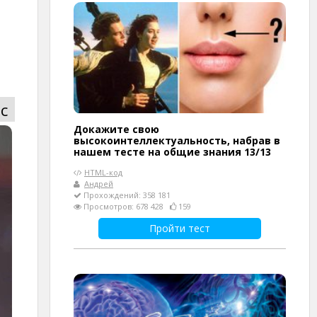
с
Докажите свою
высокоинтеллектуальность, набрав в
нашем тесте на общие знания 13/13
HTML-код
Андрей
Прохождений: 358 181
Просмотров: 678 428
159
Пройти тест