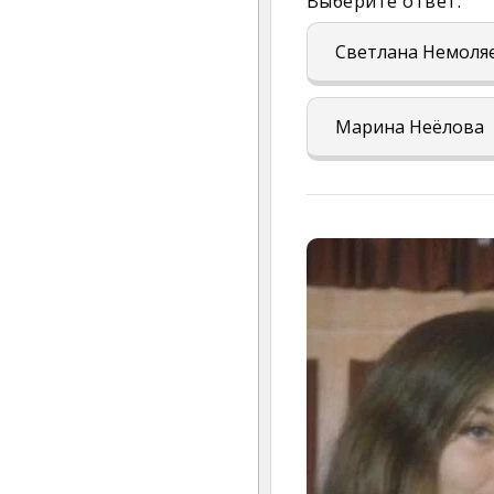
Выберите ответ:
Светлана Немоля
Марина Неёлова