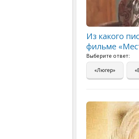
Из какого пи
фильме «Мест
Выберите ответ:
«Люгер»
«