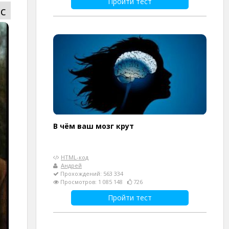
Пройти тест
с
В чём ваш мозг крут
HTML-код
Андрей
Прохождений: 563 334
Просмотров: 1 085 148
726
Пройти тест