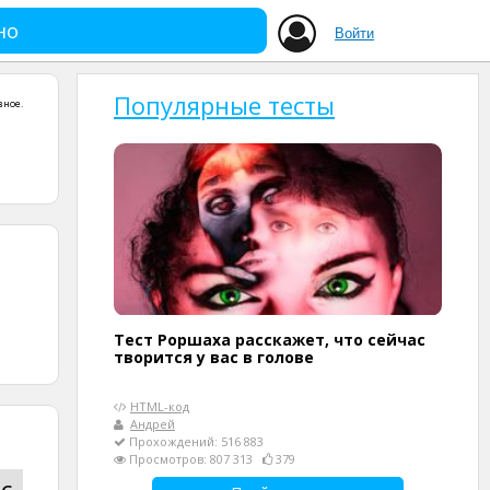
но
Войти
Популярные тесты
зное
.
Тест Роршаха расскажет, что сейчас
творится у вас в голове
HTML-код
Андрей
Прохождений: 516 883
Просмотров: 807 313
379
с