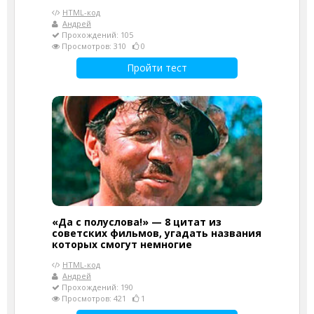
HTML-код
Андрей
Прохождений: 105
Просмотров: 310
0
Пройти тест
«Да с полуслова!» — 8 цитат из
советских фильмов, угадать названия
которых смогут немногие
HTML-код
Андрей
Прохождений: 190
Просмотров: 421
1