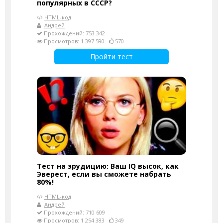
популярных в СССР?
HTML-код
Андрей
Прохождений: 753 342
Просмотров: 1 397 590
570
Пройти тест
Тест на эрудицию: Ваш IQ высок, как
Эверест, если вы сможете набрать
80%!
HTML-код
Андрей
Прохождений: 710 609
Просмотров: 1 254 383
349