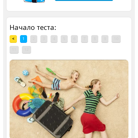
Начало теста:
<
1
2
3
4
5
6
7
8
9
10
11
12