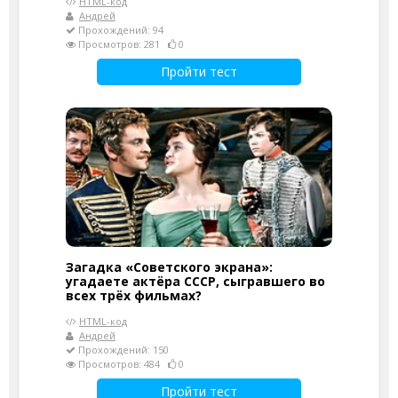
HTML-код
Андрей
Прохождений: 94
Просмотров: 281
0
Пройти тест
Загадка «Советского экрана»:
угадаете актёра СССР, сыгравшего во
всех трёх фильмах?
HTML-код
Андрей
Прохождений: 150
Просмотров: 484
0
Пройти тест