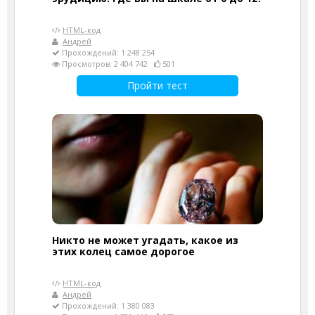
HTML-код
Андрей
Прохождений: 1 248 254
Просмотров: 2 404 742
501
Пройти тест
Никто не может угадать, какое из
этих колец самое дорогое
HTML-код
Андрей
Прохождений: 1 380 083