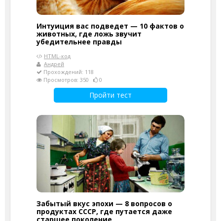
Интуиция вас подведет — 10 фактов о
животных, где ложь звучит
убедительнее правды
HTML-код
Андрей
Прохождений: 118
Просмотров: 350
0
Пройти тест
Забытый вкус эпохи — 8 вопросов о
продуктах СССР, где путается даже
старшее поколение