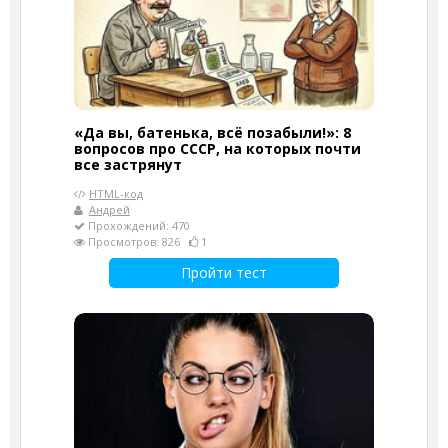
«Да вы, батенька, всё позабыли!»: 8
вопросов про СССР, на которых почти
все застрянут
HTML-код
Андрей
Прохождений: 470
Просмотров: 826
1
Пройти тест