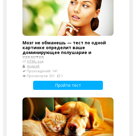
Мозг не обманешь — тест по одной
картинке определит ваше
доминирующее полушарие и
характер
HTML-код
Андрей
Прохождений: 141
Просмотров: 321
1
Пройти тест