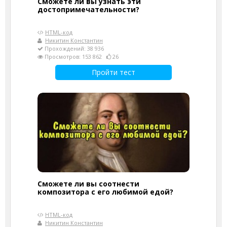
Сможете ли вы узнать эти
достопримечательности?
HTML-код
Никитин Константин
Прохождений: 38 936
Просмотров: 153 862
26
Пройти тест
Сможете ли вы соотнести
композитора с его любимой едой?
HTML-код
Никитин Константин