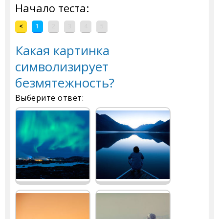
Начало теста:
<
1
2
3
4
5
Какая картинка
символизирует
безмятежность?
Выберите ответ: