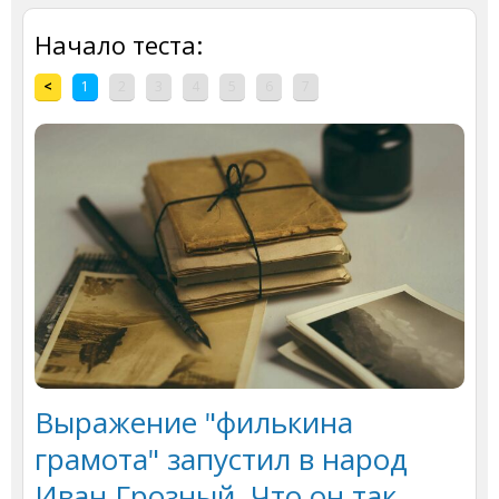
Начало теста:
<
1
2
3
4
5
6
7
Выражение "филькина
грамота" запустил в народ
Иван Грозный. Что он так