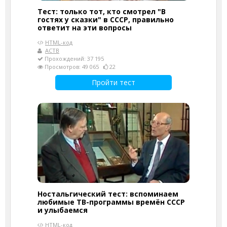
Тест: только тот, кто смотрел "В
гостях у сказки" в СССР, правильно
ответит на эти вопросы
HTML-код
АСТВ
Прохождений: 37 195
Просмотров: 49 065
22
Пройти тест
Ностальгический тест: вспоминаем
любимые ТВ-программы времён СССР
и улыбаемся
HTML-код