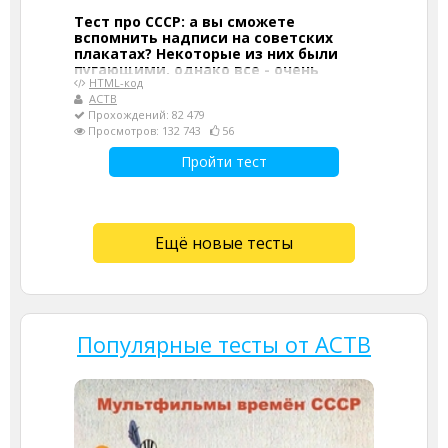
Тест про СССР: а вы сможете
вспомнить надписи на советских
плакатах? Некоторые из них были
пугающими, однако все - очень
HTML-код
мотивирующими
АСТВ
Прохождений: 82 479
Просмотров: 132 743
56
Пройти тест
Ещё новые тесты
Популярные тесты от АСТВ