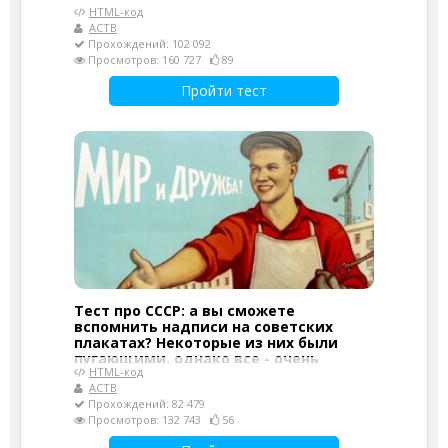
HTML-код
АСТВ
Прохождений: 102 092
Просмотров: 160 727
89
Пройти тест
Тест про СССР: а вы сможете
вспомнить надписи на советских
плакатах? Некоторые из них были
пугающими, однако все - очень
HTML-код
мотивирующими
АСТВ
Прохождений: 82 479
Просмотров: 132 743
56