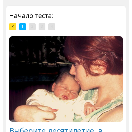
Начало теста:
<
1
2
3
4
Выберите десятилетие, в