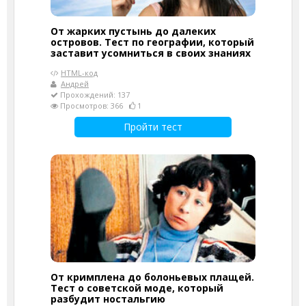
От жарких пустынь до далеких
островов. Тест по географии, который
заставит усомниться в своих знаниях
HTML-код
Андрей
Прохождений: 137
Просмотров: 366
1
Пройти тест
От кримплена до болоньевых плащей.
Тест о советской моде, который
разбудит ностальгию