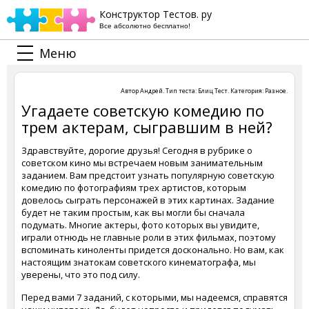
Конструктор Тестов. ру
Все абсолютно бесплатно!
Меню
Автор
Андрей
. Тип теста:
Блиц Тест
. Категория:
Разное
.
Угадаете советскую комедию по
трем актерам, сыгравшим в ней?
Здравствуйте, дорогие друзья! Сегодня в рубрике о
советском кино мы встречаем новым занимательным
заданием. Вам предстоит узнать популярную советскую
комедию по фотографиям трех артистов, которым
довелось сыграть персонажей в этих картинах. Задание
будет не таким простым, как вы могли бы сначала
подумать. Многие актеры, фото которых вы увидите,
играли отнюдь не главные роли в этих фильмах, поэтому
вспоминать киноленты придется досконально. Но вам, как
настоящим знатокам советского кинематографа, мы
уверены, что это под силу.
Перед вами 7 заданий, с которыми, мы надеемся, справятся