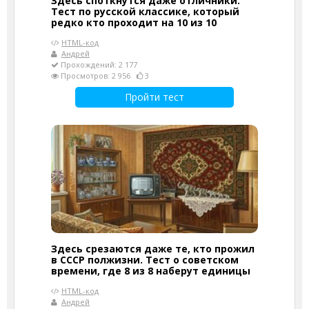
Здесь споткнутся даже отличники.
Тест по русской классике, который
редко кто проходит на 10 из 10
HTML-код
Андрей
Прохождений: 2 177
Просмотров: 2 956
3
Пройти тест
Здесь срезаются даже те, кто прожил
в СССР полжизни. Тест о советском
времени, где 8 из 8 наберут единицы
HTML-код
Андрей