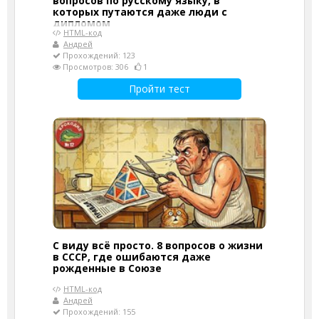
вопросов по русскому языку, в
которых путаются даже люди с
дипломом
HTML-код
Андрей
Прохождений: 123
Просмотров: 306
1
Пройти тест
С виду всё просто. 8 вопросов о жизни
в СССР, где ошибаются даже
рожденные в Союзе
HTML-код
Андрей
Прохождений: 155