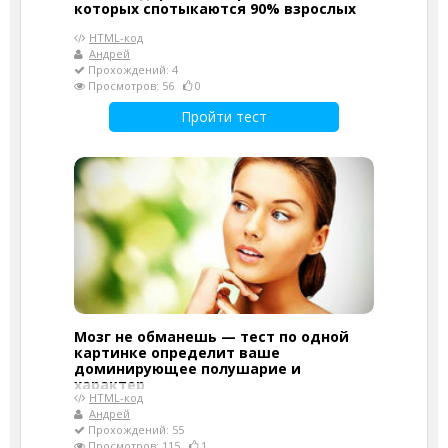
которых спотыкаются 90% взрослых
HTML-код
Андрей
Прохождений: 4
Просмотров: 56
0
Пройти тест
Мозг не обманешь — тест по одной
картинке определит ваше
доминирующее полушарие и
характер
HTML-код
Андрей
Прохождений: 55
Просмотров: 115
1