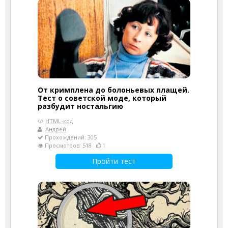
От кримплена до болоньевых плащей.
Тест о советской моде, который
разбудит ностальгию
HTML-код
Андрей
Прохождений: 305
Просмотров: 518
1
Пройти тест