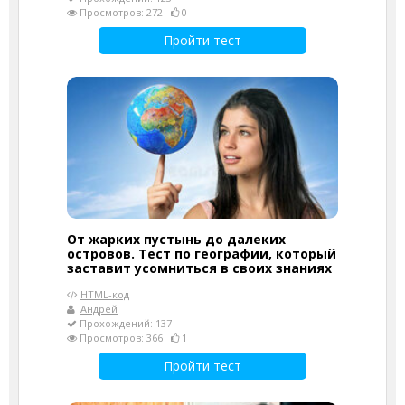
Просмотров: 272
0
Пройти тест
От жарких пустынь до далеких
островов. Тест по географии, который
заставит усомниться в своих знаниях
HTML-код
Андрей
Прохождений: 137
Просмотров: 366
1
Пройти тест